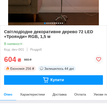
Світлодіодне декоративне дерево 72 LED
«Троянди» RGB, 1,5 м
В наявності
Код: dev-001
Роздріб
604
₴
860 ₴
Економія
256 ₴
Залишилось
44 дні
Купити
Опис
Характеристики
Доставка
Оплата
Умови п