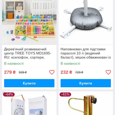
Дерев'яний розвиваючий
Наповнювач для підставки
центр TREE TOYS MD1695-
парасолі 10 л (водяний
RU: ксилофон, сортери,
баласт), мішок-обважнювач із
рибальство, 10 рибок
клапаном
В наявності
В наявності
279
232
₴
₴
928 ₴
720 ₴
Купити
Купити
–64%
–61%