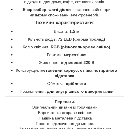
підходить для дому, кафе, святкових залів.
Енергозберігаючі діоди
– яскраве сяйво при
низькому споживанні електроенергії.
Технічні характеристики:
Висота:
1,5 м
Кількість діодів:
72 LED (форма троянд)
Колір світіння:
RGB (різнокольорове сяйво)
Режими:
мерехтіння
Живлення:
від мережі 220 В
Конструкція:
металевий корпус, стійка чотиринога
підставка
Обмотка:
срібляста
Призначення:
для внутрішнього використання
Переваги:
Оригінальний дизайн із трояндами
Барвисте та яскраве світіння
Надійна металева підставка
Просте підключення до мережі
Атмосферний декор для будь-якого приміщення