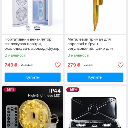
Портативний вентилятор,
Металевий тримач для
зволожувач повітря,
парасолі в ґрунт
охолоджувач, аромадифузор
регульований, штир для
FH-666
садової парасолі з
В наявності
В наявності
фіксатором
743
279
₴
₴
2 054 ₴
720 ₴
Купити
Купити
–59%
–59%