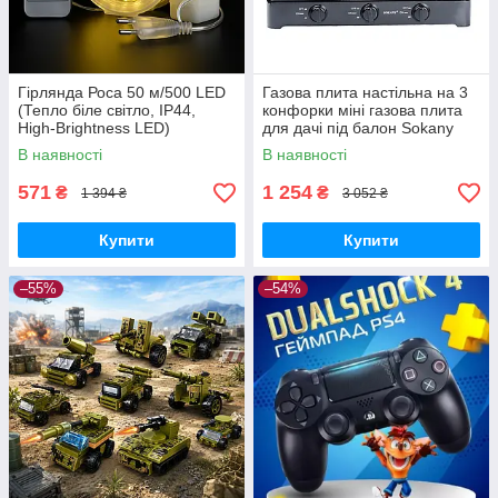
Гірлянда Роса 50 м/500 LED
Газова плита настільна на 3
(Тепло біле світло, IP44,
конфорки міні газова плита
High-Brightness LED)
для дачі під балон Sokany
В наявності
В наявності
571
1 254
₴
₴
1 394 ₴
3 052 ₴
Купити
Купити
–55%
–54%