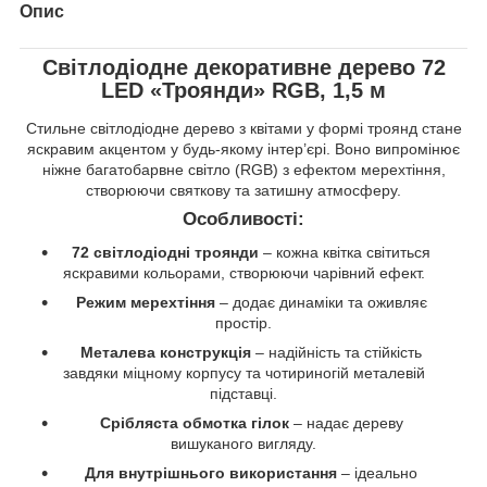
Опис
Світлодіодне декоративне дерево 72
LED «Троянди» RGB, 1,5 м
Стильне світлодіодне дерево з квітами у формі троянд стане
яскравим акцентом у будь-якому інтер’єрі. Воно випромінює
ніжне багатобарвне світло (RGB) з ефектом мерехтіння,
створюючи святкову та затишну атмосферу.
Особливості:
72 світлодіодні троянди
– кожна квітка світиться
яскравими кольорами, створюючи чарівний ефект.
Режим мерехтіння
– додає динаміки та оживляє
простір.
Металева конструкція
– надійність та стійкість
завдяки міцному корпусу та чотириногій металевій
підставці.
Срібляста обмотка гілок
– надає дереву
вишуканого вигляду.
Для внутрішнього використання
– ідеально