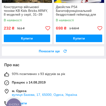
Конструктор військової
Джойстик PS4
техніки KB Kids Bricks ARMY,
Багатофункціональний
8 моделей у серії, 31–39
бездротовий геймпад для
деталей, 6+
Bluetooth-консолі з подвійною
В наявності
В наявності
вібрацією DualShock 4 V3.5
PlayStation 4,
232
698
₴
₴
511 ₴
1 533 ₴
Купити
Купити
Показати ще
Про нас
93% позитивних з 93 відгуків за рік
Працює з 14.08.2019
м. Одеса
вулиця Базова, 17, 65000, Одеса, Україна
Контакти
КНОПКА