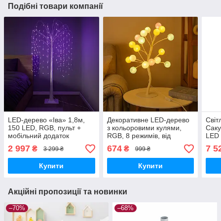
Подібні товари компанії
LED-дерево «Іва» 1,8м,
Декоративне LED-дерево
Світ
150 LED, RGB, пульт +
з кольоровими кулями,
Саку
мобільний додаток
RGB, 8 режимів, від
LED 
мережі
та п
2 997
674
7 5
₴
₴
3 299 ₴
999 ₴
Купити
Купити
Акційні пропозиції та новинки
–70%
–68%