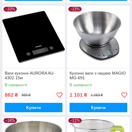
–10%
–13%
Ваги кухонні AURORA AU-
Кухонні ваги з чашею MAGIO
4302 15кг
MG-691
В наявності
В наявності
862
1 101
₴
₴
955 ₴
1 263 ₴
Купити
Купити
–14%
–11%