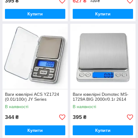
395
627
₴
₴
720 ₴
Купити
Купити
Ваги ювелірні ACS YZ1724
Ваги ювелірні Domotec MS-
(0.01/100г) JY Series
1729A BIG 2000г/0.1г 2614
В наявності
В наявності
344
395
₴
₴
Купити
Купити