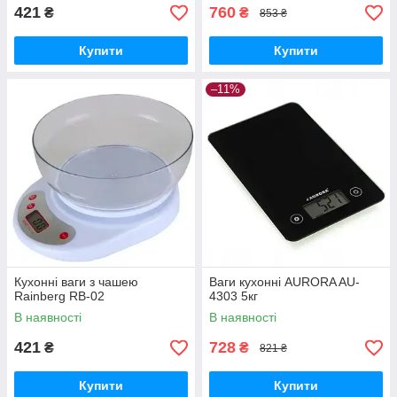
421
760
₴
₴
853 ₴
Купити
Купити
–11%
Кухонні ваги з чашею
Ваги кухонні AURORA AU-
Rainberg RB-02
4303 5кг
В наявності
В наявності
421
728
₴
₴
821 ₴
Купити
Купити