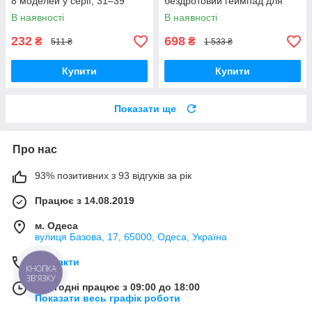
8 моделей у серії, 31–39
бездротовий геймпад для
деталей, 6+
Bluetooth-консолі з подвійною
В наявності
В наявності
вібрацією DualShock 4 V3.5
PlayStation 4,
232
698
₴
₴
511 ₴
1 533 ₴
Купити
Купити
Показати ще
Про нас
93% позитивних з 93 відгуків за рік
Працює з 14.08.2019
м. Одеса
вулиця Базова, 17, 65000, Одеса, Україна
Контакти
КНОПКА
ЗВ'ЯЗКУ
Сьогодні працює з 09:00 до 18:00
Показати весь графік роботи