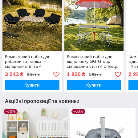
Кемпінговий набір для
Кемпінговий набір для
Кемп
рибалки та пікніка —
відпочинку GG-Group:
відп
складний стіл та 4
складаний стіл і 4 стільці,
і 4 
туристичні крісла для
+ Парасоля та бур
штик
3 043
1 826
2 2
₴
₴
3 368 ₴
1 988 ₴
відпочинку
Купити
Купити
Акційні пропозиції та новинки
–70%
–68%