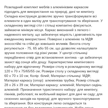
Розкладний комплект меблів з алюмінієвим каркасом
підходить для використання на природі, дачі чи кемпінгу.
Складна конструкція дозволяє зручно трансформувати всі
елементи в один валізу для транспортування та зберігання. У
складеному вигляді стіл і стільці компактно фіксуються,
займаючи мінімум місця. Каркас виконаний з легкого і
надежного металу, що забезпечує міцність і довговічність при
ежеденному використанні. Поверхні з алюмінію та МДФ
зносостійкі та стійкі до зовнішніх впливів. Висота столу
регулюється - 75, 65 або 55 см, що дозволяє налаштувати
зручне положення під різні умови. У центрі стільниці
передбачено отвір для встановлення зонтика - це забезпечує
захист від сонця або дощу. Характеристики кемпінгового
набору для відпочинку: Розміри столу в розкладеному вигляді:
120 x 70 x 75/65/55 см; Розміри столу у складеному вигляді:
60 x 70 x 10 см; Колір: білий; Матеріал стільниці: МДФ;
Матеріал каркасу (опор): алюмінієва трубка; Розмір стільців:
28 x 26 x 39 см; Матеріал каркасу: алюміній; Матеріал сидінь:
алюміній. Призначення туристичного набору: для кемпінгу,
пікніків, риболовлі; як мобільний варіант для дачі чи саду; для
сезонних заходів на природі; для зручного транспортування
та зберігання. Вся конструкція легко складається та
розкладається без додаткових інструментів. Набір стане