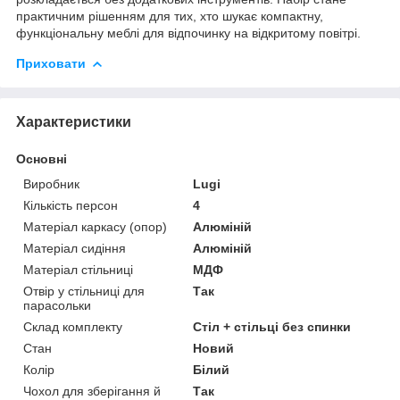
практичним рішенням для тих, хто шукає компактну,
функціональну меблі для відпочинку на відкритому повітрі.
Приховати
Характеристики
Основні
Виробник
Lugi
Кількість персон
4
Матеріал каркасу (опор)
Алюміній
Матеріал сидіння
Алюміній
Матеріал стільниці
МДФ
Отвір у стільниці для
Так
парасольки
Склад комплекту
Стіл + стільці без спинки
Стан
Новий
Колір
Білий
Чохол для зберігання й
Так