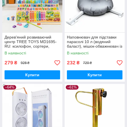
Дерев'яний розвиваючий
Наповнювач для підставки
центр TREE TOYS MD1695-
парасолі 10 л (водяний
RU: ксилофон, сортери,
баласт), мішок-обважнювач із
рибальство, 10 рибок
клапаном
В наявності
В наявності
279
232
₴
₴
928 ₴
720 ₴
Купити
Купити
–64%
–61%