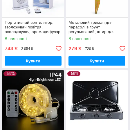
Портативний вентилятор,
Металевий тримач для
зволожувач повітря,
парасолі в ґрунт
охолоджувач, аромадифузор
регульований, штир для
FH-666
садової парасолі з
В наявності
В наявності
фіксатором
743
279
₴
₴
2 054 ₴
720 ₴
Купити
Купити
–59%
–59%