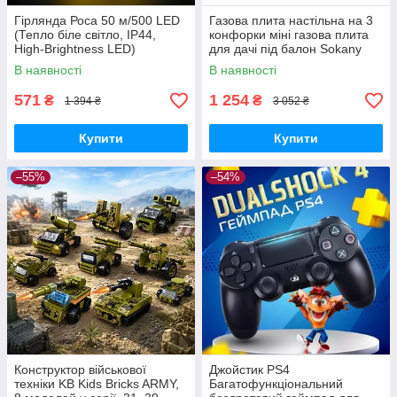
Гірлянда Роса 50 м/500 LED
Газова плита настільна на 3
(Тепло біле світло, IP44,
конфорки міні газова плита
High-Brightness LED)
для дачі під балон Sokany
В наявності
В наявності
571
1 254
₴
₴
1 394 ₴
3 052 ₴
Купити
Купити
–55%
–54%
Конструктор військової
Джойстик PS4
техніки KB Kids Bricks ARMY,
Багатофункціональний