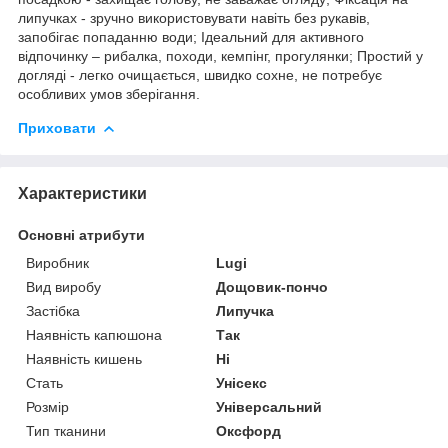
липучках - зручно використовувати навіть без рукавів,
запобігає попаданню води; Ідеальний для активного
відпочинку – рибалка, походи, кемпінг, прогулянки; Простий у
догляді - легко очищається, швидко сохне, не потребує
особливих умов зберігання.
Приховати
Характеристики
Основні атрибути
Виробник
Lugi
Вид виробу
Дощовик-пончо
Застібка
Липучка
Наявність капюшона
Так
Наявність кишень
Ні
Стать
Унісекс
Розмір
Універсальний
Тип тканини
Оксфорд