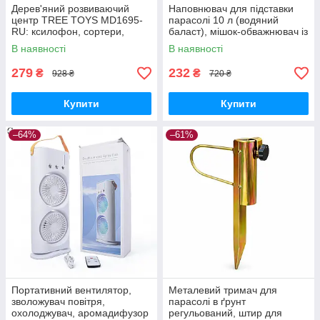
Дерев'яний розвиваючий
Наповнювач для підставки
центр TREE TOYS MD1695-
парасолі 10 л (водяний
RU: ксилофон, сортери,
баласт), мішок-обважнювач із
рибальство, 10 рибок
клапаном
В наявності
В наявності
279
232
₴
₴
928 ₴
720 ₴
Купити
Купити
–64%
–61%
Портативний вентилятор,
Металевий тримач для
зволожувач повітря,
парасолі в ґрунт
охолоджувач, аромадифузор
регульований, штир для