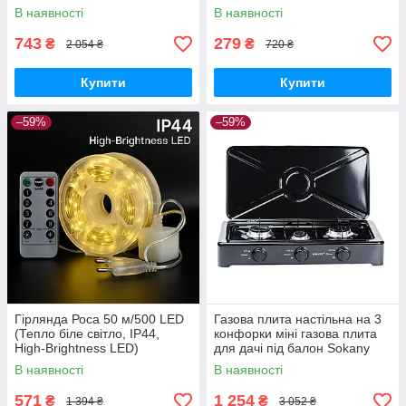
FH-666
садової парасолі з
В наявності
В наявності
фіксатором
743
279
₴
₴
2 054 ₴
720 ₴
Купити
Купити
–59%
–59%
Гірлянда Роса 50 м/500 LED
Газова плита настільна на 3
(Тепло біле світло, IP44,
конфорки міні газова плита
High-Brightness LED)
для дачі під балон Sokany
В наявності
В наявності
571
1 254
₴
₴
1 394 ₴
3 052 ₴