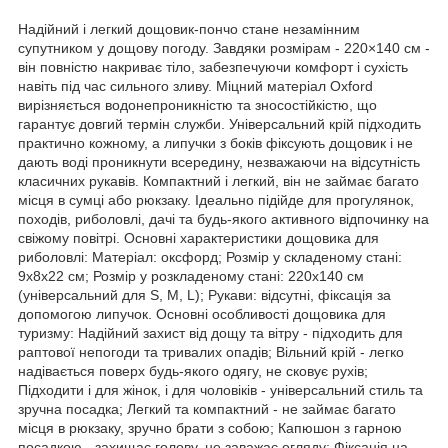
Надійний і легкий дощовик-пончо стане незамінним
супутником у дощову погоду. Завдяки розмірам - 220×140 см -
він повністю накриває тіло, забезпечуючи комфорт і сухість
навіть під час сильного зливу. Міцний матеріал Oxford
вирізняється водонепроникністю та зносостійкістю, що
гарантує довгий термін служби. Універсальний крій підходить
практично кожному, а липучки з боків фіксують дощовик і не
дають воді проникнути всередину, незважаючи на відсутність
класичних рукавів. Компактний і легкий, він не займає багато
місця в сумці або рюкзаку. Ідеально підійде для прогулянок,
походів, риболовлі, дачі та будь-якого активного відпочинку на
свіжому повітрі. Основні характеристики дощовика для
риболовлі: Матеріал: оксфорд; Розмір у складеному стані:
9х8х22 см; Розмір у розкладеному стані: 220х140 см
(універсальний для S, M, L); Рукави: відсутні, фіксація за
допомогою липучок. Основні особливості дощовика для
туризму: Надійний захист від дощу та вітру - підходить для
раптової непогоди та тривалих опадів; Вільний крій - легко
надівається поверх будь-якого одягу, не сковує рухів;
Підходити і для жінок, і для чоловіків - універсальний стиль та
зручна посадка; Легкий та компактний - не займає багато
місця в рюкзаку, зручно брати з собою; Капюшон з гарною
посадкою - захищає голову, не заважає огляду; Фіксація на