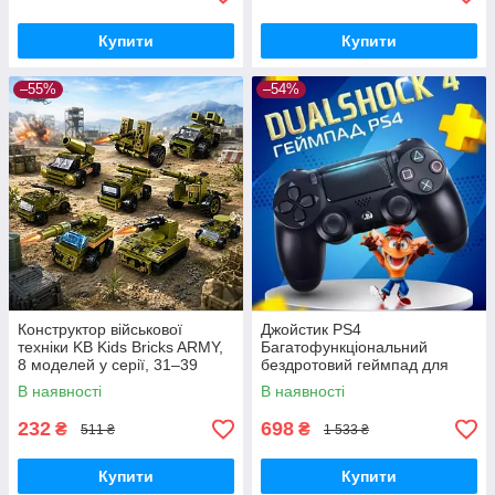
Купити
Купити
–55%
–54%
Конструктор військової
Джойстик PS4
техніки KB Kids Bricks ARMY,
Багатофункціональний
8 моделей у серії, 31–39
бездротовий геймпад для
деталей, 6+
Bluetooth-консолі з подвійною
В наявності
В наявності
вібрацією DualShock 4 V3.5
PlayStation 4,
232
698
₴
₴
511 ₴
1 533 ₴
Купити
Купити