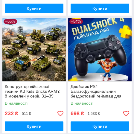
Купити
Купити
–55%
–54%
Конструктор військової
Джойстик PS4
техніки KB Kids Bricks ARMY,
Багатофункціональний
8 моделей у серії, 31–39
бездротовий геймпад для
деталей, 6+
Bluetooth-консолі з подвійною
В наявності
В наявності
вібрацією DualShock 4 V3.5
PlayStation 4,
232
698
₴
₴
511 ₴
1 533 ₴
Купити
Купити