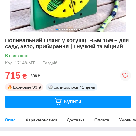
Поливальний шланг у котушці BSM 15м – для
саду, авто, прибирання | Гнучкий та міцний
В наявності
Код: 17148-МТ
Роздріб
715
₴
808 ₴
Економія
93 ₴
Залишилось
41 день
Купити
Опис
Характеристики
Доставка
Оплата
Умови п