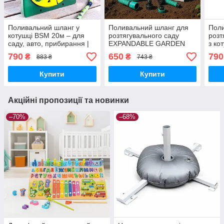
Поливальний шланг у
Поливальний шланг для
Поли
котушці BSM 20м – для
розтягувального саду
розт
саду, авто, прибирання |
EXPANDABLE GARDEN
з ко
Гнучкий та міцний
HOSE K-50FT (15 м) із
роз
790
650
790
₴
₴
883 ₴
743 ₴
розпилювачем і
перехідником
Купити
Купити
Акційні пропозиції та новинки
–70%
–68%