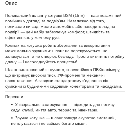
Опис
Поливальний шланг у котушці BSM (15 м) — ваш незамінний
помічник у догляді за подвір'ям. Незалежно від того,
поливаєте ви сад, миєте автомобіль або наводите лад на
подвір'ї — цей набір забезпечує комфорт, швидкість та
ефективність у кожному русі.
Компактна котушка робить зберігання та використання
максимально зручними: шланг не перекручується, не
заламується та не створює безладу. Просто витягніть потрібну
длину — і насолоджуйтесь процесом!
Шланг виготовлений з гнучкого, зносостійкого ПВХ/полімеру,
що витримує високий тиск, УФ-промені та механічні
навантаження. А завдяки стандартному з'єднанню він
сумісний із будь-якими садовими конекторами та насадками.
Переваги:
Універсальне застосування — підходить для поливу
саду, клумб, миття авто, террас та інвентарю.
Зручна котушка — шланг завжди акуратно змотаний,
не плутається і не займає багато місця.