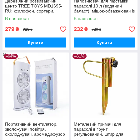
Дерев'яний розвиваючий
Наповнювач для підставки
центр TREE TOYS MD1695-
парасолі 10 л (водяний
RU: ксилофон, сортери,
баласт), мішок-обважнювач із
рибальство, 10 рибок
клапаном
В наявності
В наявності
279
232
₴
₴
928 ₴
720 ₴
Купити
Купити
–64%
–61%
Портативний вентилятор,
Металевий тримач для
зволожувач повітря,
парасолі в ґрунт
охолоджувач, аромадифузор
регульований, штир для
FH-666
садової парасолі з