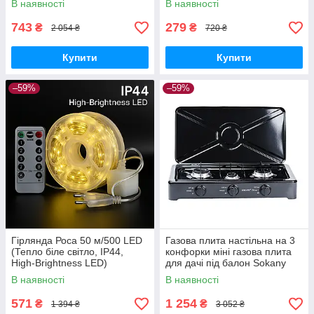
В наявності
В наявності
фіксатором
743
279
₴
₴
2 054 ₴
720 ₴
Купити
Купити
–59%
–59%
Гірлянда Роса 50 м/500 LED
Газова плита настільна на 3
(Тепло біле світло, IP44,
конфорки міні газова плита
High-Brightness LED)
для дачі під балон Sokany
В наявності
В наявності
571
1 254
₴
₴
1 394 ₴
3 052 ₴