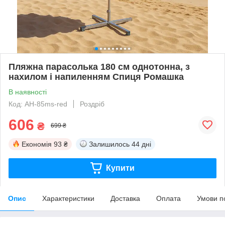
Пляжна парасолька 180 см однотонна, з
нахилом і напиленням Спиця Ромашка
В наявності
Код: AH-85ms-red
Роздріб
606
₴
699 ₴
Економія
93 ₴
Залишилось
44 дні
Купити
Опис
Характеристики
Доставка
Оплата
Умови п