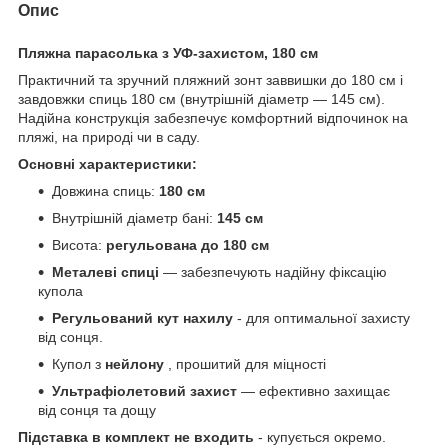
Опис
Пляжна парасолька з УФ-захистом, 180 см
Практичний та зручний пляжний зонт заввишки до 180 см і
завдовжки спиць 180 см (внутрішній діаметр — 145 см).
Надійна конструкція забезпечує комфортний відпочинок на
пляжі, на природі чи в саду.
Основні характеристики:
Довжина спиць:
180 см
Внутрішній діаметр бані:
145 см
Висота:
регульована до 180 см
Металеві спиці
— забезпечують надійну фіксацію
купола
Регульований кут нахилу
- для оптимальної захисту
від сонця.
Купол з
нейлону
, прошитий для міцності
Ультрафіолетовий захист
— ефективно захищає
від сонця та дощу
Підставка в комплект не входить
- купується окремо.