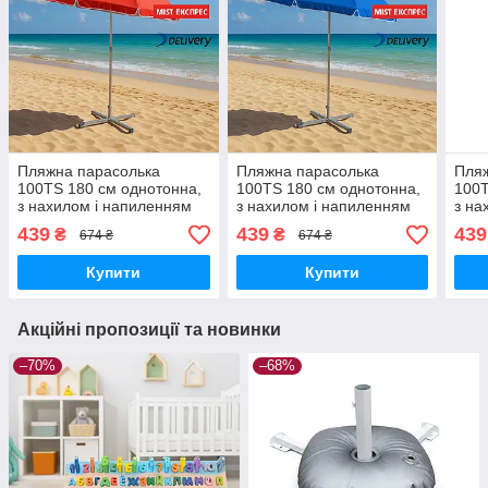
Пляжна парасолька
Пляжна парасолька
Пля
100TS 180 см однотонна,
100TS 180 см однотонна,
100T
з нахилом і напиленням
з нахилом і напиленням
з на
439
439
439
₴
₴
674 ₴
674 ₴
Купити
Купити
Акційні пропозиції та новинки
–70%
–68%