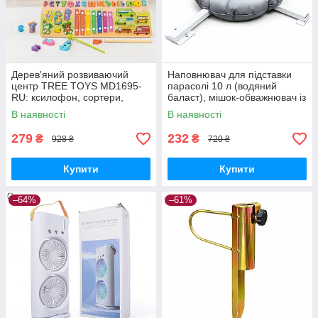
Дерев'яний розвиваючий
Наповнювач для підставки
центр TREE TOYS MD1695-
парасолі 10 л (водяний
RU: ксилофон, сортери,
баласт), мішок-обважнювач із
рибальство, 10 рибок
клапаном
В наявності
В наявності
279
232
₴
₴
928 ₴
720 ₴
Купити
Купити
–64%
–61%