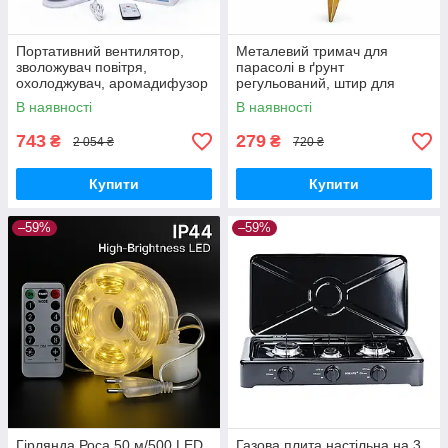
Портативний вентилятор,
Металевий тримач для
зволожувач повітря,
парасолі в ґрунт
охолоджувач, аромадифузор
регульований, штир для
FH-666
садової парасолі з
В наявності
В наявності
фіксатором
743
279
₴
₴
2 054 ₴
720 ₴
Купити
Купити
–59%
–59%
Гірлянда Роса 50 м/500 LED
Газова плита настільна на 3