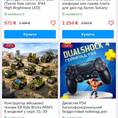
(Тепло біле світло, IP44,
конфорки міні газова плита
High-Brightness LED)
для дачі під балон Sokany
В наявності
В наявності
571
1 254
₴
₴
1 394 ₴
3 052 ₴
Купити
Купити
–55%
–54%
Конструктор військової
Джойстик PS4
техніки KB Kids Bricks ARMY,
Багатофункціональний
8 моделей у серії, 31–39
бездротовий геймпад для
деталей, 6+
Bluetooth-консолі з подвійною
В наявності
В наявності