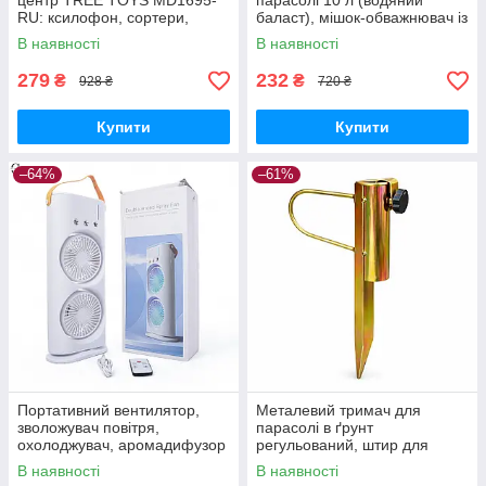
центр TREE TOYS MD1695-
парасолі 10 л (водяний
RU: ксилофон, сортери,
баласт), мішок-обважнювач із
рибальство, 10 рибок
клапаном
В наявності
В наявності
279
232
₴
₴
928 ₴
720 ₴
Купити
Купити
–64%
–61%
Портативний вентилятор,
Металевий тримач для
зволожувач повітря,
парасолі в ґрунт
охолоджувач, аромадифузор
регульований, штир для
FH-666
садової парасолі з
В наявності
В наявності
фіксатором