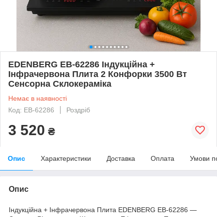
EDENBERG EB-62286 Індукційна +
Інфрачервона Плита 2 Конфорки 3500 Вт
Сенсорна Склокераміка
Немає в наявності
Код: EB-62286
Роздріб
3 520
₴
Опис
Характеристики
Доставка
Оплата
Умови п
Опис
Індукційна + Інфрачервона Плита EDENBERG EB-62286 —