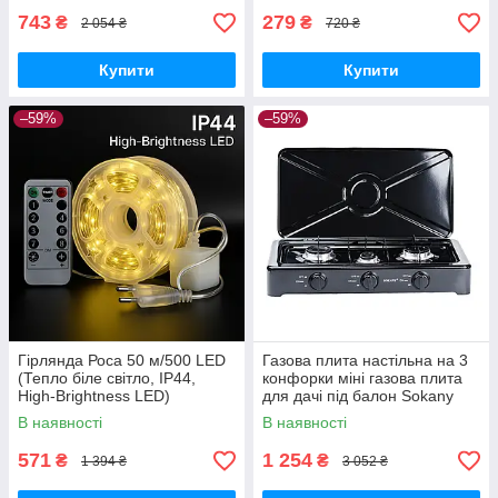
743
279
₴
₴
2 054 ₴
720 ₴
Купити
Купити
–59%
–59%
Гірлянда Роса 50 м/500 LED
Газова плита настільна на 3
(Тепло біле світло, IP44,
конфорки міні газова плита
High-Brightness LED)
для дачі під балон Sokany
В наявності
В наявності
571
1 254
₴
₴
1 394 ₴
3 052 ₴