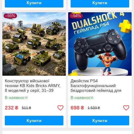
Купити
Купити
–55%
–54%
Конструктор військової
Джойстик PS4
техніки KB Kids Bricks ARMY,
Багатофункціональний
8 моделей у серії, 31–39
бездротовий геймпад для
деталей, 6+
Bluetooth-консолі з подвійною
В наявності
В наявності
вібрацією DualShock 4 V3.5
PlayStation 4,
232
698
₴
₴
511 ₴
1 533 ₴
Купити
Купити