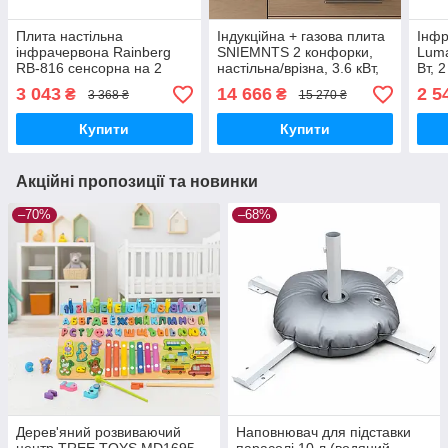
Плита настільна
Індукційна + газова плита
Інфр
інфрачервона Rainberg
SNIEMNTS 2 конфорки,
Luma
RB-816 сенсорна на 2
настільна/врізна, 3.6 кВт,
Вт, 
конфорки
сенсор і ручки
пере
3 043
14 666
2 5
₴
₴
3 368 ₴
15 270 ₴
Купити
Купити
Акційні пропозиції та новинки
–70%
–68%
Дерев'яний розвиваючий
Наповнювач для підставки