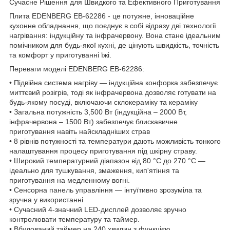
Сучасне Рішення для Швидкого та Ефективного Приготування
Плита EDENBERG EB-62286 - це потужне, інноваційне
кухонне обладнання, що поєднує в собі відразу дві технології
нагрівання: індукційну та інфрачервону. Вона стане ідеальним
помічником для будь-якої кухні, де цінують швидкість, точність
та комфорт у приготуванні їжі.
Переваги моделі EDENBERG EB-62286:
• Підвійна система нагріву — індукційна конфорка забезпечує
миттєвий розігрів, тоді як інфрачервона дозволяє готувати на
будь-якому посуді, включаючи склокераміку та кераміку
• Загальна потужність 3,500 Вт (індукційна – 2000 Вт,
інфрачервона – 1500 Вт) забезпечує блискавичне
приготування навіть найскладніших страв
• 8 рівнів потужності та температури дають можливість тонкого
налаштування процесу приготування під шкірну страву.
• Широкий температурний діапазон від 80 °C до 270 °C —
ідеально для тушкування, змаження, кип'ятіння та
приготування на медленному вогні.
• Сенсорна панель управління — інтуїтивно зрозуміла та
зручна у використанні
• Сучасний 4-значний LED-дисплей дозволяє зручно
контролювати температуру та таймер.
• Вбудований таймер на 240 хвилин з функцією