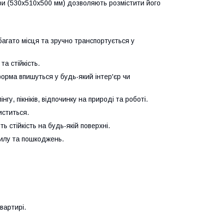
іри (530х510х500 мм) дозволяють розмістити його
багато місця та зручно транспортується у
а стійкість.
орма впишуться у будь-який інтер'єр чи
гу, пікніків, відпочинку на природі та роботі.
иститься.
ь стійкість на будь-якій поверхні.
пилу та пошкоджень.
вартирі.