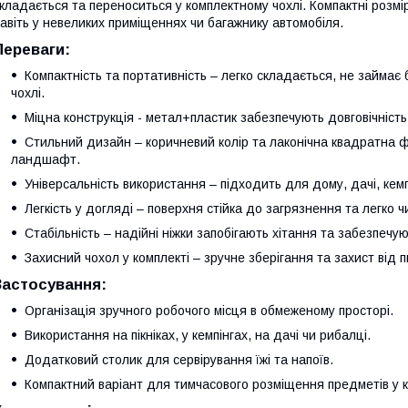
кладається та переноситься у комплектному чохлі. Компактні розм
авіть у невеликих приміщеннях чи багажнику автомобіля.
Переваги:
Компактність та портативність – легко складається, не займає 
чохлі.
Міцна конструкція - метал+пластик забезпечують довговічність т
Стильний дизайн – коричневий колір та лаконічна квадратна ф
ландшафт.
Універсальність використання – підходить для дому, дачі, кемпін
Легкість у догляді – поверхня стійка до загрязнення та легко ч
Стабільність – надійні ніжки запобігають хітання та забезпечуют
Захисний чохол у комплекті – зручне зберігання та захист від 
Застосування:
Організація зручного робочого місця в обмеженому просторі.
Використання на пікніках, у кемпінгах, на дачі чи рибалці.
Додатковий столик для сервірування їжі та напоїв.
Компактний варіант для тимчасового розміщення предметів у к