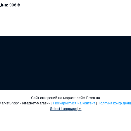
іна:
906 ₴
Сайт створений на маркетплейсі
Prom.ua
"Mad-MarketShop" - інтернет-магазин |
Поскаржитися на контент
|
Політика конфіденц
Select Language
▼