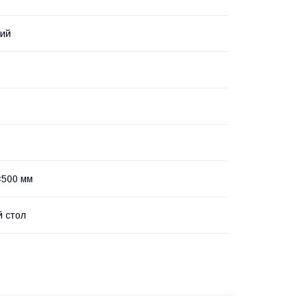
вий
×500 мм
 стол