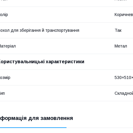
олір
Коричне
охол для зберігання й транспортування
Так
атеріал
Метал
Користувальницькі характеристики
озмір
530×510
ип
Складной
нформація для замовлення