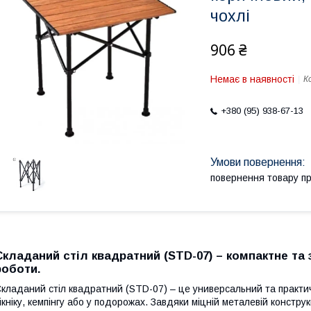
чохлі
906 ₴
Немає в наявності
К
+380 (95) 938-67-13
повернення товару п
Складаний стіл квадратний (STD-07) – компактне та 
роботи.
кладаний стіл квадратний (STD-07) – це универсальний та практич
ікніку, кемпінгу або у подорожах. Завдяки міцній металевій конструкц