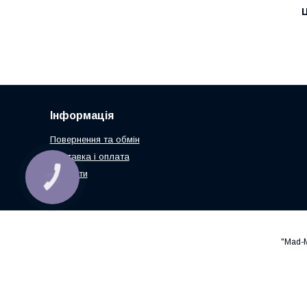
Ц
Інформація
Повернення та обмін
Доставка і оплата
Контакти
КНОПКА
ЗВ'ЯЗКУ