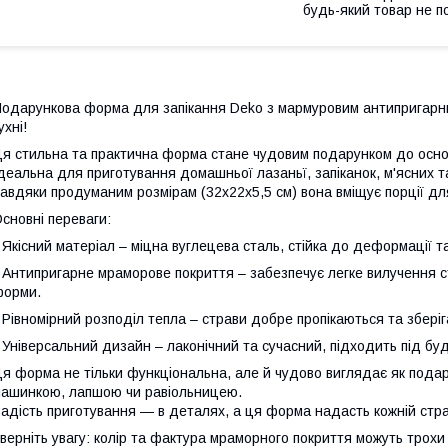
будь-який товар не п
одарункова форма для запікання Deko з мармуровим антипригарни
ухні!
я стильна та практична форма стане чудовим подарунком до осно
деальна для приготування домашньої лазаньї, запіканок, м'ясних т
авдяки продуманим розмірам (32х22х5,5 см) вона вміщує порції для
сновні переваги:
 Якісний матеріал – міцна вуглецева сталь, стійка до деформації т
 Антипригарне мраморове покриття – забезпечує легке вилучення
форми.
 Рівномірний розподіл тепла – страви добре пропікаються та зберіг
 Універсальний дизайн – лаконічний та сучасний, підходить під будь
я форма не тільки функціональна, але й чудово виглядає як подар
ашинкою, лапшою чи равіольницею.
адість приготування — в деталях, а ця форма надасть кожній стра
верніть увагу: колір та фактура мраморного покриття можуть трохи 