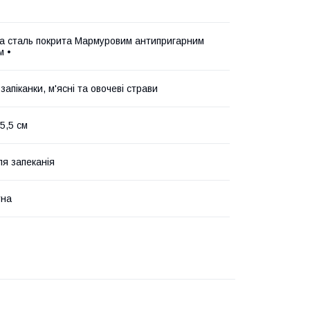
а сталь покрита Мармуровим антипригарним
м •
запіканки, м'ясні та овочеві страви
 5,5 см
я запеканія
тна