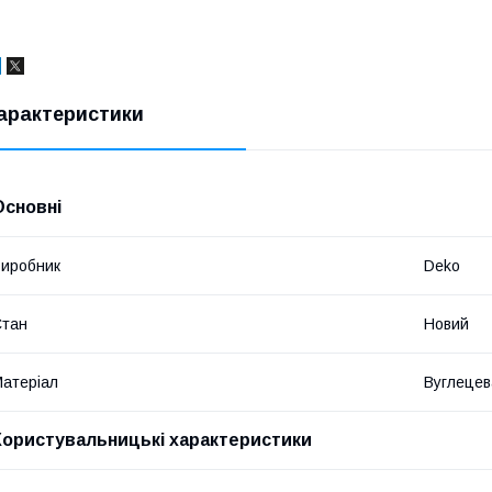
арактеристики
Основні
иробник
Deko
Стан
Новий
атеріал
Вуглецев
Користувальницькі характеристики