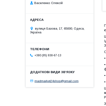
Василенко Олексій
П
вулиця Базова, 17, 65000, Одеса,
к
Україна
Ц
І
З
О
+380 (95) 938-67-13
•
•
•
madmarket24shop@gmail.com
•
Ц
м
Р
З