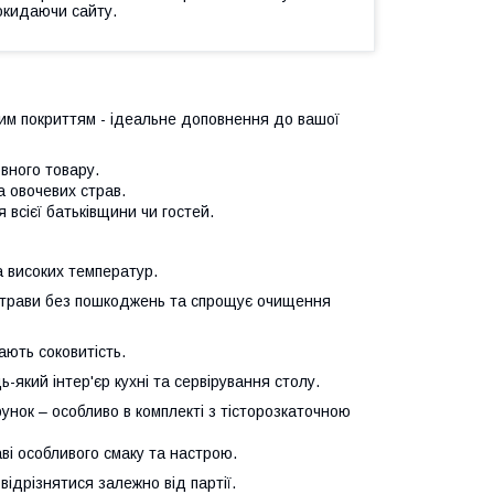
окидаючи сайту.
м покриттям - ідеальне доповнення до вашої
вного товару.
а овочевих страв.
 всієї батьківщини чи гостей.
а високих температур.
 страви без пошкоджень та спрощує очищення
ають соковитість.
-який інтер'єр кухні та сервірування столу.
унок – особливо в комплекті з тісторозкаточною
ві особливого смаку та настрою.
відрізнятися залежно від партії.