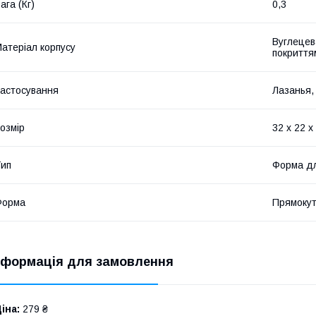
ага (Кг)
0,3
Вуглецев
атеріал корпусу
покриття
астосування
Лазанья, 
озмір
32 х 22 х
ип
Форма дл
Форма
Прямоку
нформація для замовлення
іна:
279 ₴