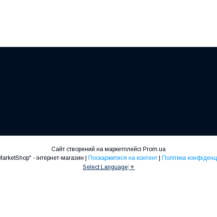
Сайт створений на маркетплейсі
Prom.ua
"Mad-MarketShop" - інтернет-магазин |
Поскаржитися на контент
|
Політика конфіденц
Select Language
▼