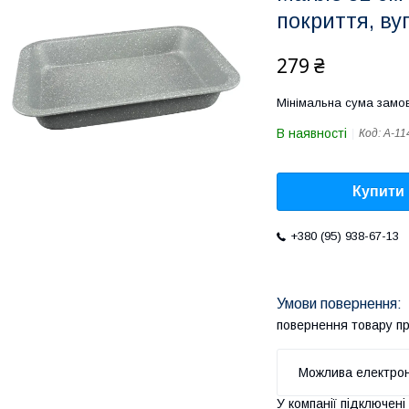
покриття, ву
279 ₴
Мінімальна сума замов
В наявності
Код:
A-11
Купити
+380 (95) 938-67-13
повернення товару п
У компанії підключені