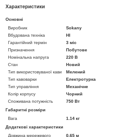
Характеристики
Основні
Виробник
Sokany
Вбудована техніка
НІ
Гарантійний термін
3 міс
Призначення
Побутове
Номінальна напруга
220 В
Стан
Новий
Тип використовуваної кави
Мелений
Тип кавоварки
Електротурка
Тип управління
Механічне
Колір корпусу
Чорний
Споживана потужність
750 Вт
Габаритні розміри
Вага
1.14 кг
Додаткові характеристики
Довжина мережевого
0.65 м