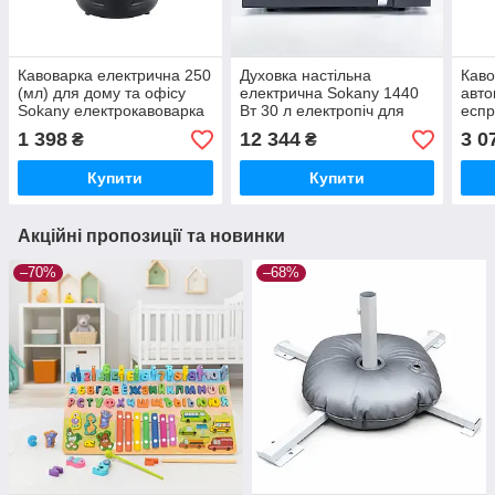
Кавоварка електрична 250
Духовка настільна
Кав
(мл) для дому та офісу
електрична Sokany 1440
авто
Sokany електрокавоварка
Вт 30 л електропіч для
еспр
побутова kofevarka
дому з таймером
побу
1 398
12 344
3 0
₴
₴
каво
Купити
Купити
Акційні пропозиції та новинки
–70%
–68%