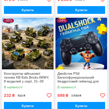
Купити
Купити
–55%
–54%
Конструктор військової
Джойстик PS4
техніки KB Kids Bricks ARMY,
Багатофункціональний
8 моделей у серії, 31–39
бездротовий геймпад для
деталей, 6+
Bluetooth-консолі з подвійною
В наявності
В наявності
вібрацією DualShock 4 V3.5
PlayStation 4,
232
698
₴
₴
511 ₴
1 533 ₴
Купити
Купити