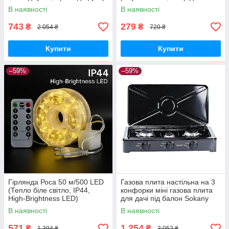
FH-666
садової парасолі з
В наявності
В наявності
фіксатором
743
279
₴
₴
2 054 ₴
720 ₴
Купити
Купити
–59%
–59%
Гірлянда Роса 50 м/500 LED
Газова плита настільна на 3
(Тепло біле світло, IP44,
конфорки міні газова плита
High-Brightness LED)
для дачі під балон Sokany
В наявності
В наявності
571
1 254
₴
₴
1 394 ₴
3 052 ₴