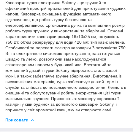
Кавоварка турка електрична Sokany - це зручний та
ефективний пристрій призначений для приготування чудових
напоїв. Кавоварка оснащена функцією автоматичного
відключення, що робить турку безпечною та
енергоефективною. Ергономічна ручка та компактний розмір
роблять турку зручною у використанні та зберіганні. Основні
характеристики кавоварки розмір 16х13х25 см; потужність:
750 Вт; об'єм резервуару для води 420 мл; тип кави: мелена.
Особливості та переваги електро кавоварки З потужністю 750
Вт та електричною системою приготування, кава готується
швидко та легко, дозволяючи вам насолоджуватися
свіжозвареним напоєм у будь-який час. Елегантний та
компактний дизайн турки Sokany підкреслює стиль вашої
кухні, а також забезпечує зручне зберігання. Виготовлена із
високоякісних матеріалів, турка забезпечує довгий термін
служби та стійкість до повсякденного використання. Легкість в
очищенні та обслуговуванні робить використання цієї турки
максимально зручним. Привнесіть атмосферу справжньої
кав'ярні у свій будинок за допомогою кавоварки Sokany, і
пориньте у світ ароматної кави, яку ви створюєте самі.
Приховати