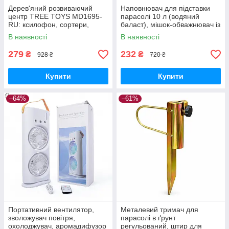
Дерев'яний розвиваючий
Наповнювач для підставки
центр TREE TOYS MD1695-
парасолі 10 л (водяний
RU: ксилофон, сортери,
баласт), мішок-обважнювач із
рибальство, 10 рибок
клапаном
В наявності
В наявності
279
232
₴
₴
928 ₴
720 ₴
Купити
Купити
–64%
–61%
Портативний вентилятор,
Металевий тримач для
зволожувач повітря,
парасолі в ґрунт
охолоджувач, аромадифузор
регульований, штир для