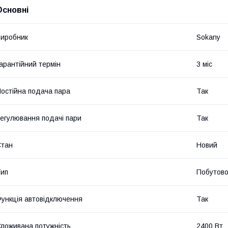
Основні
иробник
Sokany
арантійний термін
3 міс
остійна подача пара
Так
егулювання подачі пари
Так
Стан
Новий
ип
Побутово
ункція автовідключення
Так
поживана потужність
2400 Вт