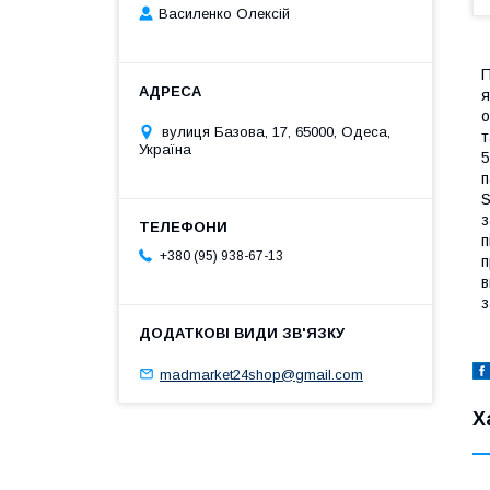
Василенко Олексій
П
я
о
вулиця Базова, 17, 65000, Одеса,
т
Україна
5
п
S
з
п
+380 (95) 938-67-13
п
в
з
madmarket24shop@gmail.com
Х