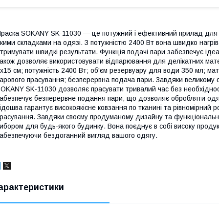
раска SOKANY SK-11030 — це потужний і ефективний прилад для пр
кими складками на одязі. З потужністю 2400 Вт вона швидко нагр
тримувати швидкі результати. Функція подачі пари забезпечує ідеа
акож дозволяє використовувати відпарювання для делікатних матер
х15 см; потужність 2400 Вт; об'єм резервуару для води 350 мл; ма
арового прасування; безперервна подача пари. Завдяки великому о
OKANY SK-11030 дозволяє прасувати тривалий час без необхіднос
абезпечує безперервне подання пари, що дозволяє обробляти одяг
ідошва гарантує високоякісне ковзання по тканині та рівномірний
расування. Завдяки своєму продуманому дизайну та функціональн
ибором для будь-якого будинку. Вона поєднує в собі високу продук
абезпечуючи бездоганний вигляд вашого одягу.
арактеристики