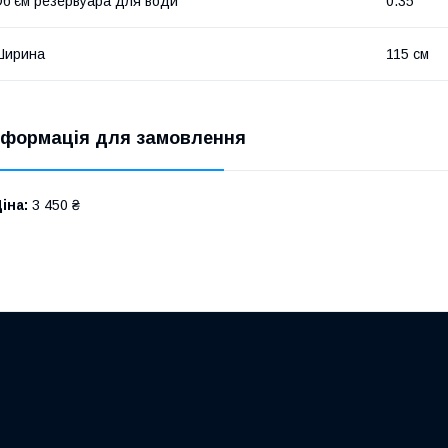
б’єм резервуара для води
0.35
Ширина
115 см
нформація для замовлення
іна:
3 450 ₴