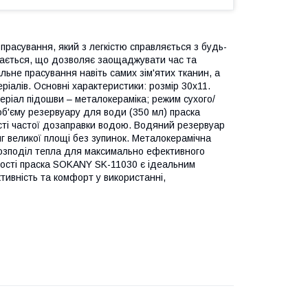
асування, який з легкістю справляється з будь-
івається, що дозволяє заощаджувати час та
льне прасування навіть самих зім'ятих тканин, а
іалів. Основні характеристики: розмір 30х11.
теріал підошви – металокераміка; режим сухого/
б'єму резервуару для води (350 мл) праска
ті частої дозаправки водою. Водяний резервуар
 великої площі без зупинок. Металокерамічна
 розподіл тепла для максимально ефективного
ості праска SOKANY SK-11030 є ідеальним
тивність та комфорт у використанні,