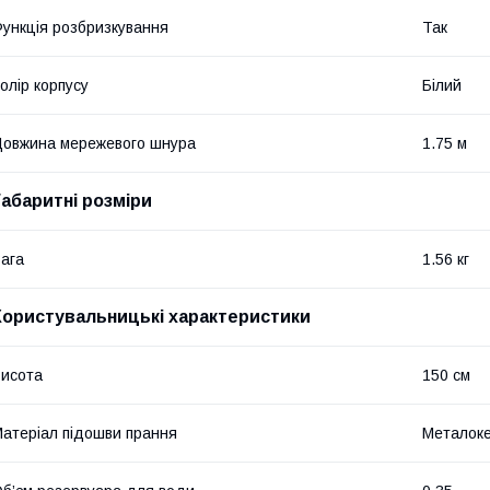
ункція розбризкування
Так
олір корпусу
Білий
овжина мережевого шнура
1.75 м
Габаритні розміри
ага
1.56 кг
Користувальницькі характеристики
исота
150 см
атеріал підошви прання
Металоке