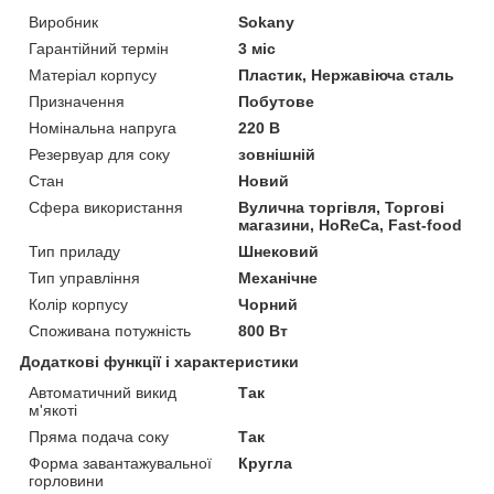
Виробник
Sokany
Гарантійний термін
3 міс
Матеріал корпусу
Пластик, Нержавіюча сталь
Призначення
Побутове
Номінальна напруга
220 В
Резервуар для соку
зовнішній
Стан
Новий
Сфера використання
Вулична торгівля, Торгові
магазини, HoReCa, Fast-food
Тип приладу
Шнековий
Тип управління
Механічне
Колір корпусу
Чорний
Споживана потужність
800 Вт
Додаткові функції і характеристики
Автоматичний викид
Так
м'якоті
Пряма подача соку
Так
Форма завантажувальної
Кругла
горловини