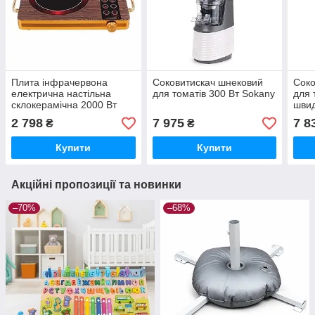
Плита інфрачервона
Соковитискач шнековий
Соко
електрична настільна
для томатів 300 Вт Sokany
для 
склокерамічна 2000 Вт
швид
таймер Sokany SK-3569
Sok
2 798
7 975
7 8
₴
₴
Купити
Купити
Акційні пропозиції та новинки
–70%
–68%