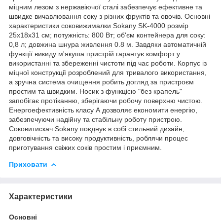
міцним лезом з нержавіючої сталі забезпечує ефективне та
швидке вичавлювання соку з різних фруктів та овочів. Основні
характеристики соковижималки Sokany SK-4000 розмір
25х18х31 см; потужність: 800 Вт; об'єм контейнера для соку:
0,8 л; довжина шнура живлення 0.8 м. Завдяки автоматичній
функції викиду м'якуша пристрій гарантує комфорт у
використанні та збереженні чистоти під час роботи. Корпус із
міцної конструкції розроблений для тривалого використання,
а зручна система очищення робить догляд за пристроєм
простим та швидким. Носик з функцією "без крапель"
запобігає протіканню, зберігаючи робочу поверхню чистою.
Енергоефективність класу А дозволяє економити енергію,
забезпечуючи надійну та стабільну роботу пристрою.
Соковитискач Sokany поєднує в собі стильний дизайн,
довговічність та високу продуктивність, роблячи процес
приготування свіжих соків простим і приємним.
Приховати
Характеристики
Основні