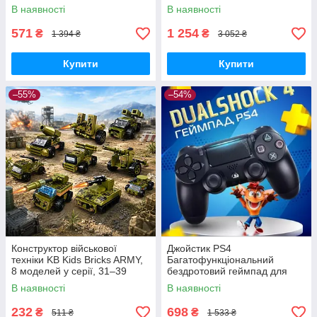
В наявності
В наявності
571
1 254
₴
₴
1 394 ₴
3 052 ₴
Купити
Купити
–55%
–54%
Конструктор військової
Джойстик PS4
техніки KB Kids Bricks ARMY,
Багатофункціональний
8 моделей у серії, 31–39
бездротовий геймпад для
деталей, 6+
Bluetooth-консолі з подвійною
В наявності
В наявності
вібрацією DualShock 4 V3.5
PlayStation 4,
232
698
₴
₴
511 ₴
1 533 ₴