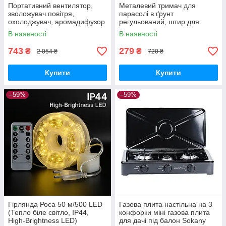
Портативний вентилятор,
Металевий тримач для
зволожувач повітря,
парасолі в ґрунт
охолоджувач, аромадифузор
регульований, штир для
FH-666
садової парасолі з
В наявності
В наявності
фіксатором
743
279
₴
₴
2 054 ₴
720 ₴
Купити
Купити
–59%
–59%
Гірлянда Роса 50 м/500 LED
Газова плита настільна на 3
(Тепло біле світло, IP44,
конфорки міні газова плита
High-Brightness LED)
для дачі під балон Sokany