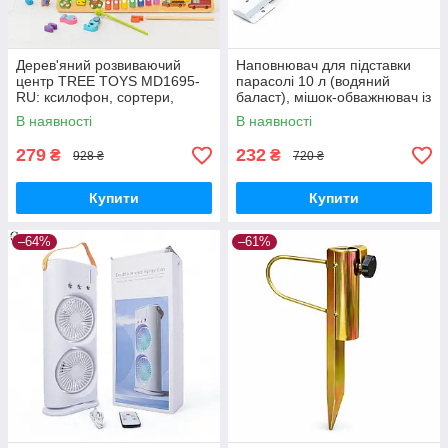
Дерев'яний розвиваючий
Наповнювач для підставки
центр TREE TOYS MD1695-
парасолі 10 л (водяний
RU: ксилофон, сортери,
баласт), мішок-обважнювач із
рибальство, 10 рибок
клапаном
В наявності
В наявності
279
232
₴
₴
928 ₴
720 ₴
Купити
Купити
–64%
–61%