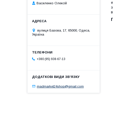
е
Василенко Олексій
з
в
вулиця Базова, 17, 65000, Одеса,
Україна
+380 (95) 938-67-13
madmarket24shop@gmail.com