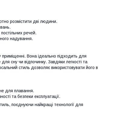
ртно розмістити дві людини.
вань.
 постільних речей.
ного надування.
у приміщенні. Вона ідеально підходить для
для сну чи відпочинку. Завдяки легкості та
версальний стиль дозволяє використовувати його в
ене для плавання.
ості та безпеки експлуатації.
стиль, поєднуючи найкращі технології для