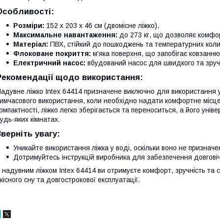
Особливості:
Розміри:
152 х 203 х 46 см (двомісне ліжко).
Максимальне навантаження:
до 273 кг, що дозволяє комфо
Матеріал:
ПВХ, стійкий до пошкоджень та температурних коли
Флоковане покриття:
м'яка поверхня, що запобігає ковзанню
Електричний насос:
вбудований насос для швидкого та зруч
Рекомендації щодо використання:
адувне ліжко Intex 64414 призначене виключно для використання 
имчасового використання, коли необхідно надати комфортне місце 
омпактності, ліжко легко зберігається та переноситься, а його уні
удь-яких кімнатах.
Зверніть увагу:
Уникайте використання ліжка у воді, оскільки воно не признач
Дотримуйтесь інструкцій виробника для забезпечення довговічн
 надувним ліжком Intex 64414 ви отримуєте комфорт, зручність та 
кісного сну та довгострокової експлуатації.