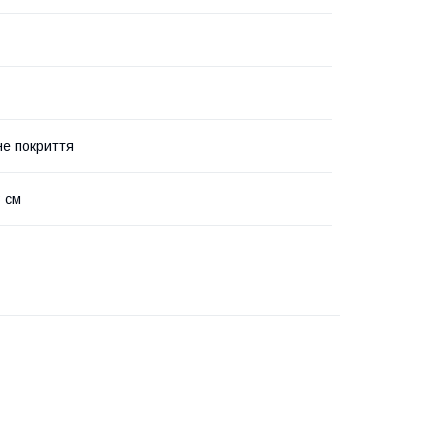
е покриття
3 см