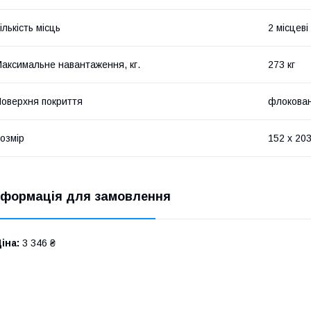
ількість місць
2 місцеві
аксимальне навантаження, кг.
273 кг
оверхня покриття
флокован
озмір
152 х 20
нформація для замовлення
іна:
3 346 ₴