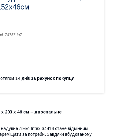
152х46см
од:
74756-ig7
ротягом 14 днів
за рахунок покупця
 х 203 х 46 см – двоспальне
надувне ліжко Intex 64414 стане відмінним
 переміщати за потреби. Завдяки вбудованому