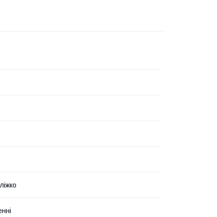
ліжко
енні