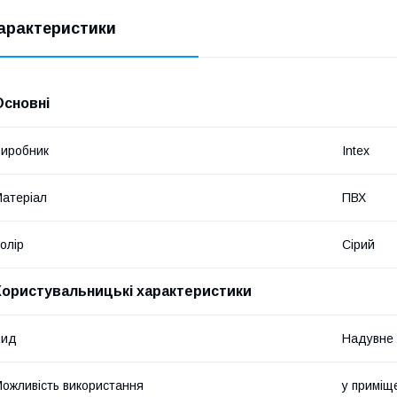
арактеристики
Основні
иробник
Intex
атеріал
ПВХ
олір
Сірий
Користувальницькі характеристики
Вид
Надувне 
ожливість використання
у приміщ