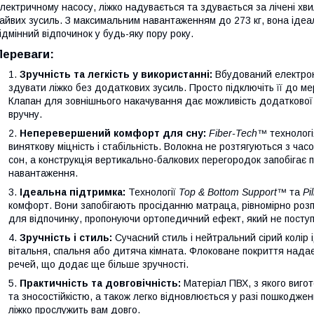
лектричному насосу, ліжко надувається та здувається за лічені хв
айвих зусиль. З максимальним навантаженням до 273 кг, вона ідеа
ідмінний відпочинок у будь-яку пору року.
Переваги:
Зручність та легкість у використанні:
Вбудований електрон
здувати ліжко без додаткових зусиль. Просто підключіть її до ме
Клапан для зовнішнього накачування дає можливість додаткової 
вручну.
Неперевершений комфорт для сну:
Fiber-Tech™
технологі
виняткову міцність і стабільність. Волокна не розтягуються з ча
сон, а конструкція вертикально-балкових перегородок запобігає 
навантаження.
Ідеальна підтримка:
Технології
Top & Bottom Support™
та
Pi
комфорт. Вони запобігають просіданню матраца, рівномірно розп
для відпочинку, пропонуючи ортопедичний ефект, який не посту
Зручність і стиль:
Сучасний стиль і нейтральний сірий колір 
вітальня, спальня або дитяча кімната. Флоковане покриття надає 
речей, що додає ще більше зручності.
Практичність та довговічність:
Матеріал ПВХ, з якого вигот
та зносостійкістю, а також легко відновлюється у разі пошкодже
ліжко прослужить вам довго.