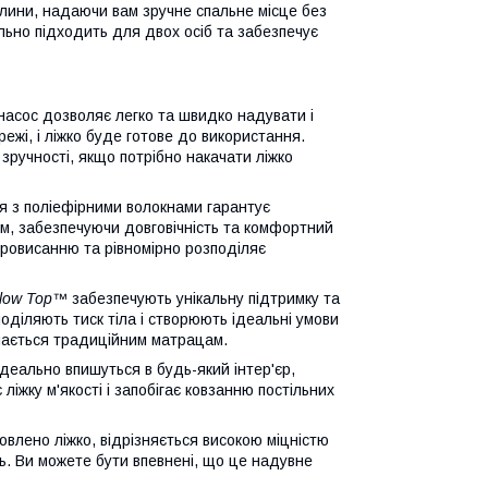
илини, надаючи вам зручне спальне місце без
льно підходить для двох осіб та забезпечує
асос дозволяє легко та швидко надувати і
режі, і ліжко буде готове до використання.
зручності, якщо потрібно накачати ліжко
я з поліефірними волокнами гарантує
сом, забезпечуючи довговічність та комфортний
провисанню та рівномірно розподіляє
llow Top™
забезпечують унікальну підтримку та
оділяють тиск тіла і створюють ідеальні умови
пається традиційним матрацам.
ідеально впишуться в будь-який інтер'єр,
ліжку м'якості і запобігає ковзанню постільних
овлено ліжко, відрізняється високою міцністю
нь. Ви можете бути впевнені, що це надувне