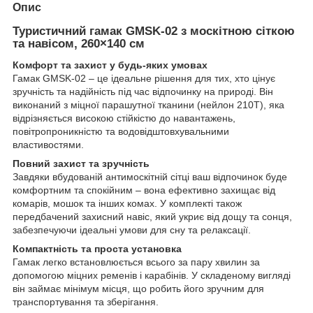
Опис
Туристичний гамак GMSK-02 з москітною сіткою
та навісом, 260×140 см
Комфорт та захист у будь-яких умовах
Гамак GMSK-02 – це ідеальне рішення для тих, хто цінує
зручність та надійність під час відпочинку на природі. Він
виконаний з міцної парашутної тканини (нейлон 210T), яка
відрізняється високою стійкістю до навантажень,
повітропроникністю та водовідштовхувальними
властивостями.
Повний захист та зручність
Завдяки вбудованій антимоскітній сітці ваш відпочинок буде
комфортним та спокійним – вона ефективно захищає від
комарів, мошок та інших комах. У комплекті також
передбачений захисний навіс, який укриє від дощу та сонця,
забезпечуючи ідеальні умови для сну та релаксації.
Компактність та проста установка
Гамак легко встановлюється всього за пару хвилин за
допомогою міцних ременів і карабінів. У складеному вигляді
він займає мінімум місця, що робить його зручним для
транспортування та зберігання.