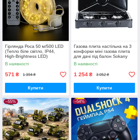
Гірлянда Роса 50 м/500 LED
Газова плита настільна на 3
(Тепло біле світло, IP44,
конфорки міні газова плита
High-Brightness LED)
для дачі під балон Sokany
В наявності
В наявності
571
1 254
₴
₴
1 394 ₴
3 052 ₴
Купити
Купити
–55%
–54%