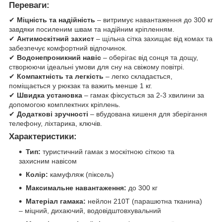
Переваги:
✔
Міцність та надійність
– витримує навантаження до 300 кг
завдяки посиленим швам та надійним кріпленням.
✔
Антимоскітний захист
– щільна сітка захищає від комах та
забезпечує комфортний відпочинок.
✔
Водонепроникний навіс
– оберігає від сонця та дощу,
створюючи ідеальні умови для сну на свіжому повітрі.
✔
Компактність та легкість
– легко складається,
поміщається у рюкзак та важить менше 1 кг.
✔
Швидка установка
– гамак фіксується за 2-3 хвилини за
допомогою комплектних кріплень.
✔
Додаткові зручності
– вбудована кишеня для зберігання
телефону, ліхтарика, ключів.
Характеристики:
Тип:
туристичний гамак з москітною сіткою та
захисним навісом
Колір:
камуфляж (піксель)
Максимальне навантаження:
до 300 кг
Матеріал гамака:
нейлон 210T (парашютна тканина)
– міцний, дихаючий, водовідштовхувальний