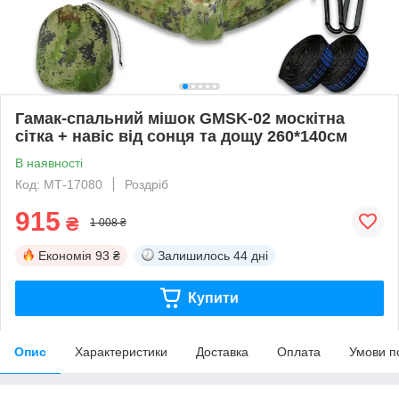
Гамак-спальний мішок GMSK-02 москітна
сітка + навіс від сонця та дощу 260*140см
В наявності
Код: МТ-17080
Роздріб
915
₴
1 008 ₴
Економія
93 ₴
Залишилось
44 дні
Купити
Опис
Характеристики
Доставка
Оплата
Умови п