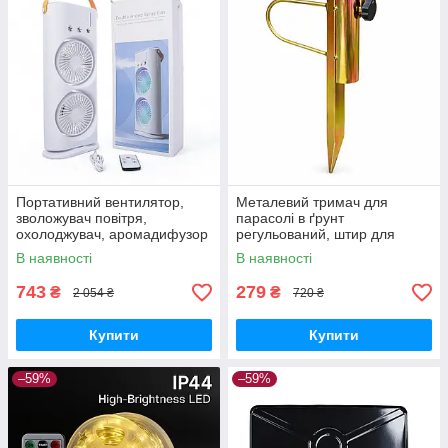
Портативний вентилятор,
Металевий тримач для
зволожувач повітря,
парасолі в ґрунт
охолоджувач, аромадифузор
регульований, штир для
FH-666
садової парасолі з
В наявності
В наявності
фіксатором
743
279
₴
₴
2 054 ₴
720 ₴
Купити
Купити
–59%
–59%