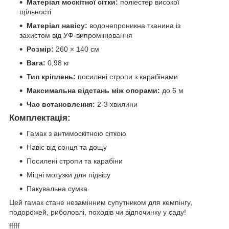
Матеріал москітної сітки:
поліестер високої
щільності
Матеріал навісу:
водонепроникна тканина із
захистом від УФ-випромінювання
Розмір:
260 × 140 см
Вага:
0,98 кг
Тип кріплень:
посилені стропи з карабінами
Максимальна відстань між опорами:
до 6 м
Час встановлення:
2-3 хвилини
Комплектація:
Гамак з антимоскітною сіткою
Навіс від сонця та дощу
Посилені стропи та карабіни
Міцні мотузки для підвісу
Пакувальна сумка
Цей гамак стане незамінним супутником для кемпінгу,
подорожей, риболовлі, походів чи відпочинку у саду!
fffff