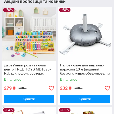
Акційні пропозиції та новинки
–70%
–68%
Дерев'яний розвиваючий
Наповнювач для підставки
центр TREE TOYS MD1695-
парасолі 10 л (водяний
RU: ксилофон, сортери,
баласт), мішок-обважнювач із
рибальство, 10 рибок
клапаном
В наявності
В наявності
279
232
₴
₴
928 ₴
720 ₴
Купити
Купити
–64%
–61%