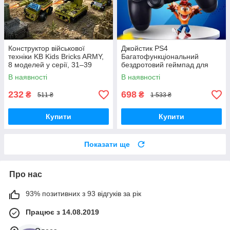
Конструктор військової
Джойстик PS4
техніки KB Kids Bricks ARMY,
Багатофункціональний
8 моделей у серії, 31–39
бездротовий геймпад для
деталей, 6+
Bluetooth-консолі з подвійною
В наявності
В наявності
вібрацією DualShock 4 V3.5
PlayStation 4,
232
698
₴
₴
511 ₴
1 533 ₴
Купити
Купити
Показати ще
Про нас
93% позитивних з 93 відгуків за рік
Працює з 14.08.2019