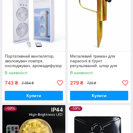
Портативний вентилятор,
Металевий тримач для
зволожувач повітря,
парасолі в ґрунт
охолоджувач, аромадифузор
регульований, штир для
FH-666
садової парасолі з
В наявності
В наявності
фіксатором
743
279
₴
₴
2 054 ₴
720 ₴
Купити
Купити
–59%
–59%