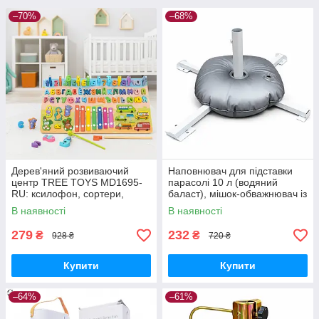
–70%
–68%
Дерев'яний розвиваючий
Наповнювач для підставки
центр TREE TOYS MD1695-
парасолі 10 л (водяний
RU: ксилофон, сортери,
баласт), мішок-обважнювач із
рибальство, 10 рибок
клапаном
В наявності
В наявності
279
232
₴
₴
928 ₴
720 ₴
Купити
Купити
–64%
–61%