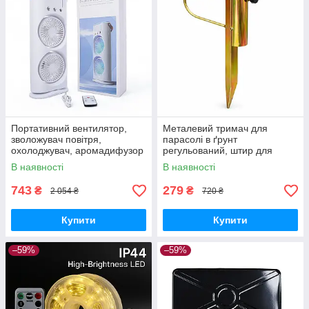
Портативний вентилятор,
Металевий тримач для
зволожувач повітря,
парасолі в ґрунт
охолоджувач, аромадифузор
регульований, штир для
FH-666
садової парасолі з
В наявності
В наявності
фіксатором
743
279
₴
₴
2 054 ₴
720 ₴
Купити
Купити
–59%
–59%