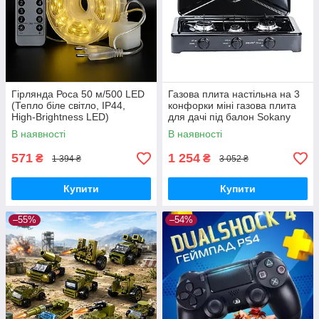
Гірлянда Роса 50 м/500 LED
Газова плита настільна на 3
(Тепло біле світло, IP44,
конфорки міні газова плита
High-Brightness LED)
для дачі під балон Sokany
В наявності
В наявності
571
1 254
₴
₴
1 394 ₴
3 052 ₴
Купити
Купити
–55%
–54%