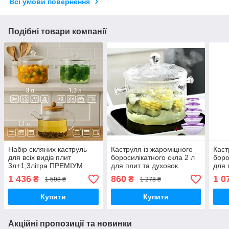
Всі умови повернення
Подібні товари компанії
Набір скляних каструль
Каструля із жароміцного
Каст
для всіх видів плит
боросилікатного скла 2 л
боро
3л+1,3літра ПРЕМІУМ
для плит та духовок.
для 
1 436
860
1 0
₴
₴
1 598 ₴
1 278 ₴
Купити
Купити
Акційні пропозиції та новинки