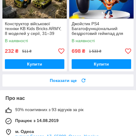
Конструктор військової
Джойстик PS4
техніки KB Kids Bricks ARMY,
Багатофункціональний
8 моделей у серії, 31–39
бездротовий геймпад для
деталей, 6+
Bluetooth-консолі з подвійною
В наявності
В наявності
вібрацією DualShock 4 V3.5
PlayStation 4,
232
698
₴
₴
511 ₴
1 533 ₴
Купити
Купити
Показати ще
Про нас
93% позитивних з 93 відгуків за рік
Працює з 14.08.2019
м. Одеса