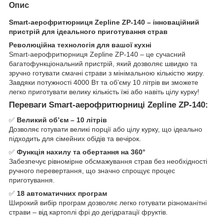
Опис
Smart-аерофритюрниця Zepline ZP-140 – інноваційний
пристрій для ідеального приготування страв
Революційна технологія для вашої кухні
Smart-аерофритюрниця Zepline ZP-140 – це сучасний
багатофункціональний пристрій, який дозволяє швидко та
зручно готувати смачні страви з мінімальною кількістю жиру.
Завдяки потужності 4000 Вт та об’єму 10 літрів ви зможете
легко приготувати велику кількість їжі або навіть цілу курку!
Переваги Smart-аерофритюрниці Zepline ZP-140:
✅
Великий об’єм – 10 літрів
Дозволяє готувати великі порції або цілу курку, що ідеально
підходить для сімейних обідів та вечірок.
✅
Функція нахилу та обертання на 360°
Забезпечує рівномірне обсмажування страв без необхідності
ручного перевертання, що значно спрощує процес
приготування.
✅
18 автоматичних програм
Широкий вибір програм дозволяє легко готувати різноманітні
страви – від картоплі фрі до дегідратації фруктів.