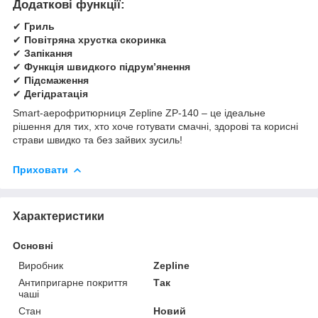
Додаткові функції:
✔
Гриль
✔
Повітряна хрустка скоринка
✔
Запікання
✔
Функція швидкого підрум’янення
✔ ​​​​​​​
Підсмаження
✔ ​​​​​​​
Дегідратація
Smart-аерофритюрниця Zepline ZP-140 – це ідеальне
рішення для тих, хто хоче готувати смачні, здорові та корисні
страви швидко та без зайвих зусиль!
Приховати
Характеристики
Основні
Виробник
Zepline
Антипригарне покриття
Так
чаші
Стан
Новий