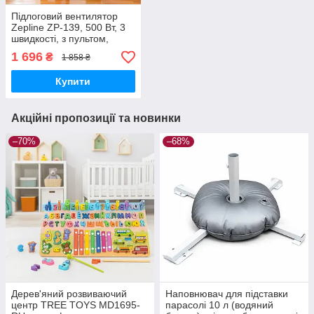
Підлоговий вентилятор
Zepline ZP-139, 500 Вт, 3
швидкості, з пультом,
функція обертання, 78.5
1 696
₴
1 858 ₴
см
Купити
Акційні пропозиції та новинки
–70%
–68%
Дерев'яний розвиваючий
Наповнювач для підставки
центр TREE TOYS MD1695-
парасолі 10 л (водяний