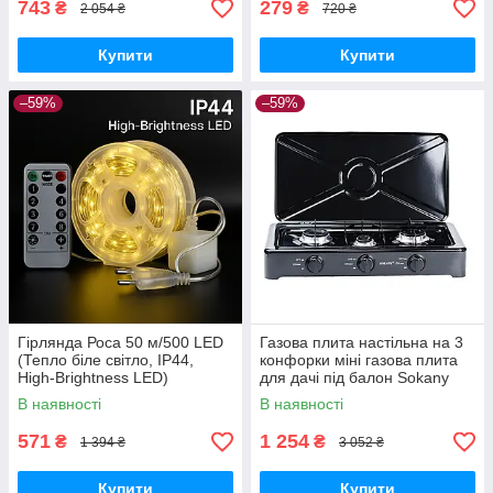
743
279
₴
₴
2 054 ₴
720 ₴
Купити
Купити
–59%
–59%
Гірлянда Роса 50 м/500 LED
Газова плита настільна на 3
(Тепло біле світло, IP44,
конфорки міні газова плита
High-Brightness LED)
для дачі під балон Sokany
В наявності
В наявності
571
1 254
₴
₴
1 394 ₴
3 052 ₴
Купити
Купити