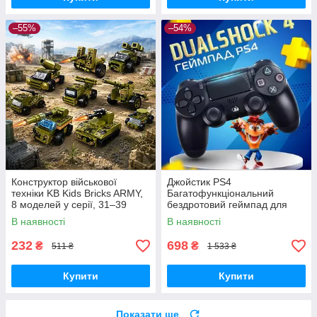
–55%
–54%
Конструктор військової
Джойстик PS4
техніки KB Kids Bricks ARMY,
Багатофункціональний
8 моделей у серії, 31–39
бездротовий геймпад для
деталей, 6+
Bluetooth-консолі з подвійною
В наявності
В наявності
вібрацією DualShock 4 V3.5
PlayStation 4,
232
698
₴
₴
511 ₴
1 533 ₴
Купити
Купити
Показати ще