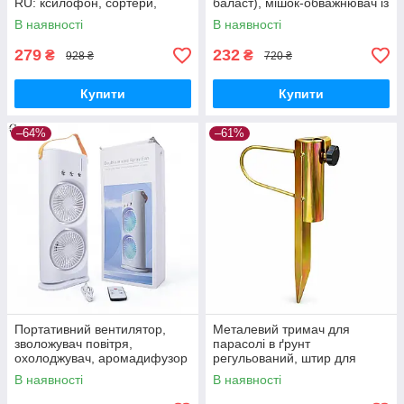
RU: ксилофон, сортери,
баласт), мішок-обважнювач із
рибальство, 10 рибок
клапаном
В наявності
В наявності
279
232
₴
₴
928 ₴
720 ₴
Купити
Купити
–64%
–61%
Портативний вентилятор,
Металевий тримач для
зволожувач повітря,
парасолі в ґрунт
охолоджувач, аромадифузор
регульований, штир для
FH-666
садової парасолі з
В наявності
В наявності
фіксатором