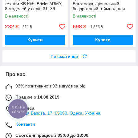
техніки KB Kids Bricks ARMY,
Багатофункціональний
8 моделей у серії, 31–39
бездротовий геймпад для
деталей, 6+
Bluetooth-консолі з подвійною
В наявності
В наявності
вібрацією DualShock 4 V3.5
PlayStation 4,
232
698
₴
₴
511 ₴
1 533 ₴
Купити
Купити
Показати ще
Про нас
93% позитивних з 93 відгуків за рік
Працює з 14.08.2019
КНОПКА
м. Одеса
ЗВ'ЯЗКУ
вулиця Базова, 17, 65000, Одеса, Україна
Контакти
Сьогодні працює з 09:00 до 18:00