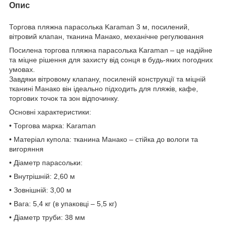
Опис
Торгова пляжна парасолька Karaman 3 м, посилений,
вітровий клапан, тканина Манако, механічне регулювання
Посилена торгова пляжна парасолька Karaman – це надійне
та міцне рішення для захисту від сонця в будь-яких погодних
умовах.
Завдяки вітровому клапану, посиленій конструкції та міцній
тканині Манако він ідеально підходить для пляжів, кафе,
торгових точок та зон відпочинку.
Основні характеристики:
• Торгова марка: Karaman
• Матеріал купола: тканина Манако – стійка до вологи та
вигоряння
• Діаметр парасольки:
• Внутрішній: 2,60 м
• Зовнішній: 3,00 м
• Вага: 5,4 кг (в упаковці – 5,5 кг)
• Діаметр труби: 38 мм