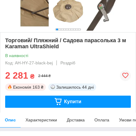
Торговий/ Пляжний / Садова парасолька 3 м
Karaman UltraShield
В наявності
Код: AH-HY-27-black-bej
Роздріб
2 281
₴
2 444 ₴
Економія
163 ₴
Залишилось
44 дні
Купити
Опис
Характеристики
Доставка
Оплата
Умови п