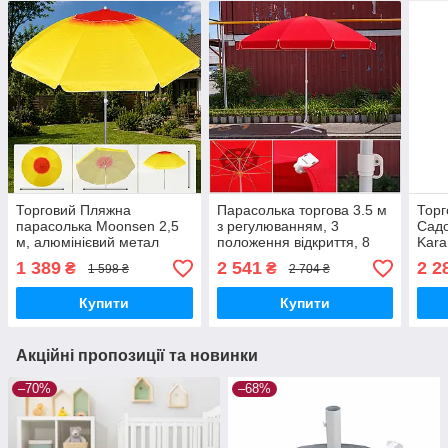
Торговий Пляжна
Парасолька торгова 3.5 м
Торг
парасолька Moonsen 2,5
з регулюванням, 3
Садо
м, алюмінієвий метал
положення відкриття, 8
Kara
посилених спиць
1 389
2 541
2 2
₴
₴
1 598 ₴
2 704 ₴
Купити
Купити
Акційні пропозиції та новинки
–70%
–68%