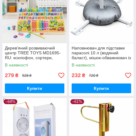
Дерев'яний розвиваючий
Наповнювач для підставки
центр TREE TOYS MD1695-
парасолі 10 л (водяний
RU: ксилофон, сортери,
баласт), мішок-обважнювач із
рибальство, 10 рибок
клапаном
В наявності
В наявності
279
232
₴
₴
928 ₴
720 ₴
Купити
Купити
–64%
–61%