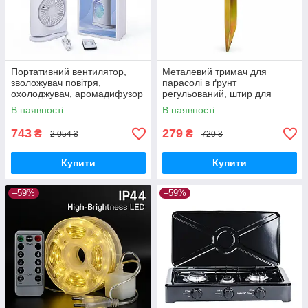
Портативний вентилятор,
Металевий тримач для
зволожувач повітря,
парасолі в ґрунт
охолоджувач, аромадифузор
регульований, штир для
FH-666
садової парасолі з
В наявності
В наявності
фіксатором
743
279
₴
₴
2 054 ₴
720 ₴
Купити
Купити
–59%
–59%