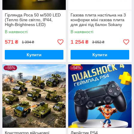
Гірлянда Роса 50 м/500 LED
Газова плита настільна на 3
(Тепло біле світло, IP44,
конфорки міні газова плита
High-Brightness LED)
для дачі під балон Sokany
В наявності
В наявності
571
1 254
₴
₴
1 394 ₴
3 052 ₴
Купити
Купити
–55%
–54%
Конструктор військової
Джойстик PS4