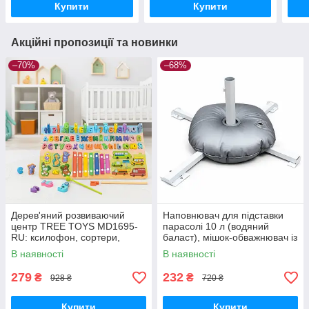
Купити
Купити
Акційні пропозиції та новинки
–70%
–68%
Дерев'яний розвиваючий
Наповнювач для підставки
центр TREE TOYS MD1695-
парасолі 10 л (водяний
RU: ксилофон, сортери,
баласт), мішок-обважнювач із
рибальство, 10 рибок
клапаном
В наявності
В наявності
279
232
₴
₴
928 ₴
720 ₴
Купити
Купити