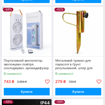
–64%
–61%
Портативний вентилятор,
Металевий тримач для
зволожувач повітря,
парасолі в ґрунт
охолоджувач, аромадифузор
регульований, штир для
FH-666
садової парасолі з
В наявності
В наявності
фіксатором
743
279
₴
₴
2 054 ₴
720 ₴
Купити
Купити
–59%
–59%