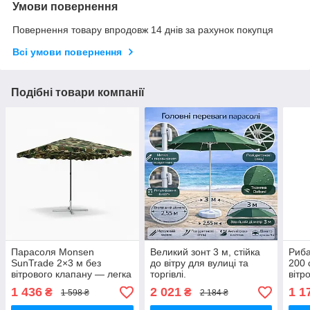
Умови повернення
Повернення товару впродовж 14 днів за рахунок покупця
Всі умови повернення
Подібні товари компанії
Парасоля Monsen
Великий зонт 3 м, стійка
Риба
SunTrade 2×3 м без
до вітру для вулиці та
200 
вітрового клапану — легка
торгівлі.
вітр
та міцна модель для
для 
1 436
2 021
1 1
₴
₴
1 598 ₴
2 184 ₴
бізнесу
відп