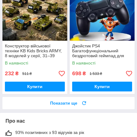
Конструктор військової
Джойстик PS4
техніки KB Kids Bricks ARMY,
Багатофункціональний
8 моделей у серії, 31–39
бездротовий геймпад для
деталей, 6+
Bluetooth-консолі з подвійною
В наявності
В наявності
вібрацією DualShock 4 V3.5
PlayStation 4,
232
698
₴
₴
511 ₴
1 533 ₴
Купити
Купити
Показати ще
Про нас
93% позитивних з 93 відгуків за рік