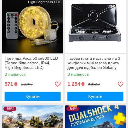
Гірлянда Роса 50 м/500 LED
Газова плита настільна на 3
(Тепло біле світло, IP44,
конфорки міні газова плита
High-Brightness LED)
для дачі під балон Sokany
В наявності
В наявності
571
1 254
₴
₴
1 394 ₴
3 052 ₴
Купити
Купити
–55%
–54%