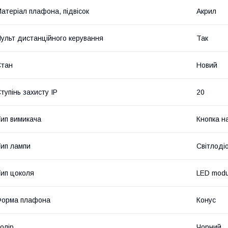
атеріал плафона, підвісок
Акрил
ульт дистанційного керування
Так
Стан
Новий
тупінь захисту IP
20
ип вимикача
Кнопка н
ип лампи
Світлоді
ип цоколя
LED modu
Форма плафона
Конус
олір
Чорний