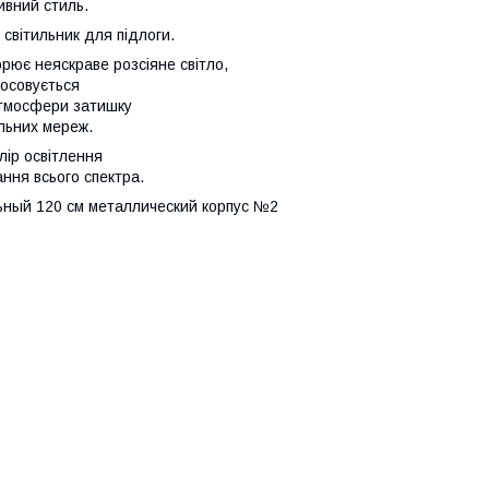
ивний стиль.
світильник для підлоги.
рює неяскраве розсіяне світло,
тосовується
атмосфери затишку
льних мереж.
лір освітлення
ння всього спектра.