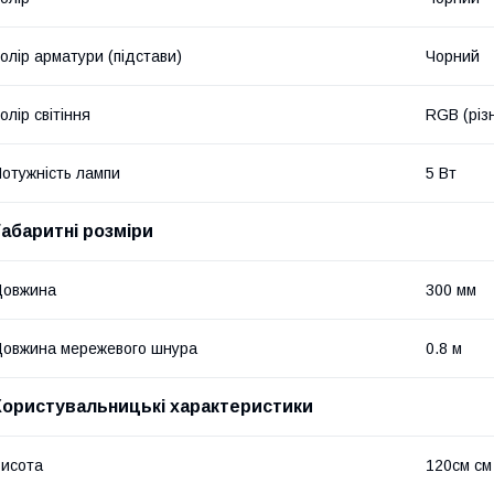
олір арматури (підстави)
Чорний
олір світіння
RGB (різ
отужність лампи
5 Вт
Габаритні розміри
Довжина
300 мм
овжина мережевого шнура
0.8 м
Користувальницькі характеристики
исота
120см см