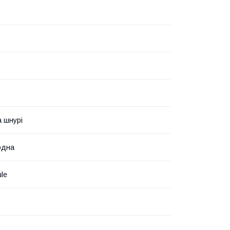
а шнурі
одна
le