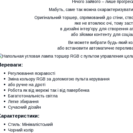
Нічого зайвого – лише прогрес
Мабуть, саме так можна охарактеризувати 
Оригінальний торшер, спрямований до стіни, ство
яке не втомлює очі, тому зас
в дизайні інтер'єру для створення 
або зйомки контенту для соціа
Ви можете вибрати будь-який ко
або встановити автоматичне перелива
Переваги:
Регулювання яскравості
Зміна кольору RGB за допомогою пульта керування
або ручне на дроті
Робота як від мережі так і від павербенка
Багатотональність світла
Легке збирання
Сучасний дізайн
Характеристики:
Стиль: Мінімалістський
Чорний колір