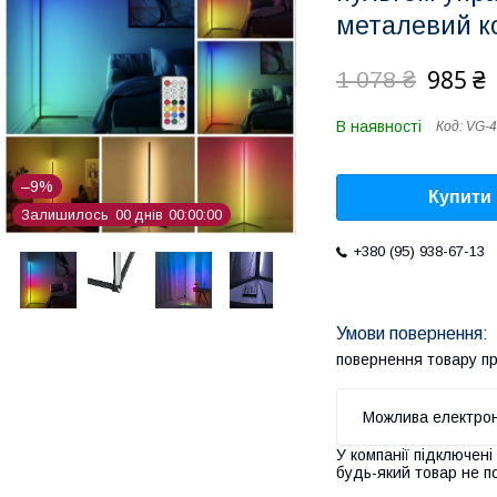
металевий к
985 ₴
1 078 ₴
В наявності
Код:
VG-4
–9%
Купити
Залишилось
0
0
днів
0
0
0
0
0
0
+380 (95) 938-67-13
повернення товару п
У компанії підключені
будь-який товар не п