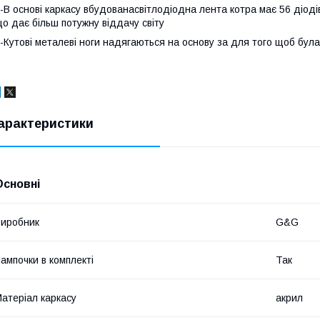
-В основі каркасу вбудованасвітлодіодна лента котра має 56 діоді
о дає більш потужну віддачу світу
-Кутові металеві ноги надягаються на основу за для того щоб була
арактеристики
Основні
иробник
G&G
ампочки в комплекті
Так
атеріал каркасу
акрил