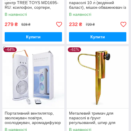
центр TREE TOYS MD1695-
парасолі 10 л (водяний
RU: ксилофон, сортери,
баласт), мішок-обважнювач із
рибальство, 10 рибок
клапаном
В наявності
В наявності
279
232
₴
₴
928 ₴
720 ₴
Купити
Купити
–64%
–61%
Портативний вентилятор,
Металевий тримач для
зволожувач повітря,
парасолі в ґрунт
охолоджувач, аромадифузор
регульований, штир для
FH-666
садової парасолі з
В наявності
В наявності