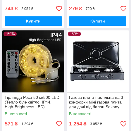
фіксатором
743
279
₴
₴
2 054 ₴
720 ₴
Купити
Купити
–59%
–59%
Гірлянда Роса 50 м/500 LED
Газова плита настільна на 3
(Тепло біле світло, IP44,
конфорки міні газова плита
High-Brightness LED)
для дачі під балон Sokany
В наявності
В наявності
571
1 254
₴
₴
1 394 ₴
3 052 ₴