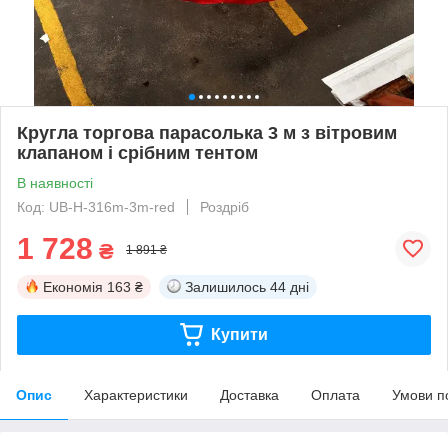
Кругла торгова парасолька 3 м з вітровим
клапаном і срібним тентом
В наявності
Код: UB-H-316m-3m-red
Роздріб
1 728
₴
1 891 ₴
Економія
163 ₴
Залишилось
44 дні
Купити
Опис
Характеристики
Доставка
Оплата
Умови п