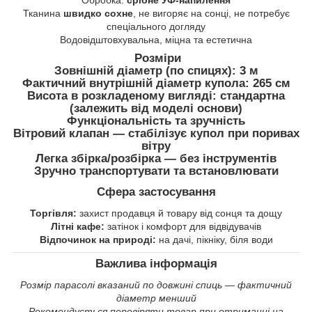
Обробка:
срібне УФ-напилення
Тканина
швидко сохне
, не вигоряє на сонці, не потребує
спеціального догляду
Водовідштовхувальна, міцна та естетична
Розміри
Зовнішній діаметр (по спицях):
3 м
Фактичний внутрішній діаметр купола:
265 см
Висота в розкладеному вигляді:
стандартна
(залежить від моделі основи)
Функціональність та зручність
Вітровий клапан
— стабілізує купол при поривах
вітру
Легка збірка/розбірка — без інструментів
Зручно транспортувати та встановлювати
Сфера застосування
Торгівля:
захист продавця й товару від сонця та дощу
Літні кафе:
затінок і комфорт для відвідувачів
Відпочинок на природі:
на дачі, пікніку, біля води
Важлива інформація
Розмір парасолі вказаний по довжині спиць — фактичний
діаметр менший
Рекомендується перевіряти товар при отриманні на