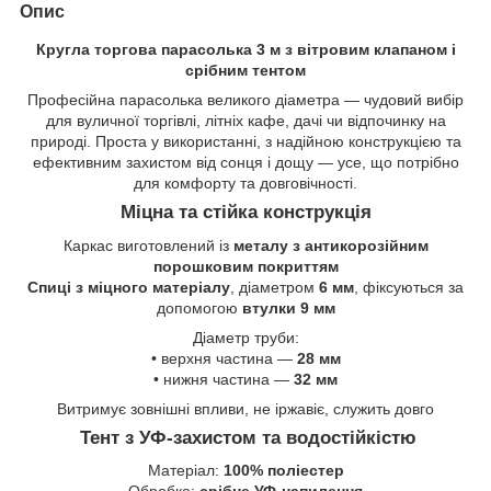
Опис
Кругла торгова парасолька 3 м з вітровим клапаном і
срібним тентом
Професійна парасолька великого діаметра — чудовий вибір
для вуличної торгівлі, літніх кафе, дачі чи відпочинку на
природі. Проста у використанні, з надійною конструкцією та
ефективним захистом від сонця і дощу — усе, що потрібно
для комфорту та довговічності.
Міцна та стійка конструкція
Каркас виготовлений із
металу з антикорозійним
порошковим покриттям
Спиці з міцного матеріалу
, діаметром
6 мм
, фіксуються за
допомогою
втулки 9 мм
Діаметр труби:
• верхня частина —
28 мм
• нижня частина —
32 мм
Витримує зовнішні впливи, не іржавіє, служить довго
Тент з УФ-захистом та водостійкістю
Матеріал:
100% поліестер