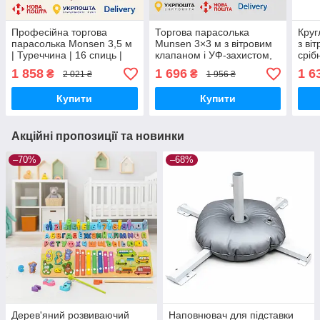
Професійна торгова
Торгова парасолька
Круг
парасолька Monsen 3,5 м
Munsen 3×3 м з вітровим
з ві
| Туреччина | 16 спиць |
клапаном і УФ-захистом,
сріб
Вітровий клапан УФ-
нейлон, Синя
1 858
1 696
1 6
₴
₴
2 021 ₴
1 956 ₴
захист
Купити
Купити
Акційні пропозиції та новинки
–70%
–68%
Дерев'яний розвиваючий
Наповнювач для підставки