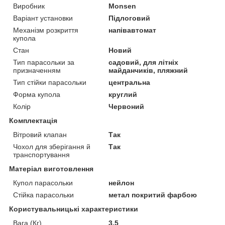
Виробник
Monsen
Варіант установки
Підлоговий
Механізм розкриття
напівавтомат
купола
Стан
Новий
Тип парасольки за
садовий, для літніх
призначенням
майданчиків, пляжний
Тип стійки парасольки
центральна
Форма купола
круглий
Колір
Червоний
Комплектація
Вітровий клапан
Так
Чохол для зберігання й
Так
транспортування
Матеріал виготовлення
Купол парасольки
нейлон
Стійка парасольки
метал покритий фарбою
Користувальницькі характеристики
Вага (Кг)
3.5