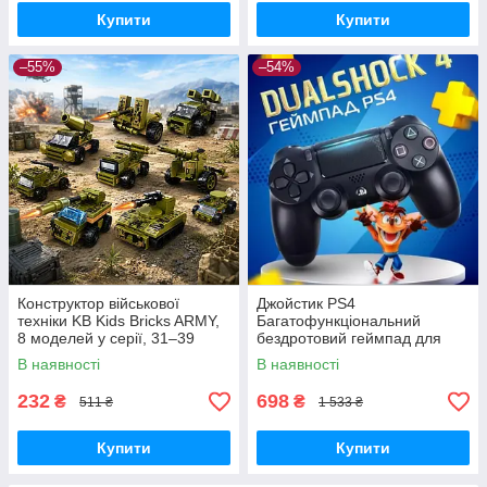
Купити
Купити
–55%
–54%
Конструктор військової
Джойстик PS4
техніки KB Kids Bricks ARMY,
Багатофункціональний
8 моделей у серії, 31–39
бездротовий геймпад для
деталей, 6+
Bluetooth-консолі з подвійною
В наявності
В наявності
вібрацією DualShock 4 V3.5
PlayStation 4,
232
698
₴
₴
511 ₴
1 533 ₴
Купити
Купити