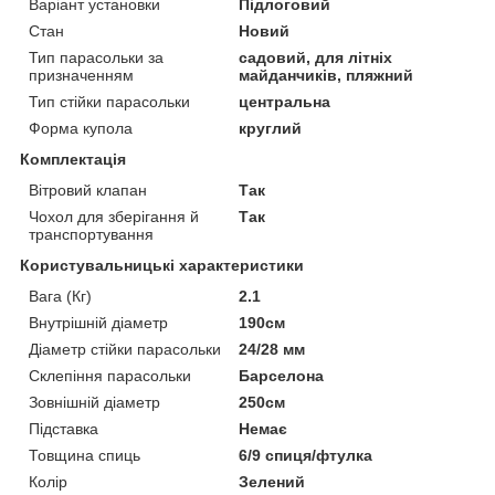
Варіант установки
Підлоговий
Стан
Новий
Тип парасольки за
садовий, для літніх
призначенням
майданчиків, пляжний
Тип стійки парасольки
центральна
Форма купола
круглий
Комплектація
Вітровий клапан
Так
Чохол для зберігання й
Так
транспортування
Користувальницькі характеристики
Вага (Кг)
2.1
Внутрішній діаметр
190см
Діаметр стійки парасольки
24/28 мм
Склепіння парасольки
Барселона
Зовнішній діаметр
250см
Підставка
Немає
Товщина спиць
6/9 спиця/фтулка
Колір
Зелений