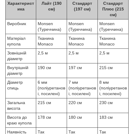
Характерист
Лайт (190
Стандарт
Стандарт
ика
см)
(197 см)
Плюс (215
см)
Виробник
Monsen
Monsen
Monsen
(Туреччина)
(Туреччина)
(Туреччина)
Матеріал
Тканина
Тканина
Тканина
купола
Monaco
Monaco
Monaco
Зовнішній
2,5 м
2,5 м
2,5 м
діаметр
Внутрішній
190 см
197 см
215 см
діаметр
Діаметр
6 мм
7 мм
8 мм
спиць
(поліуретанов
(поліуретанов
(поліуретанов
і, посилені)
і, посилені)
і, посилені)
Загальна
215 см
220 см
230 см
висота
Висота до
178 см
180 см
183 см
краю купола
Наявність
Так
Так
Так