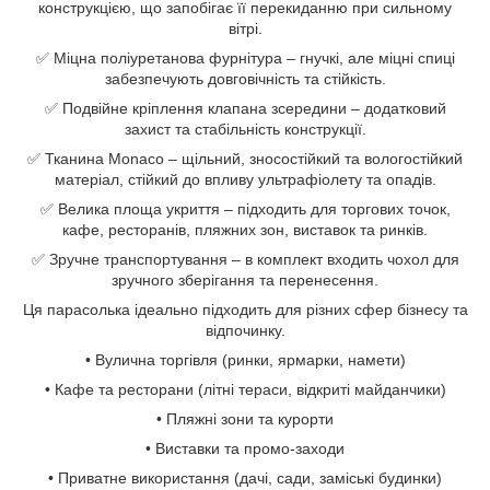
конструкцією, що запобігає її перекиданню при сильному
вітрі.
✅ Міцна поліуретанова фурнітура – гнучкі, але міцні спиці
забезпечують довговічність та стійкість.
✅ Подвійне кріплення клапана зсередини – додатковий
захист та стабільність конструкції.
✅ Тканина Monaco – щільний, зносостійкий та вологостійкий
матеріал, стійкий до впливу ультрафіолету та опадів.
✅ Велика площа укриття – підходить для торгових точок,
кафе, ресторанів, пляжних зон, виставок та ринків.
✅ Зручне транспортування – в комплект входить чохол для
зручного зберігання та перенесення.
Ця парасолька ідеально підходить для різних сфер бізнесу та
відпочинку.
• Вулична торгівля (ринки, ярмарки, намети)
• Кафе та ресторани (літні тераси, відкриті майданчики)
• Пляжні зони та курорти
• Виставки та промо-заходи
• Приватне використання (дачі, сади, заміські будинки)