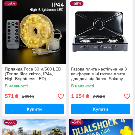
–59%
–59%
Гірлянда Роса 50 м/500 LED
Газова плита настільна на 3
(Тепло біле світло, IP44,
конфорки міні газова плита
High-Brightness LED)
для дачі під балон Sokany
В наявності
В наявності
571
1 254
₴
₴
1 394 ₴
3 052 ₴
Купити
Купити
–55%
–54%