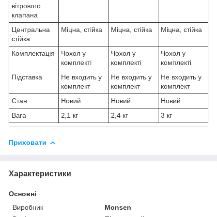
вітрового
клапана
Центральна
Міцна, стійка
Міцна, стійка
Міцна, стійка
стійка
Комплектація
Чохол у
Чохол у
Чохол у
комплекті
комплекті
комплекті
Підставка
Не входить у
Не входить у
Не входить у
комплект
комплект
комплект
Стан
Новий
Новий
Новий
Вага
2,1 кг
2,4 кг
3 кг
Приховати
Характеристики
Основні
Виробник
Monsen