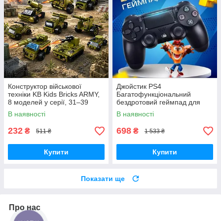
Конструктор військової
Джойстик PS4
техніки KB Kids Bricks ARMY,
Багатофункціональний
8 моделей у серії, 31–39
бездротовий геймпад для
деталей, 6+
Bluetooth-консолі з подвійною
В наявності
В наявності
вібрацією DualShock 4 V3.5
PlayStation 4,
232
698
₴
₴
511 ₴
1 533 ₴
Купити
Купити
Показати ще
Про нас