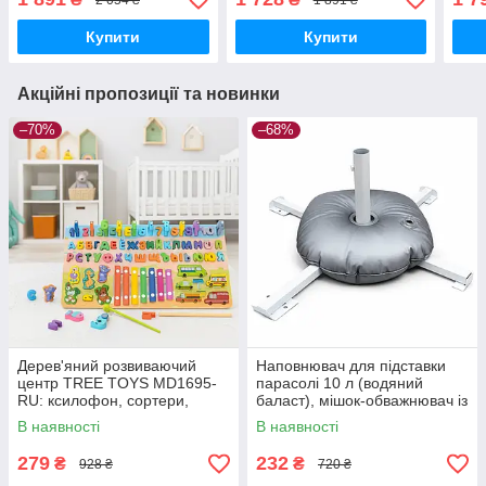
у комплекті
у комплекті | Туреччина
у ко
Купити
Купити
Акційні пропозиції та новинки
–70%
–68%
Дерев'яний розвиваючий
Наповнювач для підставки
центр TREE TOYS MD1695-
парасолі 10 л (водяний
RU: ксилофон, сортери,
баласт), мішок-обважнювач із
рибальство, 10 рибок
клапаном
В наявності
В наявності
279
232
₴
₴
928 ₴
720 ₴