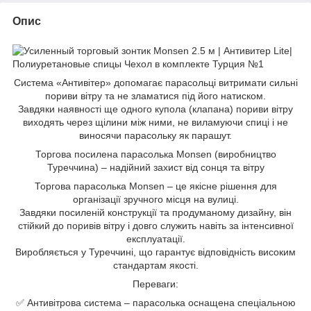
Опис
Система «Антивітер» допомагає парасольці витримати сильні
пориви вітру та не зламатися під його натиском.
Завдяки наявності ще одного купола (клапана) пориви вітру
виходять через щілини між ними, не виламуючи спиці і не
виносячи парасольку як парашут.
Торгова посилена парасолька Monsen (виробництво
Туреччина) – надійний захист від сонця та вітру
Торгова парасолька Monsen – це якісне рішення для
організації зручного місця на вулиці.
Завдяки посиленій конструкції та продуманому дизайну, він
стійкий до поривів вітру і довго служить навіть за інтенсивної
експлуатації.
Виробляється у Туреччині, що гарантує відповідність високим
стандартам якості.
Переваги:
✅ Антивітрова система – парасолька оснащена спеціальною