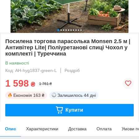
Посилена торгова парасолька Monsen 2.5 м |
Антивітер Lite| Поліуретанові спиці Чохол у
комплекті | Туреччина
В наявності
Код: AH-hyg1837-green-L
Роздріб
1 598
₴
1 761 ₴
Економія
163 ₴
Залишилось
44 дні
Купити
Опис
Характеристики
Доставка
Оплата
Умови п