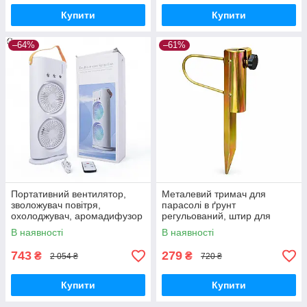
Купити
Купити
–64%
–61%
Портативний вентилятор,
Металевий тримач для
зволожувач повітря,
парасолі в ґрунт
охолоджувач, аромадифузор
регульований, штир для
FH-666
садової парасолі з
В наявності
В наявності
фіксатором
743
279
₴
₴
2 054 ₴
720 ₴
Купити
Купити