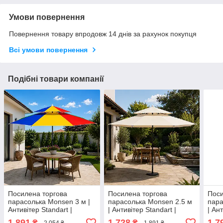
Умови повернення
Повернення товару впродовж 14 днів за рахунок покупця
Всі умови повернення
Подібні товари компанії
Посилена торгова
Посилена торгова
Поси
парасолька Monsen 3 м |
парасолька Monsen 2.5 м
пара
Антивітер Standart |
| Антивітер Standart |
| Ан
Поліуретанові спиці Чохол
Поліуретанові спиці Чохол
Полі
1 891
1 728
1 7
₴
₴
2 054 ₴
1 891 ₴