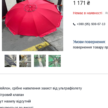
1 171 ₴
Немає в наявності
К
+380 (95) 938-67-13
повернення товару п
ейлон, срібне напилення захист від ультрафіолету
ітровий клапан
ут нахилу відсутній
егулюється по висоті