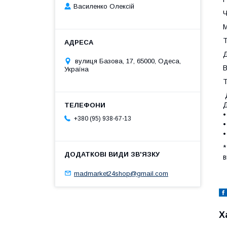
Василенко Олексій
Ч
М
Т
Д
вулиця Базова, 17, 65000, Одеса,
В
Україна
Т
Д
Д
•
+380 (95) 938-67-13
•
•
*
в
madmarket24shop@gmail.com
Х