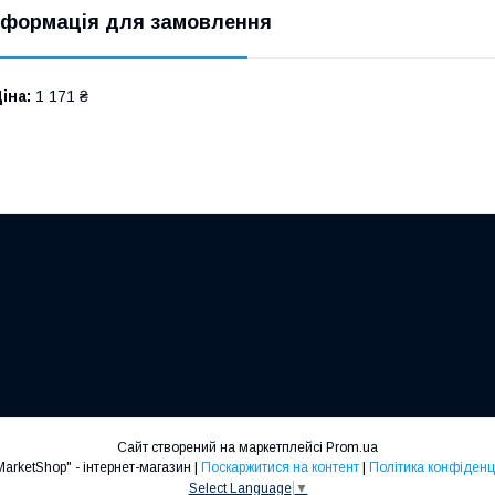
нформація для замовлення
іна:
1 171 ₴
Сайт створений на маркетплейсі
Prom.ua
"Mad-MarketShop" - інтернет-магазин |
Поскаржитися на контент
|
Політика конфіденц
Select Language
▼