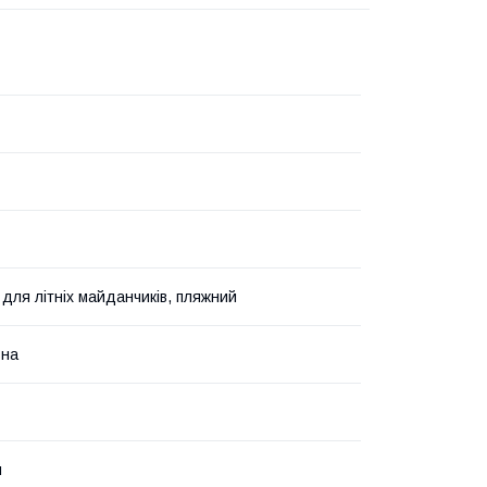
 для літніх майданчиків, пляжний
ьна
й