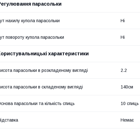
Регулювання парасольки
ут нахилу купола парасольки
Ні
ут повороту купола парасольки
Ні
Користувальницькі характеристики
исота парасольки в розкладеному вигляді
2.2
исота парасольки в складеному вигляді
140см
снова парасольки та кількість спиць
10 спиць
ідставка
Немає