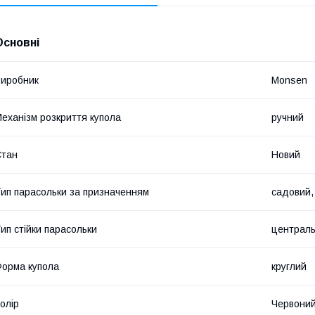
Основні
иробник
Monsen
еханізм розкриття купола
ручний
Стан
Новий
ип парасольки за призначенням
садовий,
ип стійки парасольки
централ
орма купола
круглий
олір
Червони