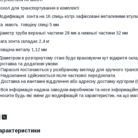
охол для транспортування в комплекті
одифікація зонта на 16 спиць котрі зафіксовані металевими втулк
а мають товщіну спиці 5 мм
іаметр труби верхньої частини 28 мм а нижньої частини 32 мм
ага зонта складає 2,4 кг
овщіна металу 1,12 мм
іаметром в розгорнутому стані буде враховуючи кут відкритя скл
оставка та додаткові умови:
 Парасолі постачаються у розібраному вигляді для зручного транс
 Надсилання здійснюється після часткової передоплати.
 Доставка на вантажні відділення або адресну доставку кур'єром (Н
 Вся інформація надана заводом-виробником та несе інформаційн
носити будь-які зміни до модифікацій та характеристик, на що ма
арактеристики