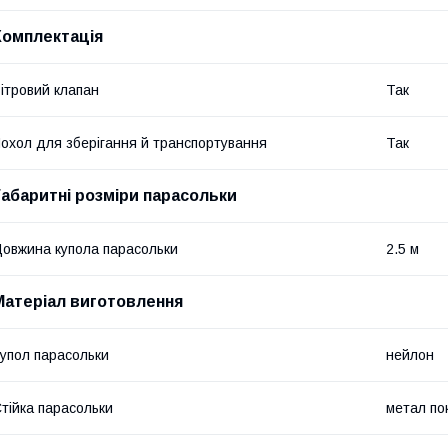
Комплектація
ітровий клапан
Так
охол для зберігання й транспортування
Так
Габаритні розміри парасольки
овжина купола парасольки
2.5 м
Матеріал виготовлення
упол парасольки
нейлон
тійка парасольки
метал п