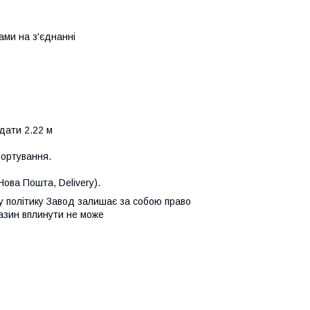
ами на з'єднанні
адати 2.22 м
портування.
ова Пошта, Delivery).
у політику Завод залишає за собою право
газин вплинути не може