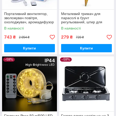
Портативний вентилятор,
Металевий тримач для
зволожувач повітря,
парасолі в ґрунт
охолоджувач, аромадифузор
регульований, штир для
FH-666
садової парасолі з
В наявності
В наявності
фіксатором
743
279
₴
₴
2 054 ₴
720 ₴
Купити
Купити
–59%
–59%
Гірлянда Роса 50 м/500 LED
Газова плита настільна на 3