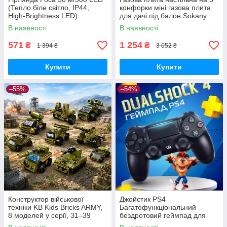
(Тепло біле світло, IP44,
конфорки міні газова плита
High-Brightness LED)
для дачі під балон Sokany
В наявності
В наявності
571
1 254
₴
₴
1 394 ₴
3 052 ₴
Купити
Купити
–55%
–54%
Конструктор військової
Джойстик PS4
техніки KB Kids Bricks ARMY,
Багатофункціональний
8 моделей у серії, 31–39
бездротовий геймпад для
деталей, 6+
Bluetooth-консолі з подвійною