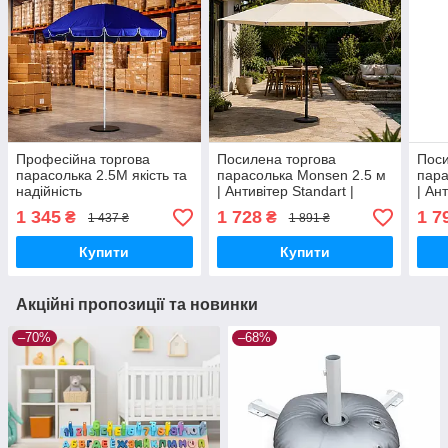
Професійна торгова
Посилена торгова
Поси
парасолька 2.5M якість та
парасолька Monsen 2.5 м
пара
надійність
| Антивітер Standart |
| Ан
Поліуретанові спиці Чохол
Полі
1 345
1 728
1 7
₴
₴
1 437 ₴
1 891 ₴
у комплекті | Туреччина
у ко
Купити
Купити
Акційні пропозиції та новинки
–70%
–68%