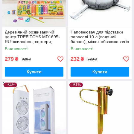
Дерев'яний розвиваючий
Наповнювач для підставки
центр TREE TOYS MD1695-
парасолі 10 л (водяний
RU: ксилофон, сортери,
баласт), мішок-обважнювач із
рибальство, 10 рибок
клапаном
В наявності
В наявності
279
232
₴
₴
928 ₴
720 ₴
Купити
Купити
–64%
–61%