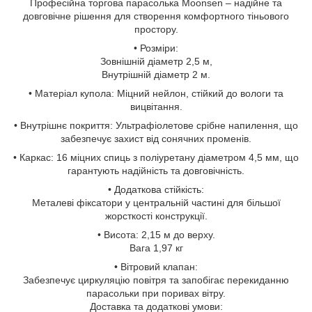
Професійна торгова парасолька Moonsen – надійне та
довговічне рішення для створення комфортного тіньового
простору.
• Розміри:
Зовнішній діаметр 2,5 м,
Внутрішній діаметр 2 м.
• Матеріал купола: Міцний нейлон, стійкий до вологи та
вицвітання.
• Внутрішнє покриття: Ультрафіолетове срібне напилення, що
забезпечує захист від сонячних променів.
• Каркас: 16 міцних спиць з поліуретану діаметром 4,5 мм, що
гарантують надійність та довговічність.
• Додаткова стійкість:
Металеві фіксатори у центральній частині для більшої
жорсткості конструкції.
• Висота: 2,15 м до верху.
Вага 1,97 кг
• Вітровий клапан:
Забезпечує циркуляцію повітря та запобігає перекиданню
парасольки при поривах вітру.
Доставка та додаткові умови: