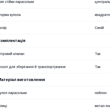
ип стійки парасольки
централ
орма купола
квадрат
олір
Синій
Комплектація
ітровий клапан
Так
охол для зберігання й транспортування
Так
Матеріал виготовлення
упол парасольки
нейлон
пиці
метал п