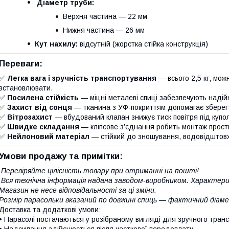
Діаметр труби:
Верхня частина — 22 мм
Нижня частина — 26 мм
Кут нахилу:
відсутній (жорстка стійка конструкція)
Переваги:
✅
Легка вага і зручність транспортування
— всього 2,5 кг, мож
встановлювати.
✅
Посилена стійкість
— міцні металеві спиці забезпечують надійні
✅
Захист від сонця
— тканина з УФ-покриттям допомагає зберегт
✅
Вітрозахист
— вбудований клапан знижує тиск повітря під купол
✅
Швидке складання
— кліпсове з’єднання робить монтаж простим
✅
Нейлоновий матеріал
— стійкий до зношування, водовідштовх
Умови продажу та примітки:
Перевіряйте цілісність товару при отриманні на пошті!
Вся технічна інформація надана заводом-виробником. Характер
Магазин не несе відповідальності за ці зміни.
Розмір парасольки вказаний по довжині спиць — фактичний діаме
Доставка та додаткові умови:
• Парасолі постачаються у розібраному вигляді для зручного тран
• Надсилання здійснюється після часткової передоплати.