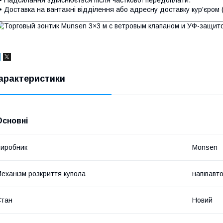
• Доставка на вантажні відділення або адресну доставку кур'єром (
арактеристики
Основні
иробник
Monsen
еханізм розкриття купола
напівавт
Стан
Новий