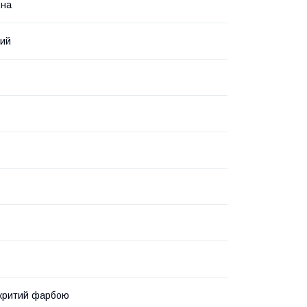
ьна
ний
окритий фарбою