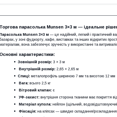
Торгова парасолька Munsen 3×3 м — ідеальне рішен
Парасолька Munsen 3×3 м
— це надійний, легкий і практичний ва
базарах, у зоні фудкорту, кафе, виставках та інших відкритих прос
матеріалам, вона забезпечує зручність у використанні та витривалі
Основні характеристики:
Зовнішній розмір:
3 × 3 м
Внутрішній розмір:
2,65 × 2,65 м
Спиці:
металопрофіль шириною 7 мм та висотою 12 мм
Вага:
всього 2,5 кг
Вітровий клапан:
є
УФ-захист:
внутрішня сторона тканини має покриття ві
Матеріал купола:
нейлон (щільний, водовідштовхуючий
Фіксація:
на кліпсах — швидке складання/розкладання