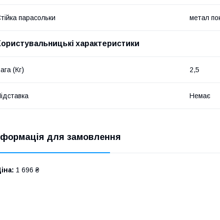
тійка парасольки
метал п
Користувальницькі характеристики
ага (Кг)
2,5
ідставка
Немає
нформація для замовлення
іна:
1 696 ₴