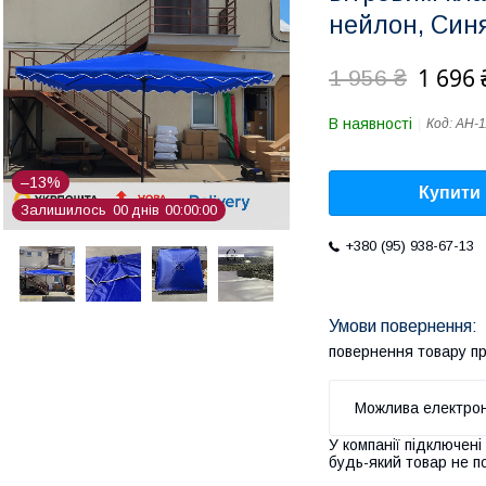
нейлон, Син
1 696 
1 956 ₴
В наявності
Код:
AH-1
–13%
Купити
Залишилось
0
0
днів
0
0
0
0
0
0
+380 (95) 938-67-13
повернення товару п
У компанії підключені
будь-який товар не п