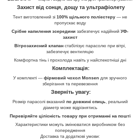
Захист від сонця, дощу та ультрафіолету
Тент виготовлений зі
100% щільного поліестеру
— не
пропускає воду
Срібне напилення зсередини
забезпечує надійний
УФ-
захист
Вітрозахисний клапан
стабілізує парасолю при вітрі,
забезпечує вентиляцію
Комфортна тінь і прохолода навіть у найспекотніші дні
Комплектація:
У комплекті —
фірмовий чохол Monsen
для зручного
зберігання та перевезення
Зверніть увагу:
Розмір парасолі вказаний
по довжині спиць
, реальний
діаметр може відрізнятись
Перевіряйте цілісність товару при отриманні на пошті
Характеристики можуть змінюватися виробником без
попередження
Доставка та додаткові умови: