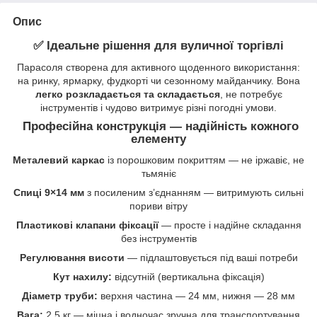
Опис
✅
Ідеальне рішення для вуличної торгівлі
Парасоля створена для активного щоденного використання:
на ринку, ярмарку, фудкорті чи сезонному майданчику. Вона
легко розкладається та складається
, не потребує
інструментів і чудово витримує різні погодні умови.
Професійна конструкція — надійність кожного
елементу
Металевий каркас
із порошковим покриттям — не іржавіє, не
тьмяніє
Спиці 9×14 мм
з посиленим з’єднанням — витримують сильні
пориви вітру
Пластикові клапани фіксації
— просте і надійне складання
без інструментів
Регулювання висоти
— підлаштовується під ваші потреби
Кут нахилу:
відсутній (вертикальна фіксація)
Діаметр труби:
верхня частина — 24 мм, нижня — 28 мм
Вага:
2.5 кг — міцна і водночас зручна для транспортування