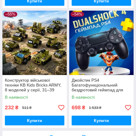
Купити
Купити
–55%
–54%
Конструктор військової
Джойстик PS4
техніки KB Kids Bricks ARMY,
Багатофункціональний
8 моделей у серії, 31–39
бездротовий геймпад для
деталей, 6+
Bluetooth-консолі з подвійною
В наявності
В наявності
вібрацією DualShock 4 V3.5
PlayStation 4,
232
698
₴
₴
511 ₴
1 533 ₴
Купити
Купити