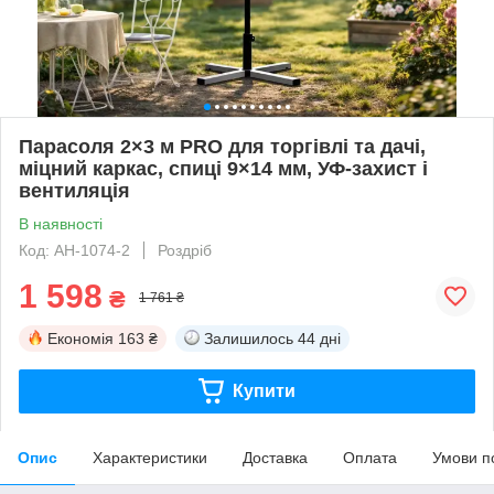
Парасоля 2×3 м PRO для торгівлі та дачі,
міцний каркас, спиці 9×14 мм, УФ-захист і
вентиляція
В наявності
Код: AH-1074-2
Роздріб
1 598
₴
1 761 ₴
Економія
163 ₴
Залишилось
44 дні
Купити
Опис
Характеристики
Доставка
Оплата
Умови п