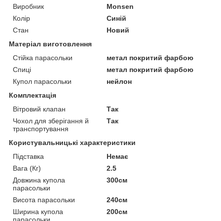
Виробник
Monsen
Колір
Синій
Стан
Новий
Матеріал виготовлення
Стійка парасольки
метал покритий фарбою
Спиці
метал покритий фарбою
Купол парасольки
нейлон
Комплектація
Вітровий клапан
Так
Чохол для зберігання й
Так
транспортування
Користувальницькі характеристики
Підставка
Немає
Вага (Кг)
2.5
Довжина купола
300см
парасольки
Висота парасольки
240см
Ширина купола
200см
парасольки