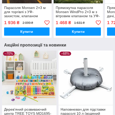
Парасоля Monsen 2×3 м
Прямокутна парасоля
Прям
для торгівлі з УФ-
Monsen WindPro 2×3 м з
Mons
захистом, клапаном
вітровим клапаном та УФ-
дачі
захистом
мм, 
1 936
1 468
1 7
₴
₴
2 099 ₴
1 631 ₴
Купити
Купити
Акційні пропозиції та новинки
–70%
–68%
Дерев'яний розвиваючий
Наповнювач для підставки
центр TREE TOYS MD1695-
парасолі 10 л (водяний