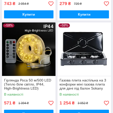
743
279
₴
₴
2 054 ₴
720 ₴
Купити
Купити
–59%
–59%
Гірлянда Роса 50 м/500 LED
Газова плита настільна на 3
(Тепло біле світло, IP44,
конфорки міні газова плита
High-Brightness LED)
для дачі під балон Sokany
В наявності
В наявності
571
1 254
₴
₴
1 394 ₴
3 052 ₴