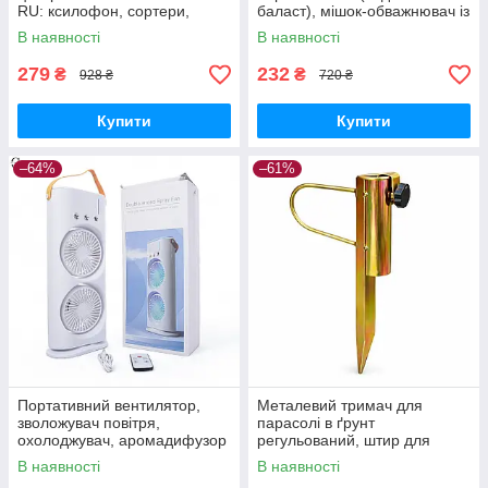
RU: ксилофон, сортери,
баласт), мішок-обважнювач із
рибальство, 10 рибок
клапаном
В наявності
В наявності
279
232
₴
₴
928 ₴
720 ₴
Купити
Купити
–64%
–61%
Портативний вентилятор,
Металевий тримач для
зволожувач повітря,
парасолі в ґрунт
охолоджувач, аромадифузор
регульований, штир для
FH-666
садової парасолі з
В наявності
В наявності
фіксатором