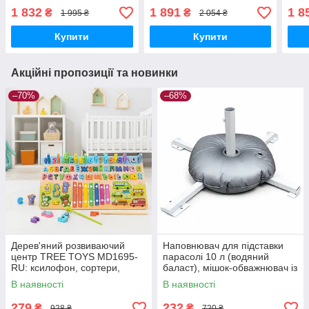
срібним напиленням, УФ-
Поліуретанові спиці Чохол
мета
1 832
1 891
1 8
₴
₴
1 995 ₴
2 054 ₴
захист
у комплекті
Син
Купити
Купити
Акційні пропозиції та новинки
–70%
–68%
Дерев'яний розвиваючий
Наповнювач для підставки
центр TREE TOYS MD1695-
парасолі 10 л (водяний
RU: ксилофон, сортери,
баласт), мішок-обважнювач із
рибальство, 10 рибок
клапаном
В наявності
В наявності
279
232
₴
₴
928 ₴
720 ₴