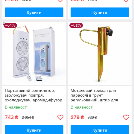
Купити
Купити
–64%
–61%
Портативний вентилятор,
Металевий тримач для
зволожувач повітря,
парасолі в ґрунт
охолоджувач, аромадифузор
регульований, штир для
FH-666
садової парасолі з
В наявності
В наявності
фіксатором
743
279
₴
₴
2 054 ₴
720 ₴
Купити
Купити