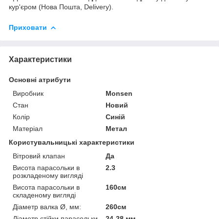
кур'єром (Нова Пошта, Delivery).
Приховати
Характеристики
Основні атрибути
Виробник
Monsen
Стан
Новий
Колір
Синій
Матеріал
Метал
Користувальницькі характеристики
Вітровий клапан
Да
Висота парасольки в
2.3
розкладеному вигляді
Висота парасольки в
160см
складеному вигляді
Діаметр валка Ø, мм:
260см
Діаметр стійки парасольки
24-28 мм