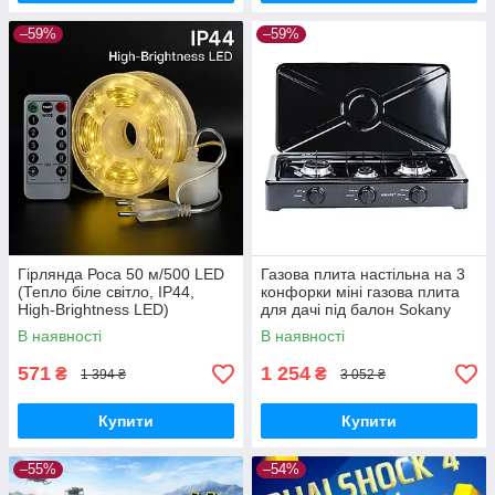
–59%
–59%
Гірлянда Роса 50 м/500 LED
Газова плита настільна на 3
(Тепло біле світло, IP44,
конфорки міні газова плита
High-Brightness LED)
для дачі під балон Sokany
В наявності
В наявності
571
1 254
₴
₴
1 394 ₴
3 052 ₴
Купити
Купити
–55%
–54%