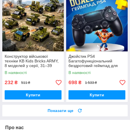
Конструктор військової
Джойстик PS4
техніки KB Kids Bricks ARMY,
Багатофункціональний
8 моделей у серії, 31–39
бездротовий геймпад для
деталей, 6+
Bluetooth-консолі з подвійною
В наявності
В наявності
вібрацією DualShock 4 V3.5
PlayStation 4,
232
698
₴
₴
511 ₴
1 533 ₴
Купити
Купити
Показати ще
Про нас