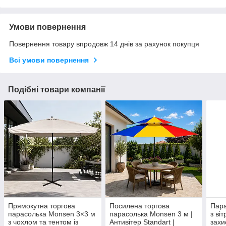
Умови повернення
Повернення товару впродовж 14 днів за рахунок покупця
Всі умови повернення
Подібні товари компанії
Прямокутна торгова
Посилена торгова
Пара
парасолька Monsen 3×3 м
парасолька Monsen 3 м |
з ві
з чохлом та тентом із
Антивітер Standart |
захи