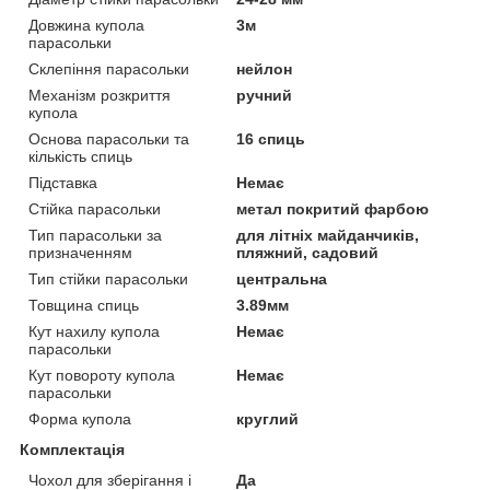
Довжина купола
3м
парасольки
Склепіння парасольки
нейлон
Механізм розкриття
ручний
купола
Основа парасольки та
16 спиць
кількість спиць
Підставка
Немає
Стійка парасольки
метал покритий фарбою
Тип парасольки за
для літніх майданчиків,
призначенням
пляжний, садовий
Тип стійки парасольки
центральна
Товщина спиць
3.89мм
Кут нахилу купола
Немає
парасольки
Кут повороту купола
Немає
парасольки
Форма купола
круглий
Комплектація
Чохол для зберігання і
Да