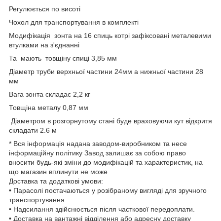
Регулюється по висоті
Чохол для транспортування в комплекті
Модифікація зонта на 16 спиць котрі зафіксовані металевими
втулками на з'єднанні
Та мають товщіну спиці 3,85 мм
Діаметр труби верхньої частини 24мм а нижньої частини 28
мм
Вага зонта складає 2,2 кг
Товщіна металу 0,87 мм
Діаметром в розгорнутому стані буде враховуючи кут відкритя
складати 2.6 м
* Вся інформація надана заводом-виробником та несе
інформаційну політику Завод залишає за собою право
вносити будь-які зміни до модифікацій та характеристик, на
що магазин вплинути не може
Доставка та додаткові умови:
• Парасолі постачаються у розібраному вигляді для зручного
транспортування.
• Надсилання здійснюється після часткової передоплати.
• Доставка на вантажні відділення або адресну доставку