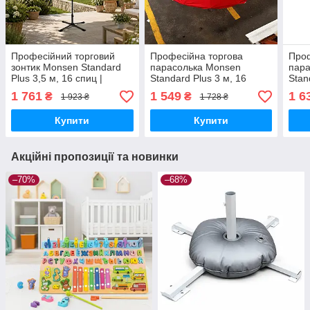
Професійний торговий
Професійна торгова
Проф
зонтик Monsen Standard
парасолька Monsen
пар
Plus 3,5 м, 16 спиц |
Standard Plus 3 м, 16
Stan
Виробництво Туреччина |
спиць | Виробництво
спиц
1 761
1 549
1 6
₴
₴
1 923 ₴
1 728 ₴
Посилений каркас,
Туреччина | Посилений
Туре
вітростійкий,
каркас, вітростійкий,
карк
Купити
Купити
Акційні пропозиції та новинки
–70%
–68%