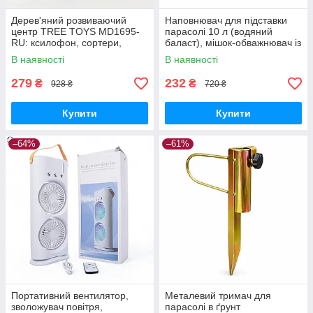
Дерев'яний розвиваючий
Наповнювач для підставки
центр TREE TOYS MD1695-
парасолі 10 л (водяний
RU: ксилофон, сортери,
баласт), мішок-обважнювач із
рибальство, 10 рибок
клапаном
В наявності
В наявності
279
232
₴
₴
928 ₴
720 ₴
Купити
Купити
–64%
–61%
Портативний вентилятор,
Металевий тримач для
зволожувач повітря,
парасолі в ґрунт