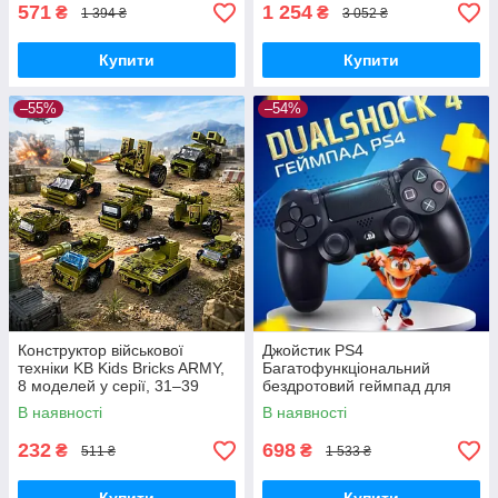
571
1 254
₴
₴
1 394 ₴
3 052 ₴
Купити
Купити
–55%
–54%
Конструктор військової
Джойстик PS4
техніки KB Kids Bricks ARMY,
Багатофункціональний
8 моделей у серії, 31–39
бездротовий геймпад для
деталей, 6+
Bluetooth-консолі з подвійною
В наявності
В наявності
вібрацією DualShock 4 V3.5
PlayStation 4,
232
698
₴
₴
511 ₴
1 533 ₴