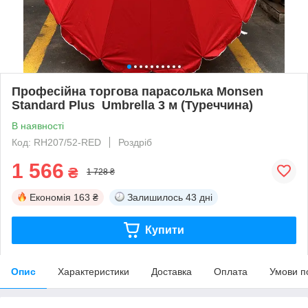
Професійна торгова парасолька Monsen
Standard Plus Umbrella 3 м (Туреччина)
В наявності
Код: RH207/52-RED
Роздріб
1 566
₴
1 728 ₴
Економія
163 ₴
Залишилось
43 дні
Купити
Опис
Характеристики
Доставка
Оплата
Умови п