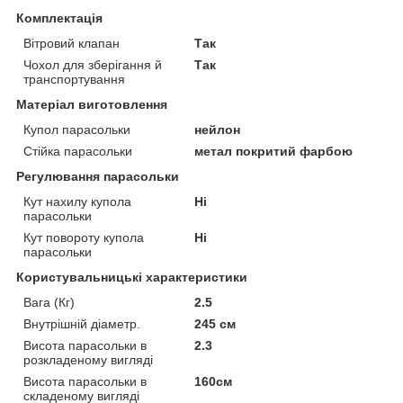
Комплектація
Вітровий клапан
Так
Чохол для зберігання й
Так
транспортування
Матеріал виготовлення
Купол парасольки
нейлон
Стійка парасольки
метал покритий фарбою
Регулювання парасольки
Кут нахилу купола
Ні
парасольки
Кут повороту купола
Ні
парасольки
Користувальницькі характеристики
Вага (Кг)
2.5
Внутрішній діаметр.
245 см
Висота парасольки в
2.3
розкладеному вигляді
Висота парасольки в
160см
складеному вигляді