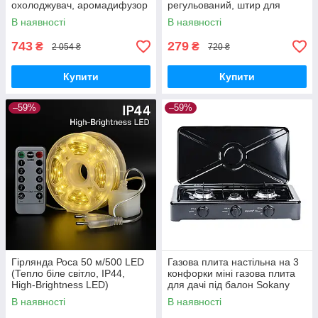
охолоджувач, аромадифузор
регульований, штир для
FH-666
садової парасолі з
В наявності
В наявності
фіксатором
743
279
₴
₴
2 054 ₴
720 ₴
Купити
Купити
–59%
–59%
Гірлянда Роса 50 м/500 LED
Газова плита настільна на 3
(Тепло біле світло, IP44,
конфорки міні газова плита
High-Brightness LED)
для дачі під балон Sokany
В наявності
В наявності