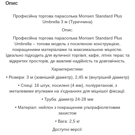
Опис
Професійна торгова парасолька Monsen Standard Plus
Umbrella 3 м (Туреччина)
Опис:
Професійна торгова парасолька Monsen Standard Plus
Umbrella – топова модель з посиленою конструкцією,
покращеними матеріалами та максимальною міцністю.
Ідеально підходить для вуличної торгівлі, кафе, літніх терас та
відкритих просторів, де важливі надійність та довговічність.
Характеристики:
• Розміри: 3 м (зовнішній діаметр), 2,45 м (внутрішній діаметр)
• Спиці: 16 штук, посилені (4 мм), поліуретанові, з
металевими втулками на з'єднаннях для міцнішої фіксації.
• Труба: діаметр 24-28 мм
• Матеріал: нейлон з покращеним ультрафіолетовим
захистом
• Вага: 2,5 кг
Доступні версії: