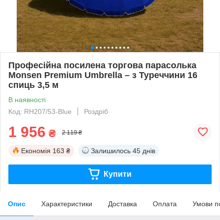
Професійна посилена торгова парасолька
Monsen Premium Umbrella – з Туреччини 16
спиць 3,5 м
В наявності
Код: RH207/53-Blue
Роздріб
1 956
₴
2 119 ₴
Економія
163 ₴
Залишилось
45 днів
Купити
Опис
Характеристики
Доставка
Оплата
Умови п