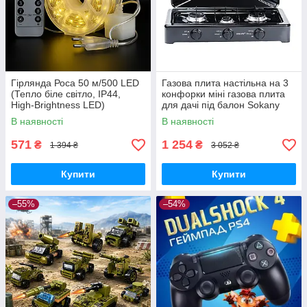
Гірлянда Роса 50 м/500 LED
Газова плита настільна на 3
(Тепло біле світло, IP44,
конфорки міні газова плита
High-Brightness LED)
для дачі під балон Sokany
В наявності
В наявності
571
1 254
₴
₴
1 394 ₴
3 052 ₴
Купити
Купити
–55%
–54%