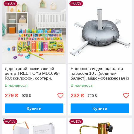
–70%
–68%
Дерев'яний розвиваючий
Наповнювач для підставки
центр TREE TOYS MD1695-
парасолі 10 л (водяний
RU: ксилофон, сортери,
баласт), мішок-обважнювач із
рибальство, 10 рибок
клапаном
В наявності
В наявності
279
232
₴
₴
928 ₴
720 ₴
Купити
Купити
–64%
–61%