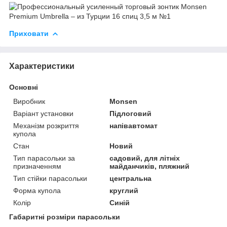
Приховати
Характеристики
Основні
Виробник
Monsen
Варіант установки
Підлоговий
Механізм розкриття
напівавтомат
купола
Стан
Новий
Тип парасольки за
садовий, для літніх
призначенням
майданчиків, пляжний
Тип стійки парасольки
центральна
Форма купола
круглий
Колір
Синій
Габаритні розміри парасольки