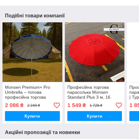
Подібні товари компанії
Monsen Premium+ Pro
Професійна торгова
Проф
Umbrella – топова
парасолька Monsen
пара
професійна торгова
Standard Plus 3 м, 16
| Ту
парасолька з Туреччини
спиць | Виробництво
Вітр
2 086
1 549
1 8
₴
₴
2 249 ₴
1 728 ₴
16 спиць 3,5 м
Туреччина | Посилений
захи
каркас, вітростійкий,
Купити
Купити
Акційні пропозиції та новинки