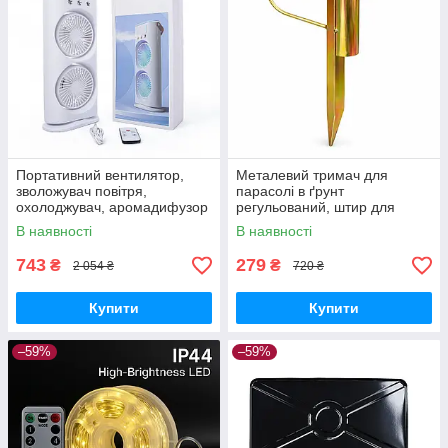
Портативний вентилятор,
Металевий тримач для
зволожувач повітря,
парасолі в ґрунт
охолоджувач, аромадифузор
регульований, штир для
FH-666
садової парасолі з
В наявності
В наявності
фіксатором
743
279
₴
₴
2 054 ₴
720 ₴
Купити
Купити
–59%
–59%