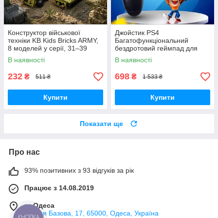
Конструктор військової
Джойстик PS4
техніки KB Kids Bricks ARMY,
Багатофункціональний
8 моделей у серії, 31–39
бездротовий геймпад для
деталей, 6+
Bluetooth-консолі з подвійною
В наявності
В наявності
вібрацією DualShock 4 V3.5
PlayStation 4,
232
698
₴
₴
511 ₴
1 533 ₴
Купити
Купити
Показати ще
Про нас
93% позитивних з 93 відгуків за рік
Працює з 14.08.2019
м. Одеса
вулиця Базова, 17, 65000, Одеса, Україна
КНОПКА