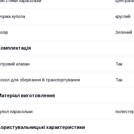
ип стійки парасольки
централ
орма купола
круглий
олір
Зелений
Комплектація
ітровий клапан
Так
охол для зберігання й транспортування
Так
Матеріал виготовлення
упол парасольки
поліесте
Користувальницькі характеристики