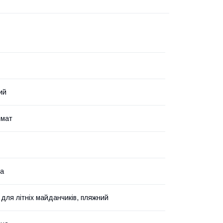
ий
омат
на
 для літніх майданчиків, пляжний