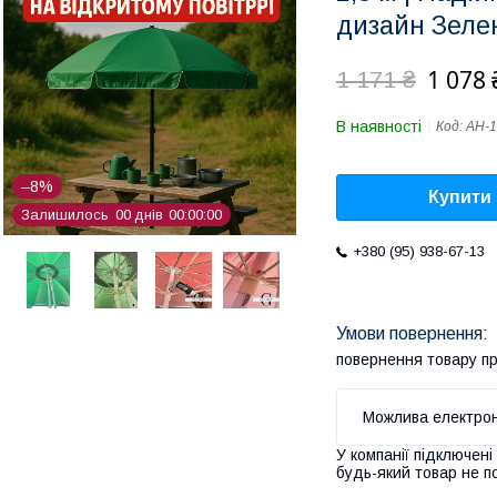
дизайн Зелений​​
1 078 
1 171 ₴
В наявності
Код:
AH-1
–8%
Купити
Залишилось
0
0
днів
0
0
0
0
0
0
+380 (95) 938-67-13
повернення товару п
У компанії підключені
будь-який товар не п