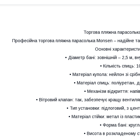
Торгова пляжна парасольк
Професійна торгова пляжна парасолька Monsen – надійне та 
Основні характеристи
• Діаметр бані: зовнішній – 2,5 м, в
• Кількість спиць: 1
• Матеріал купола: нейлон зі срі
• Матеріал спиць: поліуретан, д
• Механізм відкриття: напі
• Вітровий клапан: так, забезпечує кращу вентиляц
• Тип установки: підлоговий, з це
• Матеріал стійки: метал із пласт
• Форма бані: кругл
• Висота в розкладеному ст