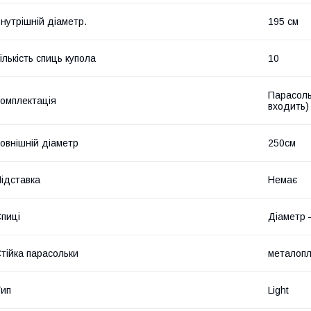
нутрішній діаметр.
195 см
ількість спиць купола
10
Парасольк
омплектація
входить)
овнішній діаметр
250см
ідставка
Немає
пиці
Діаметр 
тійка парасольки
металопл
ип
Light