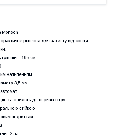
а Monsen
практичне рішення для захисту від сонця.
ки:
нутрішній – 195 см
0
бним напиленням
іаметр 3,5 мм
вавтомат
ію та стійкість до поривів вітру
нтральною стійкою
иковим покриттям
а
ані: 2, м