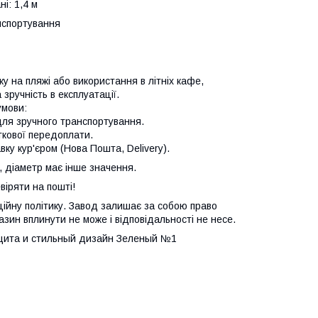
і: 1,4 м
нспортування
у на пляжі або використання в літніх кафе,
зручність в експлуатації.
умови:
для зручного транспортування.
ткової передоплати.
ку кур'єром (Нова Пошта, Delivery).
, діаметр має інше значення.
віряти на пошті!
ійну політику. Завод залишає за собою право
азин вплинути не може і відповідальності не несе.