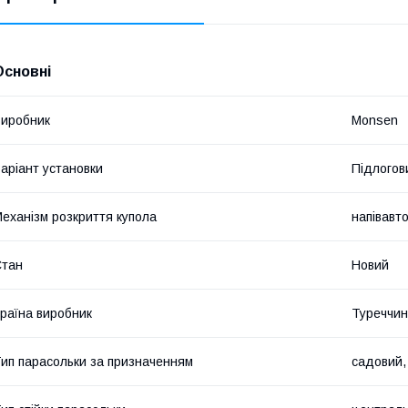
Основні
иробник
Monsen
аріант установки
Підлогов
еханізм розкриття купола
напівавт
Стан
Новий
раїна виробник
Туреччи
ип парасольки за призначенням
садовий,