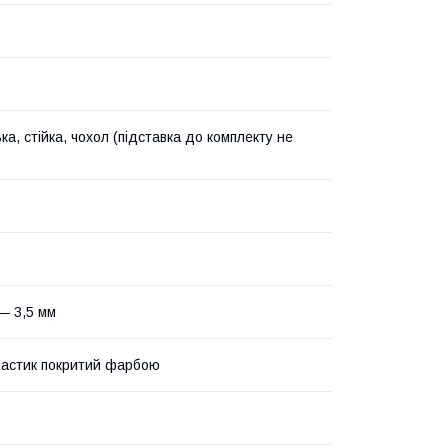
а, стійка, чохол (підставка до комплекту не
— 3,5 мм
астик покритий фарбою