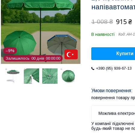
напівавтомат
915 ₴
1 008 ₴
В наявності
Код:
AH-1
–9%
Купити
Залишилось
0
0
днів
0
0
0
0
0
0
+380 (95) 938-67-13
повернення товару п
У компанії підключені
будь-який товар не п