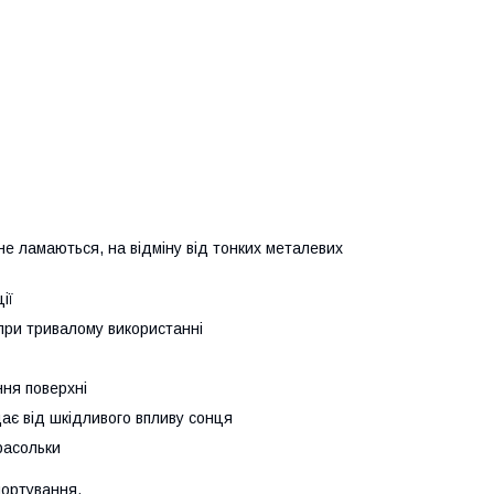
і не ламаються, на відміну від тонких металевих
ії
 при тривалому використанні
ння поверхні
щає від шкідливого впливу сонця
арасольки
портування.