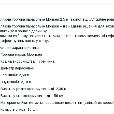
ляжна торгова парасолька Monsen 2,5 м, захист від UV, срібне нап
ляжна торгова парасолька Monsen – це надійне рішення для захист
инках та в зонах відпочинку.
авдяки срібному напиленню та ультрафіолетовому захисту, він еф
омфортну тінь навіть у спеку.
сновні характеристики:
 Торгова марка: Moonsen
 Країна виробництва: Туреччина
 Діаметр парасольки:
 Зовнішній: 2,50 м
 Внутрішній: 2,10 м
 Висота у розкладеному вигляді: 2,30 м
 Висота у складеному вигляді: 156 см
 Матеріал стійки: метал із порошковим покриттям (стійкий до корозі
 Кількість спиць: 10 шт.