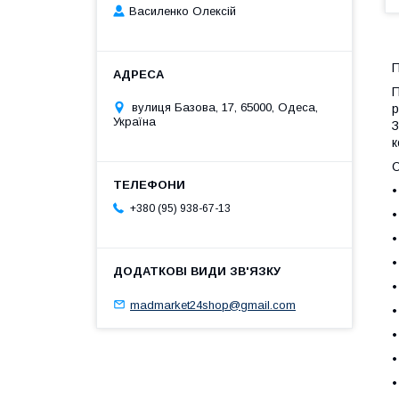
Василенко Олексій
П
П
вулиця Базова, 17, 65000, Одеса,
р
Україна
З
к
О
•
+380 (95) 938-67-13
•
•
•
•
madmarket24shop@gmail.com
•
•
•
•