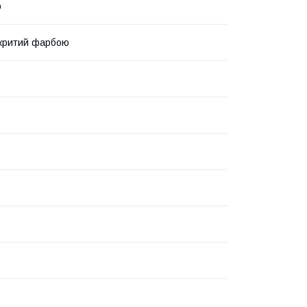
р
окритий фарбою