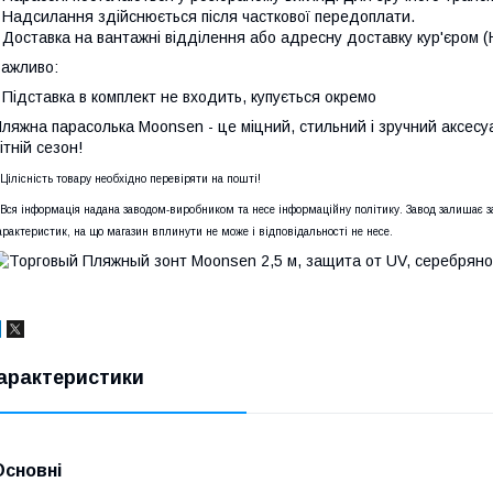
 Надсилання здійснюється після часткової передоплати.
 Доставка на вантажні відділення або адресну доставку кур'єром (Н
ажливо:
 Підставка в комплект не входить, купується окремо
ляжна парасолька Moonsen - це міцний, стильний і зручний аксесу
ітній сезон!
 Цілісність товару необхідно перевіряти на пошті!
 Вся інформація надана заводом-виробником та несе інформаційну політику. Завод залишає за
арактеристик, на що магазин вплинути не може і відповідальності не несе.
арактеристики
Основні