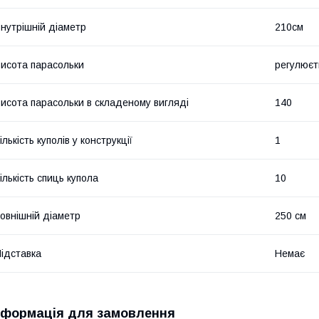
нутрішній діаметр
210см
исота парасольки
регулюєт
исота парасольки в складеному вигляді
140
ількість куполів у конструкції
1
ількість спиць купола
10
овнішній діаметр
250 см
ідставка
Немає
нформація для замовлення