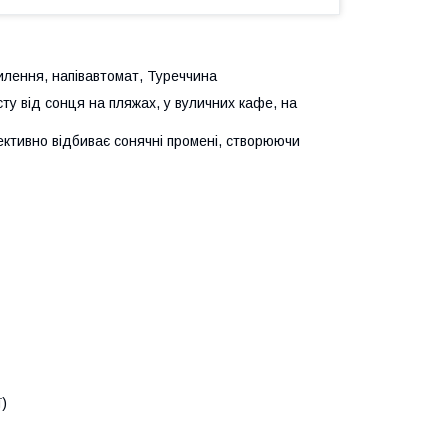
илення, напівавтомат, Туреччина
у від сонця на пляжах, у вуличних кафе, на
ективно відбиває сонячні промені, створюючи
ї)