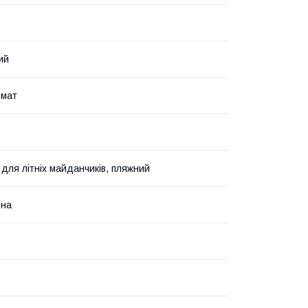
ий
омат
 для літніх майданчиків, пляжний
ьна