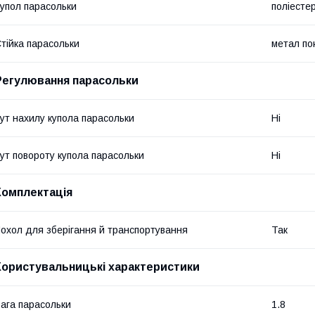
упол парасольки
поліесте
тійка парасольки
метал п
Регулювання парасольки
ут нахилу купола парасольки
Ні
ут повороту купола парасольки
Ні
Комплектація
охол для зберігання й транспортування
Так
Користувальницькі характеристики
ага парасольки
1.8