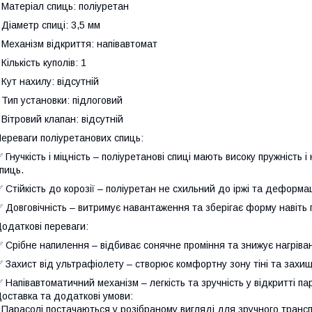
 Матеріал спиць: поліуретан
 Діаметр спиці: 3,5 мм
 Механізм відкриття: напівавтомат
 Кількість куполів: 1
 Кут нахилу: відсутній
 Тип установки: підлоговий
 Вітровий клапан: відсутній
ереваги поліуретанових спиць:
 Гнучкість і міцність – поліуретанові спиці мають високу пружність 
пиць.
 Стійкість до корозії – поліуретан не схильний до іржі та деформац
 Довговічність – витримує навантаження та зберігає форму навіть
одаткові переваги:
 Срібне напилення – відбиває сонячне проміння та знижує нагріва
 Захист від ультрафіолету – створює комфортну зону тіні та захи
 Напівавтоматичний механізм – легкість та зручність у відкритті п
оставка та додаткові умови:
 Парасолі постачаються у розібраному вигляді для зручного транс