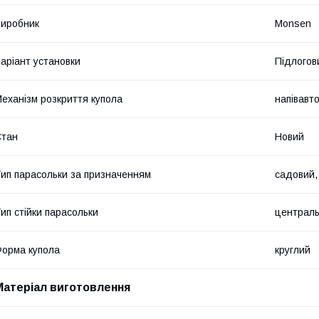
иробник
Monsen
аріант установки
Підлогов
еханізм розкриття купола
напівавт
Стан
Новий
ип парасольки за призначенням
садовий,
ип стійки парасольки
централ
орма купола
круглий
Матеріал виготовлення