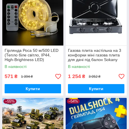
Гірлянда Роса 50 м/500 LED
Газова плита настільна на 3
(Тепло біле світло, IP44,
конфорки міні газова плита
High-Brightness LED)
для дачі під балон Sokany
В наявності
В наявності
571
1 254
₴
₴
1 394 ₴
3 052 ₴
Купити
Купити
–55%
–54%