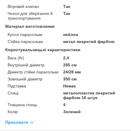
Вітровий клапан
Так
Чохол для зберігання й
Так
транспортування
Матеріал виготовлення
Купол парасольки
нейлон
Стійка парасольки
метал покритий фарбою
Користувальницькі характеристики
Вага (Кг)
2,4
Внутрішній діаметр.
285 см
Діаметр стійки парасольки
24/28 мм
Зовнішній діаметр
350 см
Підставка
Немає
Спиці
металопластик покритий
фарбою 16 штук
Товщина спиць
4
Колір
Зелений
Приховати