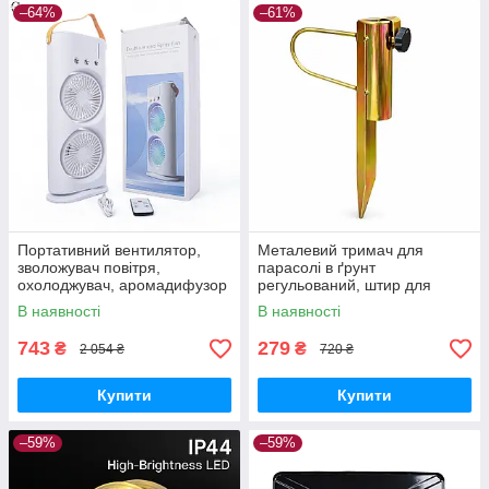
–64%
–61%
Портативний вентилятор,
Металевий тримач для
зволожувач повітря,
парасолі в ґрунт
охолоджувач, аромадифузор
регульований, штир для
FH-666
садової парасолі з
В наявності
В наявності
фіксатором
743
279
₴
₴
2 054 ₴
720 ₴
Купити
Купити
–59%
–59%