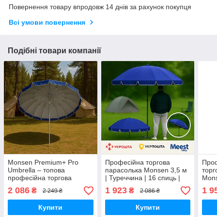
Повернення товару впродовж 14 днів за рахунок покупця
Всі умови повернення
Подібні товари компанії
Monsen Premium+ Pro
Професійна торгова
Про
Umbrella – топова
парасолька Monsen 3,5 м
торг
професійна торгова
| Туреччина | 16 спиць |
Mons
парасолька з Туреччини
Вітровий клапан УФ-
– з 
2 086
1 923
1 9
₴
₴
2 249 ₴
2 086 ₴
16 спиць 3,5 м
захист
3,5 
Купити
Купити