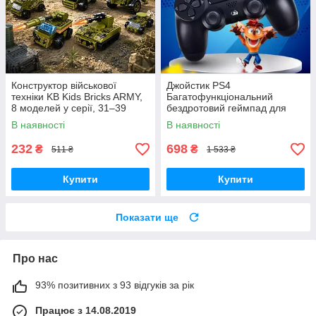
Конструктор військової
Джойстик PS4
техніки KB Kids Bricks ARMY,
Багатофункціональний
8 моделей у серії, 31–39
бездротовий геймпад для
деталей, 6+
Bluetooth-консолі з подвійною
В наявності
В наявності
вібрацією DualShock 4 V3.5
PlayStation 4,
232
698
₴
₴
511 ₴
1 533 ₴
Купити
Купити
Показати ще
Про нас
93% позитивних з 93 відгуків за рік
Працює з 14.08.2019