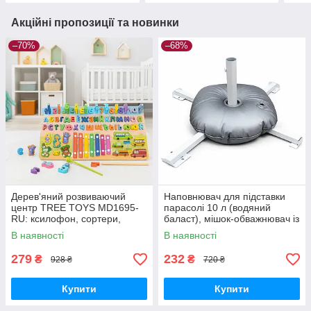
Акційні пропозиції та новинки
–70%
–68%
Дерев'яний розвиваючий
Наповнювач для підставки
центр TREE TOYS MD1695-
парасолі 10 л (водяний
RU: ксилофон, сортери,
баласт), мішок-обважнювач із
рибальство, 10 рибок
клапаном
В наявності
В наявності
279
232
₴
₴
928 ₴
720 ₴
Купити
Купити