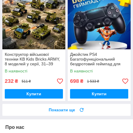
Конструктор військової
Джойстик PS4
техніки KB Kids Bricks ARMY,
Багатофункціональний
8 моделей у серії, 31–39
бездротовий геймпад для
деталей, 6+
Bluetooth-консолі з подвійною
В наявності
В наявності
вібрацією DualShock 4 V3.5
PlayStation 4,
232
698
₴
₴
511 ₴
1 533 ₴
Купити
Купити
Показати ще
Про нас