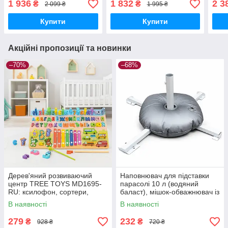
1 936
1 832
2 3
₴
₴
2 099 ₴
1 995 ₴
захист
Купити
Купити
Акційні пропозиції та новинки
–70%
–68%
Дерев'яний розвиваючий
Наповнювач для підставки
центр TREE TOYS MD1695-
парасолі 10 л (водяний
RU: ксилофон, сортери,
баласт), мішок-обважнювач із
рибальство, 10 рибок
клапаном
В наявності
В наявності
279
232
₴
₴
928 ₴
720 ₴