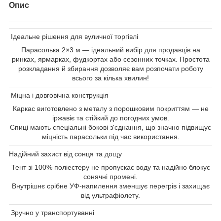
Опис
Ідеальне рішення для вуличної торгівлі
Парасолька 2×3 м — ідеальний вибір для продавців на
ринках, ярмарках, фудкортах або сезонних точках. Простота
розкладання й збирання дозволяє вам розпочати роботу
всього за кілька хвилин!
Міцна і довговічна конструкція
Каркас виготовлено з металу з порошковим покриттям — не
іржавіє та стійкий до погодних умов.
Спиці мають спеціальні бокові з'єднання, що значно підвищує
міцність парасольки під час використання.
Надійний захист від сонця та дощу
Тент зі 100% поліестеру не пропускає воду та надійно блокує
сонячні промені.
Внутрішнє срібне УФ-напилення зменшує перегрів і захищає
від ультрафіолету.
Зручно у транспортуванні