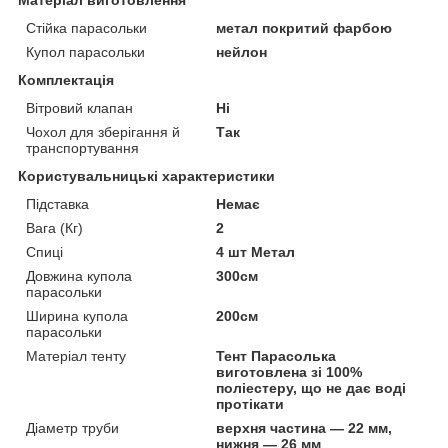
Стійка парасольки
метал покритий фарбою
Купол парасольки
нейлон
Комплектація
Вітровий клапан
Ні
Чохол для зберігання й
Так
транспортування
Користувальницькі характеристики
Підставка
Немає
Вага (Кг)
2
Спиці
4 шт Метал
Довжина купола
300см
парасольки
Ширина купола
200см
парасольки
Матеріал тенту
Тент Парасолька
виготовлена зі 100%
поліестеру, що не дає воді
протікати
Діаметр труби
верхня частина — 22 мм,
нижня — 26 мм