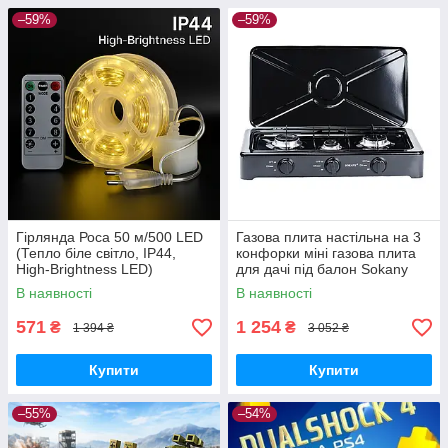
–59%
–59%
Гірлянда Роса 50 м/500 LED
Газова плита настільна на 3
(Тепло біле світло, IP44,
конфорки міні газова плита
High-Brightness LED)
для дачі під балон Sokany
В наявності
В наявності
571
1 254
₴
₴
1 394 ₴
3 052 ₴
Купити
Купити
–55%
–54%