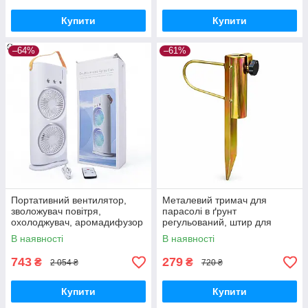
Купити
Купити
–64%
–61%
Портативний вентилятор,
Металевий тримач для
зволожувач повітря,
парасолі в ґрунт
охолоджувач, аромадифузор
регульований, штир для
FH-666
садової парасолі з
В наявності
В наявності
фіксатором
743
279
₴
₴
2 054 ₴
720 ₴
Купити
Купити