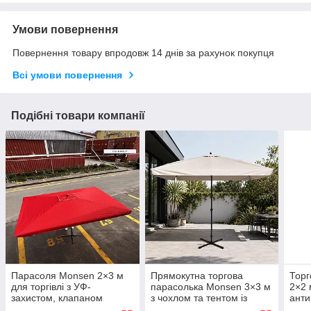
Умови повернення
Повернення товару впродовж 14 днів за рахунок покупця
Всі умови повернення
Подібні товари компанії
Парасоля Monsen 2×3 м
Прямокутна торгова
Торг
для торгівлі з УФ-
парасолька Monsen 3×3 м
2×2 
захистом, клапаном
з чохлом та тентом із
анти
срібним напиленням, УФ-
кафе