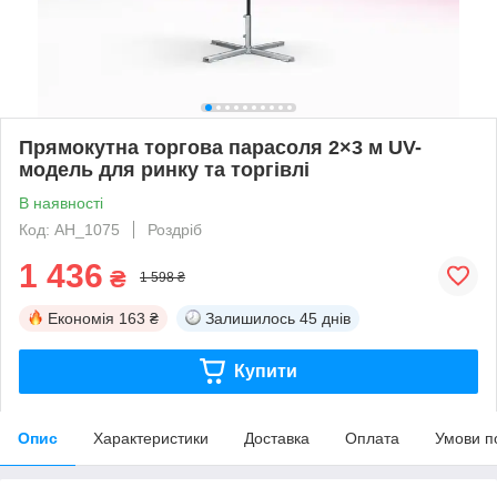
Прямокутна торгова парасоля 2×3 м UV-
модель для ринку та торгівлі
В наявності
Код: AH_1075
Роздріб
1 436
₴
1 598 ₴
Економія
163 ₴
Залишилось
45 днів
Купити
Опис
Характеристики
Доставка
Оплата
Умови п