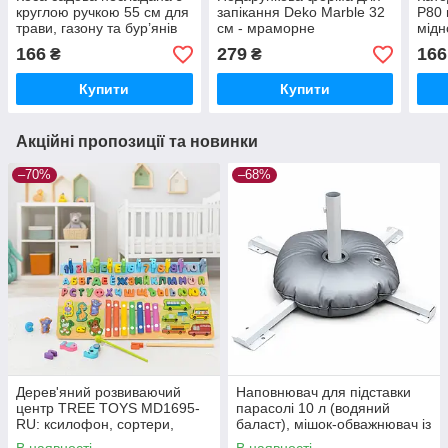
круглою ручкою 55 см для
запікання Deko Marble 32
P80 
трави, газону та бур’янів
см - мраморне
мідн
антипригарне покриття,
круг
166
279
166
₴
₴
вуглецева сталь.
вста
Купити
Купити
Акційні пропозиції та новинки
–70%
–68%
Дерев'яний розвиваючий
Наповнювач для підставки
центр TREE TOYS MD1695-
парасолі 10 л (водяний
RU: ксилофон, сортери,
баласт), мішок-обважнювач із
рибальство, 10 рибок
клапаном