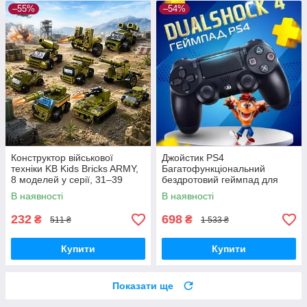
–55%
–54%
Конструктор військової
Джойстик PS4
техніки KB Kids Bricks ARMY,
Багатофункціональний
8 моделей у серії, 31–39
бездротовий геймпад для
деталей, 6+
Bluetooth-консолі з подвійною
В наявності
В наявності
вібрацією DualShock 4 V3.5
PlayStation 4,
232
698
₴
₴
511 ₴
1 533 ₴
Купити
Купити
Показати ще