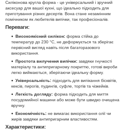
Силіконова кругла форма - це універсальний і зручний
аксесуар для вашої кухні, що ідеально підходить для
приготування різних десертів. Вона стане незамінним
помічником як любителів випічки, так професіоналів.
Переваги:
Високоякісний силікон:
форма стійка до
температур до 230 °C, не деформується та зберігає
первісний вигляд навіть після багаторазового
використання.
Простота вилучення випічки:
завдяки гнучкості
матеріалу та антипригарному покриттю, готові вироби
легко виймаються, зберігаючи ідеальну форму.
Універсальність:
підходить для випікання бісквітів,
кексів, пирогів, пудингів, суфле, тортів та чізкейків.
Легкість догляду:
форма підходить для миття
посудомийної машини або може бути швидко очищена
вручну.
Економічність:
не вимагає використання олії чи
жирів завдяки антипригарним властивостям.
Характеристики: