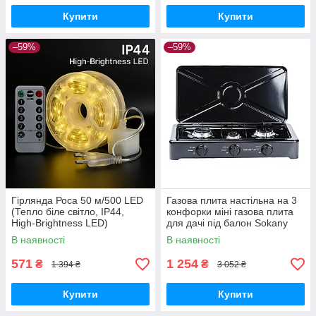
Купити
Купити
–59%
–59%
Гірлянда Роса 50 м/500 LED
Газова плита настільна на 3
(Тепло біле світло, IP44,
конфорки міні газова плита
High-Brightness LED)
для дачі під балон Sokany
В наявності
В наявності
571
1 254
₴
₴
1 394 ₴
3 052 ₴
Купити
Купити