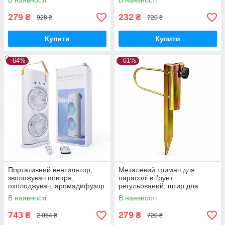
В наявності
В наявності
279
232
₴
₴
928 ₴
720 ₴
Купити
Купити
–64%
–61%
Портативний вентилятор,
Металевий тримач для
зволожувач повітря,
парасолі в ґрунт
охолоджувач, аромадифузор
регульований, штир для
FH-666
садової парасолі з
В наявності
В наявності
фіксатором
743
279
₴
₴
2 054 ₴
720 ₴