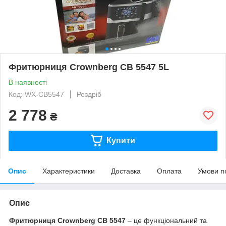
Фритюрниця Crownberg CB 5547 5L
В наявності
Код: WX-CB5547
Роздріб
2 778
₴
Купити
Опис
Характеристики
Доставка
Оплата
Умови п
Опис
Фритюрниця Crownberg CB 5547
– це функціональний та