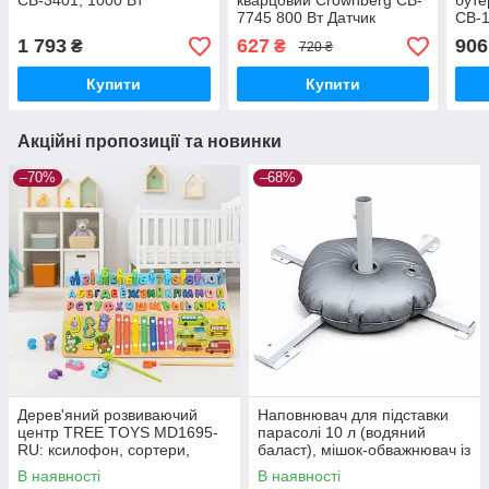
CB-3401, 1000 Вт
кварцовий Crownberg CB-
буте
7745 800 Вт Датчик
CB-
Перекидання
1 793
627
906
₴
₴
720 ₴
Купити
Купити
Акційні пропозиції та новинки
–70%
–68%
Дерев'яний розвиваючий
Наповнювач для підставки
центр TREE TOYS MD1695-
парасолі 10 л (водяний
RU: ксилофон, сортери,
баласт), мішок-обважнювач із
рибальство, 10 рибок
клапаном
В наявності
В наявності