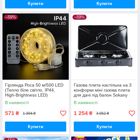
Купити
Купити
–59%
–59%
Гірлянда Роса 50 м/500 LED
Газова плита настільна на 3
(Тепло біле світло, IP44,
конфорки міні газова плита
High-Brightness LED)
для дачі під балон Sokany
В наявності
В наявності
571
1 254
₴
₴
1 394 ₴
3 052 ₴
Купити
Купити