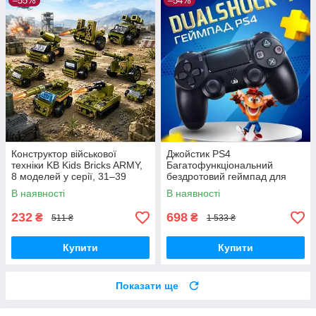
–55%
–54%
Конструктор військової
Джойстик PS4
техніки KB Kids Bricks ARMY,
Багатофункціональний
8 моделей у серії, 31–39
бездротовий геймпад для
деталей, 6+
Bluetooth-консолі з подвійною
В наявності
В наявності
вібрацією DualShock 4 V3.5
PlayStation 4,
232
698
₴
₴
511 ₴
1 533 ₴
Купити
Купити
Показати ще