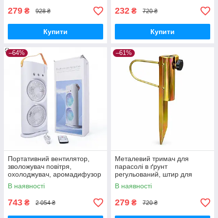
279
232
₴
₴
928 ₴
720 ₴
Купити
Купити
–64%
–61%
Портативний вентилятор,
Металевий тримач для
зволожувач повітря,
парасолі в ґрунт
охолоджувач, аромадифузор
регульований, штир для
FH-666
садової парасолі з
В наявності
В наявності
фіксатором
743
279
₴
₴
2 054 ₴
720 ₴