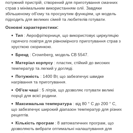
потужний пристрій, створений для приготування смачних
страв з мінімальним використанням олії. Завдяки
збільшеному об'єму та просунутим функціям, ця модель
підходить для великих сімей та любителів готувати.
Основні характеристики:
Тип
: Аерофрітюрниця, що використовує циркуляцію
гарячого повітря для рівномірного приготування страв з
хрусткою скоринкою.
Бренд
: Crownberg, модель CB 5547.
Матеріал корпусу
: пластик, стійкий до високих
температур та легкий у догляді.
Потужність
: 1400 Вт, що забезпечує швидке
нагрівання та приготування.
Об'єм чаші
: 5 літрів, що дозволяє готувати великі
порції для всієї родини.
Максимальна температура
: від 80 ° C до 200 ° C,
що забезпечує широкий діапазон температур для різних
рецептів.
Кількість програм
: 8 автоматичних програм, що
дозволяють вибрати оптимальні налаштування для