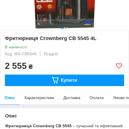
Фритюрниця Crownberg CB 5545 4L
В наявності
Код: WX-CB5545
Роздріб
2 555
₴
Купити
Опис
Характеристики
Доставка
Оплата
Умови п
Опис
Фритюрниця Crownberg CB 5545
– сучасний та ефективний