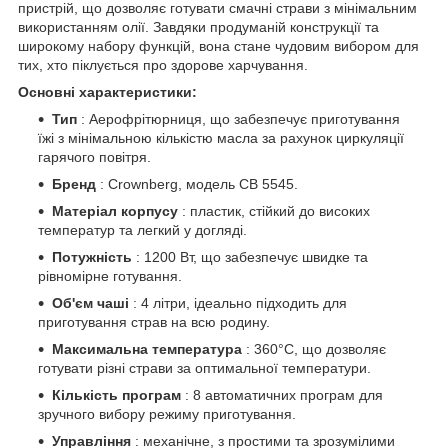
пристрій, що дозволяє готувати смачні страви з мінімальним
використанням олії. Завдяки продуманій конструкції та
широкому набору функцій, вона стане чудовим вибором для
тих, хто піклується про здорове харчування.
Основні характеристики:
Тип
: Аерофрітюрниця, що забезпечує приготування
їжі з мінімальною кількістю масла за рахунок циркуляції
гарячого повітря.
Бренд
: Crownberg, модель CB 5545.
Матеріал корпусу
: пластик, стійкий до високих
температур та легкий у догляді.
Потужність
: 1200 Вт, що забезпечує швидке та
рівномірне готування.
Об'єм чаші
: 4 літри, ідеально підходить для
приготування страв на всю родину.
Максимальна температура
: 360°C, що дозволяє
готувати різні страви за оптимальної температури.
Кількість програм
: 8 автоматичних програм для
зручного вибору режиму приготування.
Управління
: механічне, з простими та зрозумілими