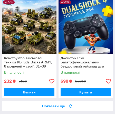
–55%
–54%
Конструктор військової
Джойстик PS4
техніки KB Kids Bricks ARMY,
Багатофункціональний
8 моделей у серії, 31–39
бездротовий геймпад для
деталей, 6+
Bluetooth-консолі з подвійною
В наявності
В наявності
вібрацією DualShock 4 V3.5
PlayStation 4,
232
698
₴
₴
511 ₴
1 533 ₴
Купити
Купити
Показати ще