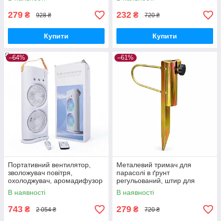
279
232
₴
₴
928 ₴
720 ₴
Купити
Купити
–64%
–61%
Портативний вентилятор,
Металевий тримач для
зволожувач повітря,
парасолі в ґрунт
охолоджувач, аромадифузор
регульований, штир для
FH-666
садової парасолі з
В наявності
В наявності
фіксатором
743
279
₴
₴
2 054 ₴
720 ₴