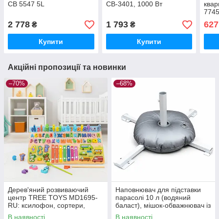
CB 5547 5L
CB-3401, 1000 Вт
квар
7745
Пер
2 778
1 793
627
₴
₴
Купити
Купити
Акційні пропозиції та новинки
–70%
–68%
Дерев'яний розвиваючий
Наповнювач для підставки
центр TREE TOYS MD1695-
парасолі 10 л (водяний
RU: ксилофон, сортери,
баласт), мішок-обважнювач із
рибальство, 10 рибок
клапаном
В наявності
В наявності