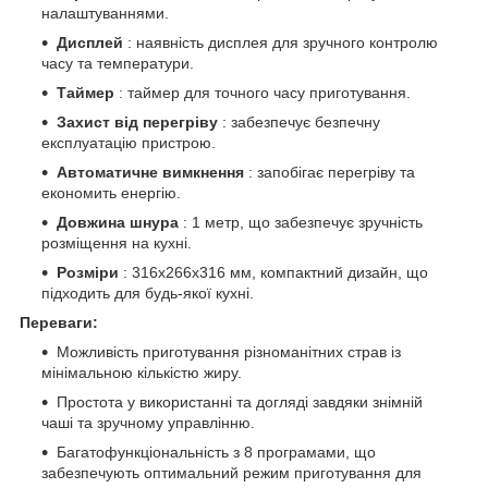
налаштуваннями.
Дисплей
: наявність дисплея для зручного контролю
часу та температури.
Таймер
: таймер для точного часу приготування.
Захист від перегріву
: забезпечує безпечну
експлуатацію пристрою.
Автоматичне вимкнення
: запобігає перегріву та
економить енергію.
Довжина шнура
: 1 метр, що забезпечує зручність
розміщення на кухні.
Розміри
: 316х266х316 мм, компактний дизайн, що
підходить для будь-якої кухні.
Переваги:
Можливість приготування різноманітних страв із
мінімальною кількістю жиру.
Простота у використанні та догляді завдяки знімній
чаші та зручному управлінню.
Багатофункціональність з 8 програмами, що
забезпечують оптимальний режим приготування для