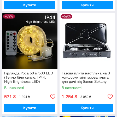
Купити
Купити
–59%
–59%
Гірлянда Роса 50 м/500 LED
Газова плита настільна на 3
(Тепло біле світло, IP44,
конфорки міні газова плита
High-Brightness LED)
для дачі під балон Sokany
В наявності
В наявності
571
1 254
₴
₴
1 394 ₴
3 052 ₴
Купити
Купити