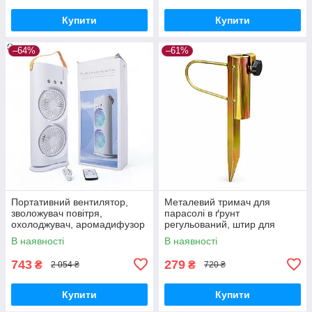
Купити
Купити
–64%
–61%
Портативний вентилятор,
Металевий тримач для
зволожувач повітря,
парасолі в ґрунт
охолоджувач, аромадифузор
регульований, штир для
FH-666
садової парасолі з
В наявності
В наявності
фіксатором
743
279
₴
₴
2 054 ₴
720 ₴
Купити
Купити