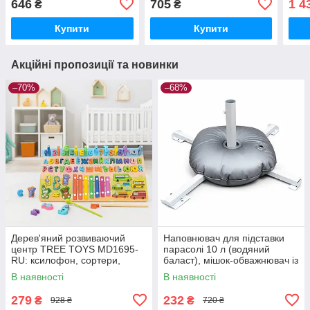
646
705
1 4
₴
₴
Купити
Купити
Акційні пропозиції та новинки
–70%
–68%
Дерев'яний розвиваючий
Наповнювач для підставки
центр TREE TOYS MD1695-
парасолі 10 л (водяний
RU: ксилофон, сортери,
баласт), мішок-обважнювач із
рибальство, 10 рибок
клапаном
В наявності
В наявності
279
232
₴
₴
928 ₴
720 ₴