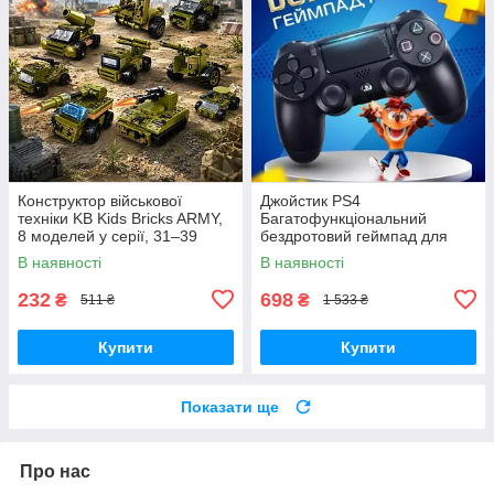
Конструктор військової
Джойстик PS4
техніки KB Kids Bricks ARMY,
Багатофункціональний
8 моделей у серії, 31–39
бездротовий геймпад для
деталей, 6+
Bluetooth-консолі з подвійною
В наявності
В наявності
вібрацією DualShock 4 V3.5
PlayStation 4,
232
698
₴
₴
511 ₴
1 533 ₴
Купити
Купити
Показати ще
Про нас