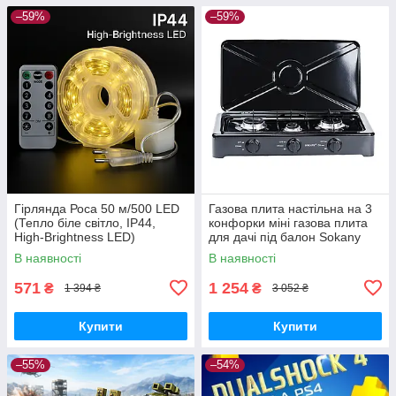
–59%
–59%
Гірлянда Роса 50 м/500 LED
Газова плита настільна на 3
(Тепло біле світло, IP44,
конфорки міні газова плита
High-Brightness LED)
для дачі під балон Sokany
В наявності
В наявності
571
1 254
₴
₴
1 394 ₴
3 052 ₴
Купити
Купити
–55%
–54%