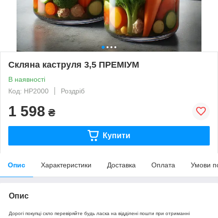
Скляна каструля 3,5 ПРЕМІУМ
В наявності
Код: HP2000
Роздріб
1 598
₴
Купити
Опис
Характеристики
Доставка
Оплата
Умови п
Опис
Дорогі покупці скло перевіряйте будь ласка на відділені пошти при отриманні