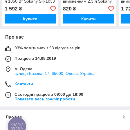
л 1850 Вт Sokany SK-1033
вимкненням 2.3 л Sokany
вимк
Білий
побутовий 1500 Вт
Soka
1 592
820
1 7
₴
₴
Купити
Купити
Про нас
93% позитивних з 93 відгуків за рік
Працює з 14.08.2019
м. Одеса
вулиця Базова, 17, 65000, Одеса, Україна
Контакти
Сьогодні працює з 09:00 до 18:00
Показати весь графік роботи
Про нас
КНОПКА
ЗВ'ЯЗКУ