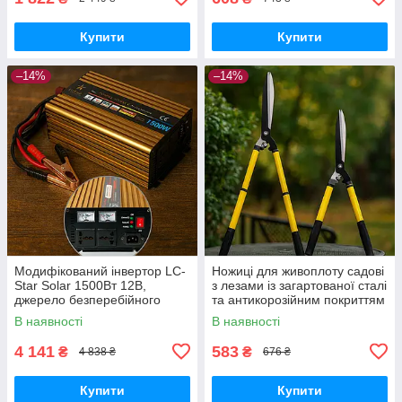
Купити
Купити
–14%
–14%
Модифікований інвертор LC-
Ножиці для живоплоту садові
Star Solar 1500Вт 12В,
з лезами із загартованої сталі
джерело безперебійного
та антикорозійним покриттям
живлення з подвійним
В наявності
В наявності
виходом
4 141
583
₴
₴
4 838 ₴
676 ₴
Купити
Купити