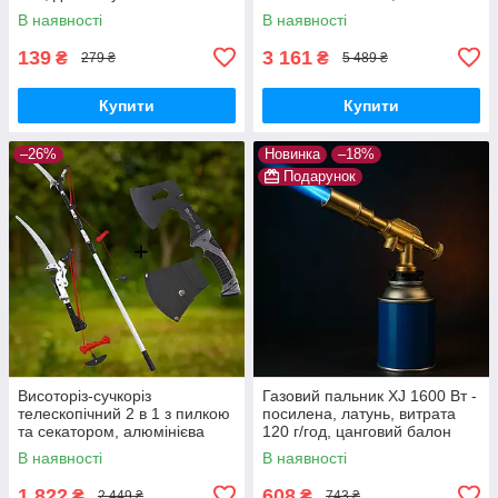
промислового використання
В наявності
В наявності
139
3 161
₴
₴
279 ₴
5 489 ₴
Купити
Купити
–26%
Новинка
–18%
Подарунок
Висоторіз-сучкоріз
Газовий пальник XJ 1600 Вт -
телескопічний 2 в 1 з пилкою
посилена, латунь, витрата
та секатором, алюмінієва
120 г/год, цанговий балон
штанга 3 м, лезо SK5
В наявності
В наявності
1 822
608
₴
₴
2 449 ₴
743 ₴