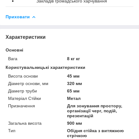
Закладів громадського харчування
Приховати
Характеристики
Основні
Вага
8 кг кг
Користувальницькі характеристики
Висота основи
45 мм
Діаметр основи, мм
320 мм
Діаметр труби
65 мм
Матеріал Стійки
Метал
Призначення
Для зонування простору,
організації черг, подій,
презентацій
Загальна висота
900 мм
Тип
Обідня стійка з витяжною
стрічкою