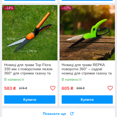
–14%
–13%
Ножиці для трави Top Flora
Ножиці для трави REPKA
330 мм з поворотним лезом
поворотні 360° – садові
360° для стрижки газону та
ножиці для стрижки газону та
кущів
кущів, довжина 330 мм
В наявності
В наявності
583
605
₴
₴
676 ₴
698 ₴
Купити
Купити
Показати ще