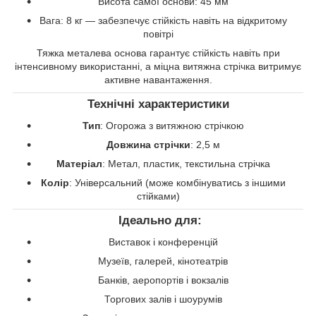
Висота самої основи: 45 мм
Вага: 8 кг — забезпечує стійкість навіть на відкритому
повітрі
Тяжка металева основа гарантує стійкість навіть при
інтенсивному використанні, а міцна витяжна стрічка витримує
активне навантаження.
Технічні характеристики
Тип
: Огорожа з витяжною стрічкою
Довжина стрічки
: 2,5 м
Матеріал
: Метал, пластик, текстильна стрічка
Колір
: Універсальний (може комбінуватись з іншими
стійками)
Ідеально для:
Виставок і конференцій
Музеїв, галерей, кінотеатрів
Банків, аеропортів і вокзалів
Торгових залів і шоурумів