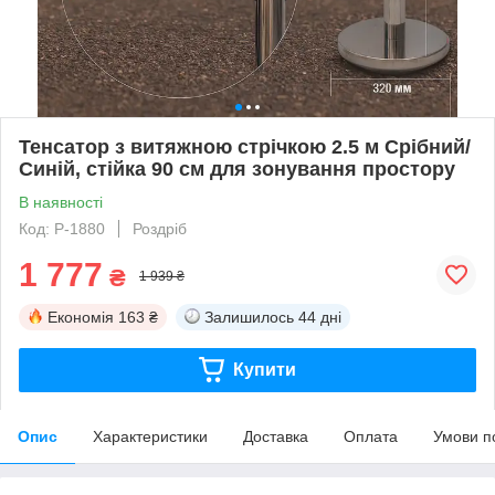
Тенсатор з витяжною стрічкою 2.5 м Срібний/
Синій, стійка 90 см для зонування простору
В наявності
Код: Р-1880
Роздріб
1 777
₴
1 939 ₴
Економія
163 ₴
Залишилось
44 дні
Купити
Опис
Характеристики
Доставка
Оплата
Умови п