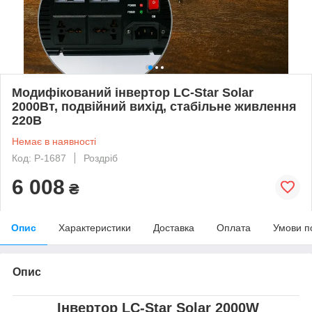
Модифікований інвертор LC-Star Solar
2000Вт, подвійний вихід, стабільне живлення
220В
Немає в наявності
Код: P-1687
Роздріб
6 008
₴
Опис
Характеристики
Доставка
Оплата
Умови п
Опис
Інвертор LC-Star Solar 2000W