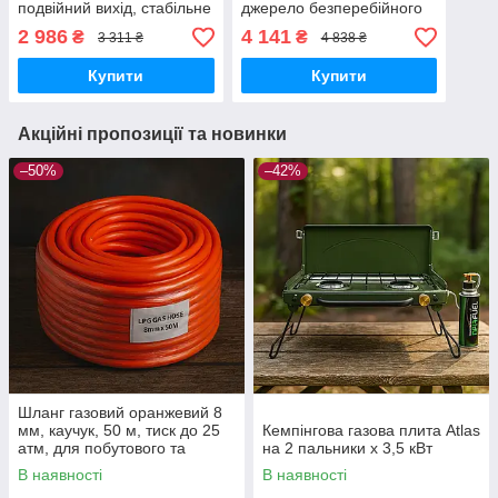
подвійний вихід, стабільне
джерело безперебійного
живлення для обладнання
живлення з подвійним
2 986
4 141
₴
₴
3 311 ₴
4 838 ₴
виходом
Купити
Купити
Акційні пропозиції та новинки
–50%
–42%
Шланг газовий оранжевий 8
мм, каучук, 50 м, тиск до 25
Кемпінгова газова плита Atlas
атм, для побутового та
на 2 пальники x 3,5 кВт
промислового використання
В наявності
В наявності