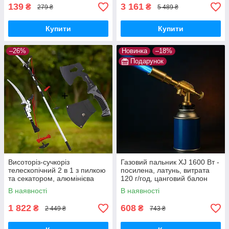
139
3 161
₴
₴
279 ₴
5 489 ₴
Купити
Купити
–26%
Новинка
–18%
Подарунок
Висоторіз-сучкоріз
Газовий пальник XJ 1600 Вт -
телескопічний 2 в 1 з пилкою
посилена, латунь, витрата
та секатором, алюмінієва
120 г/год, цанговий балон
штанга 3 м, лезо SK5
В наявності
В наявності
1 822
608
₴
₴
2 449 ₴
743 ₴