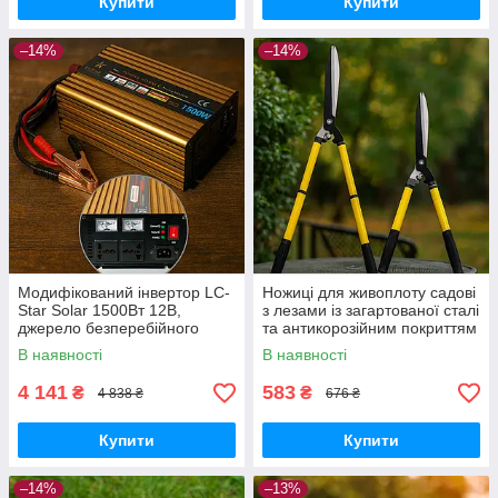
Купити
Купити
–14%
–14%
Модифікований інвертор LC-
Ножиці для живоплоту садові
Star Solar 1500Вт 12В,
з лезами із загартованої сталі
джерело безперебійного
та антикорозійним покриттям
живлення з подвійним
В наявності
В наявності
виходом
4 141
583
₴
₴
4 838 ₴
676 ₴
Купити
Купити
–14%
–13%