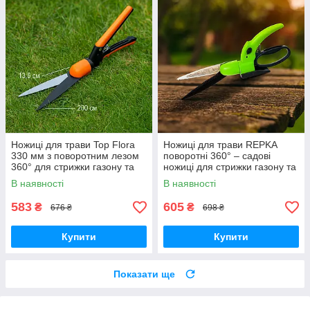
Ножиці для трави Top Flora
Ножиці для трави REPKA
330 мм з поворотним лезом
поворотні 360° – садові
360° для стрижки газону та
ножиці для стрижки газону та
кущів
кущів, довжина 330 мм
В наявності
В наявності
583
605
₴
₴
676 ₴
698 ₴
Купити
Купити
Показати ще