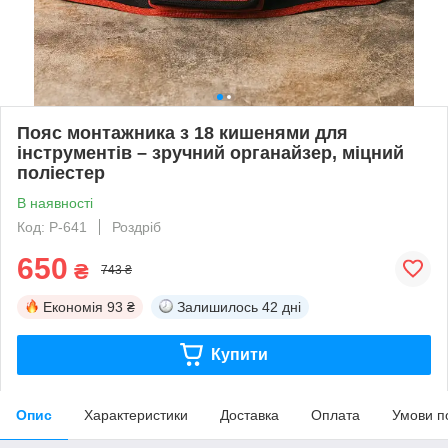
Пояс монтажника з 18 кишенями для
інструментів – зручний органайзер, міцний
поліестер
В наявності
Код: P-641
Роздріб
650
₴
743 ₴
Економія
93 ₴
Залишилось
42 дні
Купити
Опис
Характеристики
Доставка
Оплата
Умови п