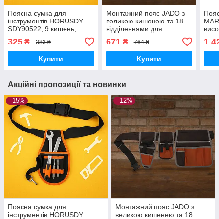
Поясна сумка для
Монтажний пояс JADO з
Пояс
інструментів HORUSDY
великою кишенею та 18
MAR
SDY90522, 9 кишень,
відділеннями для
висо
нейлонова, водостійка,
інструментів, поліестер,
точк
325
671
1 4
₴
₴
383 ₴
764 ₴
155×255 мм
чорний/червоний
150
Купити
Купити
Акційні пропозиції та новинки
–15%
–12%
Поясна сумка для
Монтажний пояс JADO з
інструментів HORUSDY
великою кишенею та 18