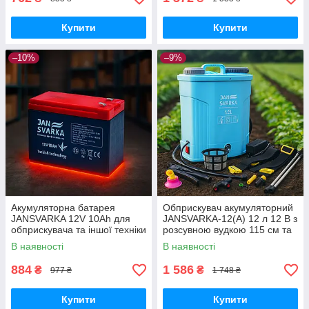
Купити
Купити
–10%
–9%
Акумуляторна батарея
Обприскувач акумуляторний
JANSVARKA 12V 10Ah для
JANSVARKA-12(А) 12 л 12 В з
обприскувача та іншої техніки
розсувною вудкою 115 см та
4 насадками
В наявності
В наявності
884
1 586
₴
₴
977 ₴
1 748 ₴
Купити
Купити