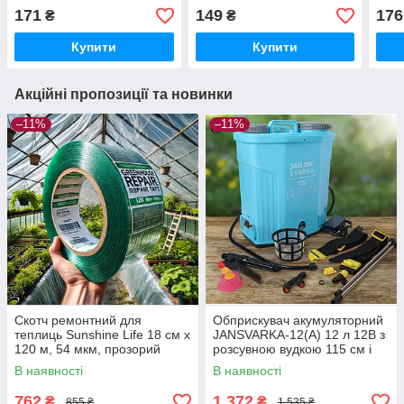
ширина 65 мм, 13 мм
плас
171
149
176
₴
₴
різьба
поли
Купити
Купити
Акційні пропозиції та новинки
–11%
–11%
Скотч ремонтний для
Обприскувач акумуляторний
теплиць Sunshine Life 18 см x
JANSVARKA-12(А) 12 л 12В з
120 м, 54 мкм, прозорий
розсувною вудкою 115 см і
зелений
комплектом насадок
В наявності
В наявності
762
1 372
₴
₴
855 ₴
1 535 ₴