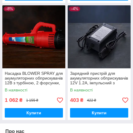
–8%
–4%
Насадка BLOWER SPRAY для
Зарядний пристрій для
акумуляторних обприскувачів
акумуляторних обприскувачів
12В з турбіною, 2 форсунки,
12V 1.2A, імпульсний з
дальність до 6 м
індикатором заряду
В наявності
В наявності
1 062
403
₴
₴
1 155 ₴
422 ₴
Купити
Купити
Про нас