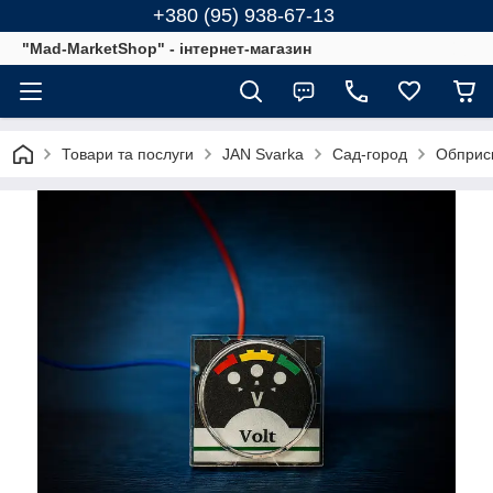
+380 (95) 938-67-13
"Mad-MarketShop" - інтернет-магазин
Товари та послуги
JAN Svarka
Сад-город
Обприск