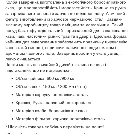
Колба заварника виготовлена з екологічного боросилікатного
скла, що має жаростійкість і морозостійкість. Кришка та ручка
заварника виготовлена з харчового поліпропілену. А змінний
фільтр виготовлений із харчової нержавіючої сталі. Завдяки
якісному виробництву товар є міцним та довговічним. Такий
посуд багатофункціональний - призначений для заварювання
кави, чаю, настоянки різних трав та відварів. Ідеальна форма
чайника для заварювання забезпечить правильну циркуляцію
чаю в такій ємності, сприяючи насиченню води смаком і
ароматом чайного листа. Заварник простий у експлуатації,
легко очищається.
Чашки мають незвичайний дизайн: скляна основа і
підстаканник, що не нагрівається.
Об'єм чайника: 600 мл/900 мл
Об'єм чашок: 150 мл / 200 мл (4 шт)
Матеріал корпусу: нержавіюча сталь
Кришка, Ручка: харчовий поліпропілен
Матеріал колби: боросилікатне скло
Матеріал фільтра: харчова нержавіюча сталь
* Цілісність товару необхідно перевіряти на пошті!