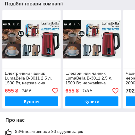
Подібні товари компанії
Електричний чайник
Електричний чайник
Чайн
LumaBella B-3011 2.5 л,
LumaBella B-3011 2.5 л,
нерж
1500 Вт, нержавіюча
1500 Вт, нержавіюча
2000
сталь, підтримка
сталь, підтримка
Біли
655
655
702
₴
₴
748 ₴
748 ₴
температури, захист від
температури, захист від
перегріву
перегріву
Купити
Купити
Про нас
93% позитивних з 93 відгуків за рік