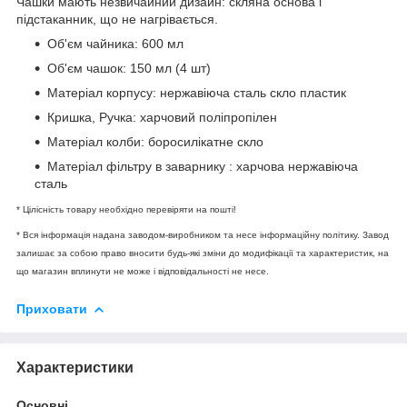
Чашки мають незвичайний дизайн: скляна основа і
підстаканник, що не нагрівається.
Об'єм чайника: 600 мл
Об'єм чашок: 150 мл (4 шт)
Матеріал корпусу: нержавіюча сталь скло пластик
Кришка, Ручка: харчовий поліпропілен
Матеріал колби: боросилікатне скло
Матеріал фільтру в заварнику : харчова нержавіюча
сталь
* Цілісність товару необхідно перевіряти на пошті!
* Вся інформація надана заводом-виробником та несе інформаційну політику. Завод
залишає за собою право вносити будь-які зміни до модифікації та характеристик, на
що магазин вплинути не може і відповідальності не несе.
Приховати
Характеристики
Основні