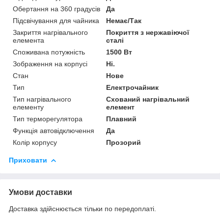
Обертання на 360 градусів
Да
Підсвічування для чайника
Немає/Так
Закриття нагрівального
Покриття з нержавіючої
елемента
сталі
Споживана потужність
1500 Вт
Зображення на корпусі
Ні.
Стан
Нове
Тип
Електрочайник
Тип нагрівального
Схований нагрівальний
елементу
елемент
Тип терморегулятора
Плавний
Функція автовідключення
Да
Колір корпусу
Прозорий
Приховати
Умови доставки
Доставка здійснюється тільки по передоплаті.