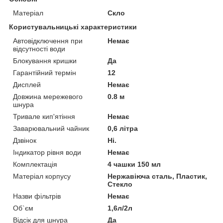
Матеріал
Скло
Користувальницькі характеристики
Автовідключення при
Немає
відсутності води
Блокування кришки
Да
Гарантійний термін
12
Дисплей
Немає
Довжина мережевого
0.8 м
шнура
Тривале кип'ятіння
Немає
Заварювальний чайник
0,6 літра
Дзвінок
Ні.
Індикатор рівня води
Немає
Комплектація
4 чашки 150 мл
Матеріал корпусу
Нержавіюча сталь, Пластик,
Стекло
Назви фільтрів
Немає
Об`єм
1,6л/2л
Відсік для шнура
Да