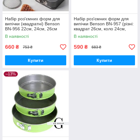
Набір роз'ємних форм для
Набір роз'ємних форм для
випічки (квадратні) Benson
випічки Benson BN-957 (різні:
BN-956 22см, 24см, 26см
квадрат 26см, коло 24см,
серце 22см)
В наявності
В наявності
660
590
₴
₴
753 ₴
683 ₴
Купити
Купити
–13%