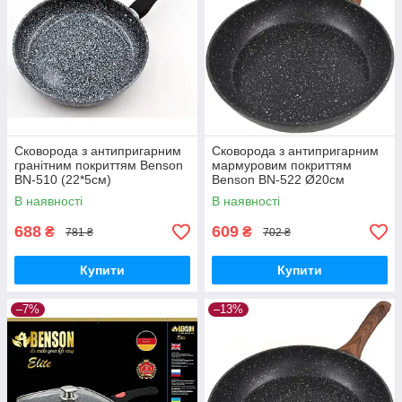
Сковорода з антипригарним
Сковорода з антипригарним
гранітним покриттям Benson
мармуровим покриттям
BN-510 (22*5см)
Benson BN-522 Ø20см
В наявності
В наявності
688
609
₴
₴
781 ₴
702 ₴
Купити
Купити
–7%
–13%