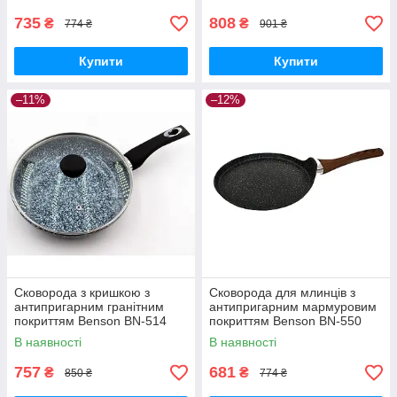
735
808
₴
₴
774 ₴
901 ₴
Купити
Купити
–11%
–12%
Сковорода з кришкою з
Сковорода для млинців з
антипригарним гранітним
антипригарним мармуровим
покриттям Benson BN-514
покриттям Benson BN-550
(22*5.5см)
Ø20см
В наявності
В наявності
757
681
₴
₴
850 ₴
774 ₴