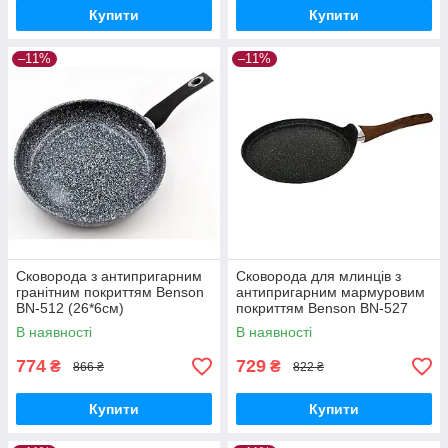
Купити
Купити
–11%
–11%
Сковорода з антипригарним
Сковорода для млинців з
гранітним покриттям Benson
антипригарним мармуровим
BN-512 (26*6см)
покриттям Benson BN-527
Ø22см
В наявності
В наявності
774
729
₴
₴
866 ₴
822 ₴
Купити
Купити