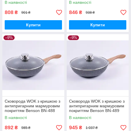
Ø28см
Ø30см
В наявності
В наявності
808
846
₴
₴
901 ₴
938 ₴
Купити
Купити
–9%
–9%
Сковорода WOK з кришкою з
Сковорода WOK з кришкою з
антипригарним мармуровим
антипригарним мармуровим
покриттям Benson BN-488
покриттям Benson BN-489
Ø26см
Ø28см
В наявності
В наявності
892
945
₴
₴
985 ₴
1 037 ₴