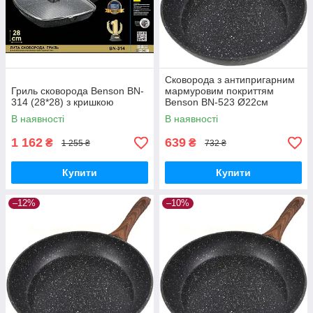
Сковорода з антипригарним
Гриль сковорода Benson BN-
мармуровим покриттям
314 (28*28) з кришкою
Benson BN-523 Ø22см
В наявності
В наявності
1 162
639
₴
₴
1 255 ₴
732 ₴
Купити
Купити
–12%
–10%