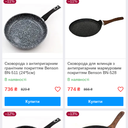
–11%
–11%
Сковорода з антипригарним
Сковорода для млинців з
гранітним покриттям Benson
антипригарним мармуровим
BN-511 (24*5см)
покриттям Benson BN-528
Ø24см
В наявності
В наявності
736
774
₴
₴
829 ₴
866 ₴
Купити
Купити
–12%
–13%