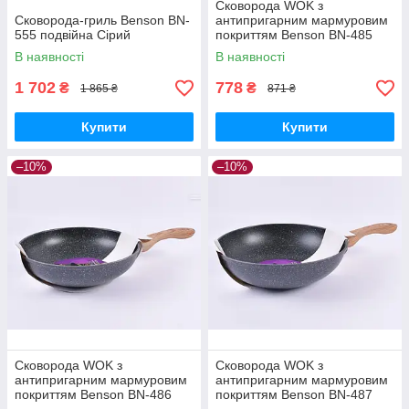
Сковорода WOK з
Сковорода-гриль Benson BN-
антипригарним мармуровим
555 подвійна Сірий
покриттям Benson BN-485
Ø26см
В наявності
В наявності
1 702
778
₴
₴
1 865 ₴
871 ₴
Купити
Купити
–10%
–10%
Сковорода WOK з
Сковорода WOK з
антипригарним мармуровим
антипригарним мармуровим
покриттям Benson BN-486
покриттям Benson BN-487