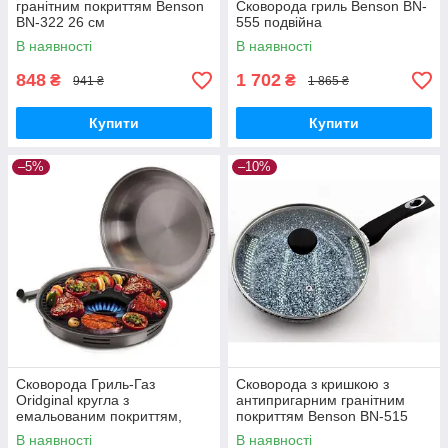
гранітним покриттям Benson
Сковорода гриль Benson BN-
BN-322 26 см
555 подвійна
В наявності
В наявності
848
1 702
₴
₴
941 ₴
1 865 ₴
Купити
Купити
–5%
–10%
Сковорода Гриль-Газ
Сковорода з кришкою з
Oridginal кругла з
антипригарним гранітним
емальованим покриттям,
покриттям Benson BN-515
33см
(24*5.5см)
В наявності
В наявності