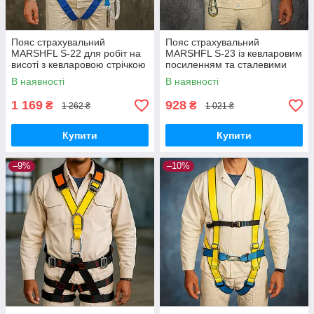
Пояс страхувальний
Пояс страхувальний
MARSHFL S-22 для робіт на
MARSHFL S-23 із кевларовим
висоті з кевларовою стрічкою
посиленням та сталевими
і сталевим карабіном
кільцями, навантаження до
В наявності
В наявності
2300 кг
1 169
928
₴
₴
1 262 ₴
1 021 ₴
Купити
Купити
–9%
–10%