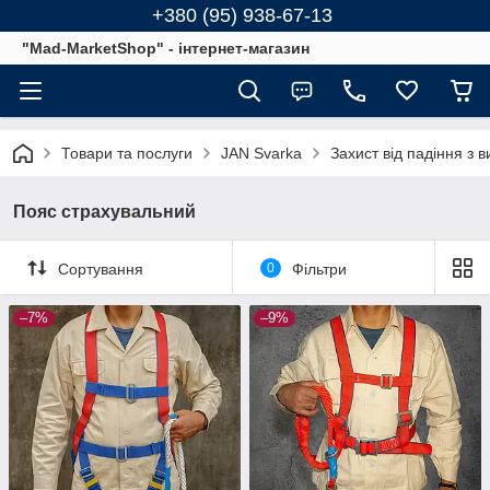
+380 (95) 938-67-13
"Mad-MarketShop" - інтернет-магазин
Товари та послуги
JAN Svarka
Захист від падіння з в
Пояс страхувальний
Сортування
0
Фільтри
–7%
–9%